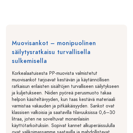
Muovisankot – monipuolinen
säilytysratkaisu turvallisella
sulkemisella
Korkealaatuisesta PP-muovista valmistetut
muovisankot tarjoavat kestävän ja käytännöllisen
ratkaisun erilaisten sisältöjen turvalliseen säilytykseen
ja kuljetukseen. Niiden pyöreä perusmuoto takaa
helpon käsiteltävyyden, kun taas kestävä materiaali
varmistaa vakauden ja pitkäikäisyyden. Sankot ovat
klassisen valkoisia ja saatavilla tilavuuksissa 0,6–30
litraa, joten ne soveltuvat monenlaisiin
käyttötarkoituksiin. Sopivat kannet alkuperäissululla
ovat valikoimassamme saatavilla ja mahdollistavat