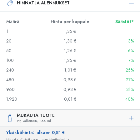
HINNAT JA ALENNUKSET
Määrä
Hinta per kappale
Säästöt*
1
1,35 €
20
1,30 €
3%
50
1,26 €
6%
100
1,25 €
7%
240
1,01 €
25%
480
0,98 €
27%
960
0,93 €
31%
1.920
0,81 €
40%
MUKAUTA TUOTE
PP,
Valkoinen,
1000 ml
Yksikköhinta:
alkaen 0,81 €
Hinnat sisältävät alv:n, ilman toimituskuluja