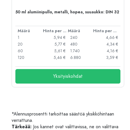
,
50 ml alumiinipullo, metalli, hopea, suuaukko: DIN 32
er kpl
Määrä
Hinta per kpl
Määrä
Hinta per kpl
 €
1
5,94 €
240
4,66 €
 €
20
5,77 €
480
4,34 €
 €
60
5,61 €
1.740
4,16 €
 €
120
5,46 €
6.880
3,59 €
Yksityiskohdat
*Alennusprosentti tarkoittaa säästöä yksikköhintaan
verrattuna.
Tärkeää:
Jos kannet ovat valittavissa, ne on valittava