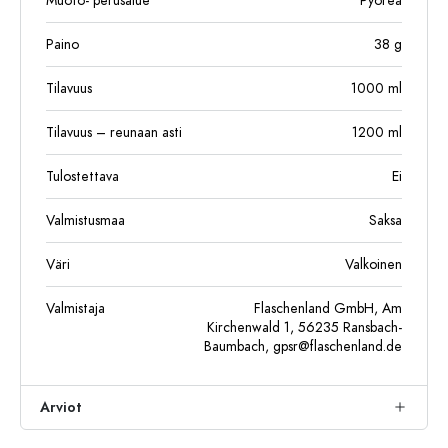
Muoto- perusalue
Pyöreä
Paino
38
g
Tilavuus
1000
ml
Tilavuus – reunaan asti
1200
ml
Tulostettava
Ei
Valmistusmaa
Saksa
Väri
Valkoinen
Valmistaja
Flaschenland GmbH, Am
Kirchenwald 1, 56235 Ransbach-
Baumbach,
gpsr@flaschenland.de
Arviot