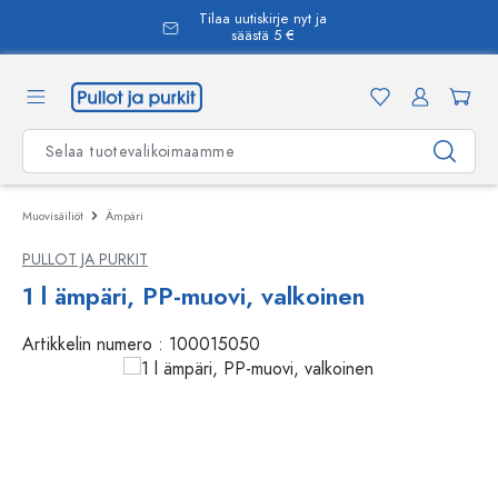
Tilaa uutiskirje nyt ja
äsisältöön
säästä 5 €
Muovisäiliöt
Ämpäri
PULLOT JA PURKIT
1 l ämpäri, PP-muovi, valkoinen
Artikkelin numero :
100015050