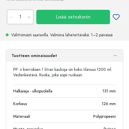
Lisää ostoskoriin
Välittömästi saatavilla.
Valmiina lähetettäväksi
: 1–2 päivässä
Tuotteen ominaisuudet
PP: n kierroksen 1 litran kauhoja on koko tilavuus 1200 ml.
Vedenkestävä. Ruoka, joka sopii ruokaan.
Halkaisija - ulkopuolella
131
mm
Korkeus
126
mm
Materiaali
Polypropeeni