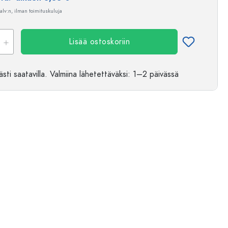
 alv:n, ilman toimituskuluja
Lisää ostoskoriin
sti saatavilla.
Valmiina lähetettäväksi
: 1–2 päivässä