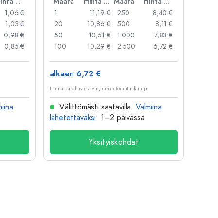
Hinta per kpl
Määrä
Hinta per kpl
Määrä
Hinta per kpl
Mää
1,06 €
1
11,19 €
250
8,40 €
1
1,03 €
20
10,86 €
500
8,11 €
24
0,98 €
50
10,51 €
1.000
7,83 €
72
0,85 €
100
10,29 €
2.500
6,72 €
120
alkaen 6,72 €
alkae
Hinnat sisältävät alv:n, ilman toimituskuluja
Hinnat si
miina
Välittömästi saatavilla.
Valmiina
Väl
lähetettäväksi
: 1–2 päivässä
lähete
Yksityiskohdat