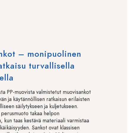
nkot – monipuolinen
atkaisu turvallisella
ella
sta PP-muovista valmistetut muovisankot
vän ja käytännöllisen ratkaisun erilaisten
lliseen säilytykseen ja kuljetukseen.
 perusmuoto takaa helpon
, kun taas kestävä materiaali varmistaa
käikäisyyden. Sankot ovat klassisen