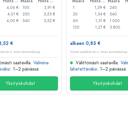
Hinta per kpl
Määrä
Hinta per kpl
Määrä
Hinta per kpl
Määrä
4,06 €
100
3,91 €
1
1,39 €
240
4,01 €
250
3,53 €
20
1,34 €
540
4,00 €
540
3,52 €
60
1,31 €
1.020
120
1,27 €
3.800
3,52 €
alkaen 0,85 €
ävät alv:n, ilman toimituskuluja
Hinnat sisältävät alv:n, ilman toimituskuluja
ömästi saatavilla.
Valmiina
Välittömästi saatavilla.
Val
äväksi
: 1–2 päivässä
lähetettäväksi
: 1–2 päivässä
Yksityiskohdat
Yksityiskohdat