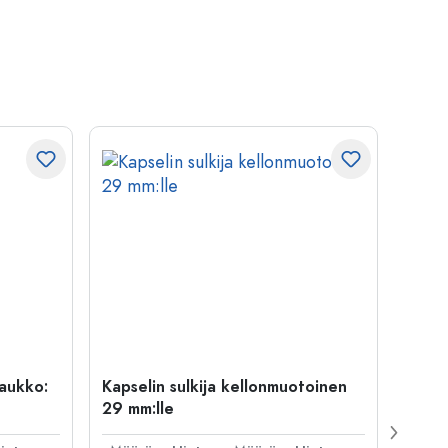
uaukko:
Kapselin sulkija kellonmuotoinen
500 m
29 mm:lle
Carré
suua