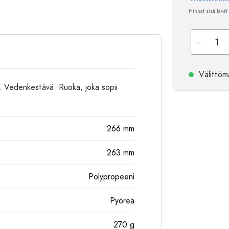
Alumiinipullot
Hinnat sisältävät
Välittömä
l. Vedenkestävä. Ruoka, joka sopii
266
mm
263
mm
Polypropeeni
Pyöreä
270
g