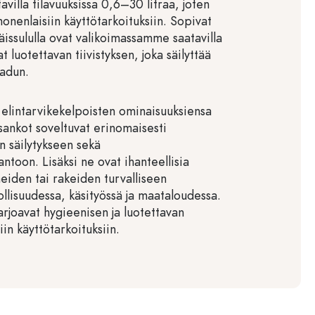
tavilla tilavuuksissa 0,6–30 litraa, joten
onenlaisiin käyttötarkoituksiin. Sopivat
issululla ovat valikoimassamme saatavilla
t luotettavan tiivistyksen, joka säilyttää
aadun.
a elintarvikekelpoisten ominaisuuksiensa
sankot soveltuvat erinomaisesti
n säilytykseen sekä
antoon. Lisäksi ne ovat ihanteellisia
eiden tai rakeiden turvalliseen
ollisuudessa, käsityössä ja maataloudessa.
rjoavat hygieenisen ja luotettavan
iin käyttötarkoituksiin.