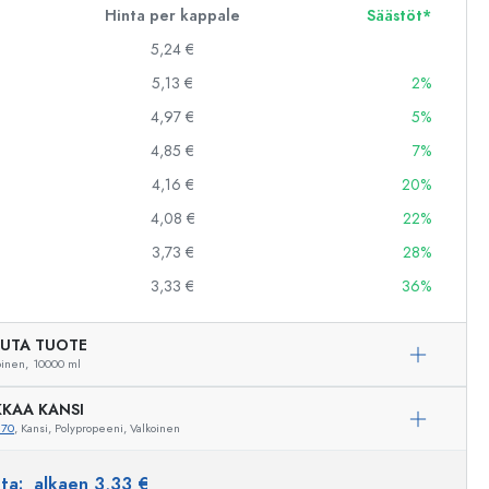
Hinta per kappale
Säästöt*
5,24 €
5,13 €
2%
4,97 €
5%
4,85 €
7%
4,16 €
20%
4,08 €
22%
3,73 €
28%
3,33 €
36%
UTA TUOTE
oinen,
10000 ml
Esimerkillinen edustus
KAA KANSI
270
, Kansi, Polypropeeni, Valkoinen
nta:
alkaen 3,33 €