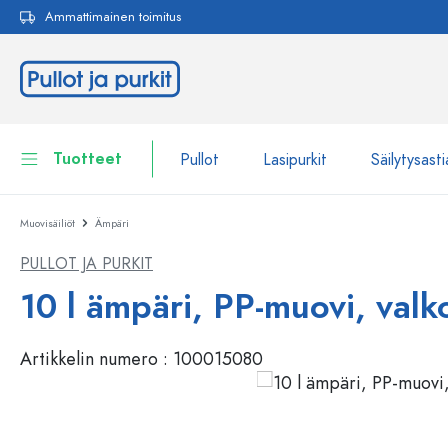
Ammattimainen toimitus
akuun
Siirry päänavigointiin
Tuotteet
Pullot
Lasipurkit
Säilytysasti
Muovisäiliöt
Ämpäri
Pullot
Näytä kaikki Pullot
PULLOT JA PURKIT
Lasipurkit
Pullot tuotemerkin mukaan
10 l ämpäri, PP-muovi, valk
WECK-Lasipullot
Säilytysastiat
Artikkelin numero :
100015080
Astiat
Pullot toiminnon mukaan
Pipettipullot
Kosmetiikka-astiat
Patenttikorkkipullot