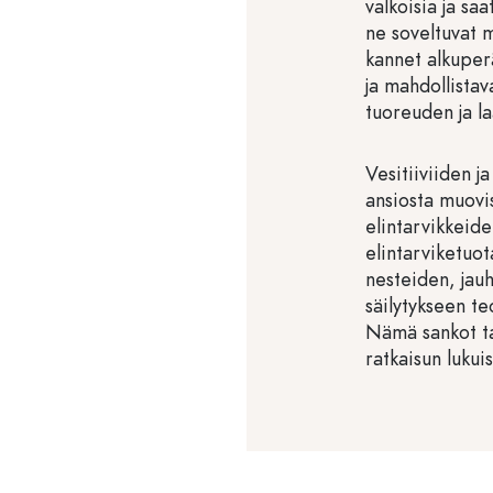
valkoisia ja saa
ne soveltuvat m
kannet alkuperä
ja mahdollistava
tuoreuden ja l
Vesitiiviiden j
ansiosta muovi
elintarvikkeide
elintarviketuot
nesteiden, jauh
säilytykseen te
Nämä sankot ta
ratkaisun lukuis