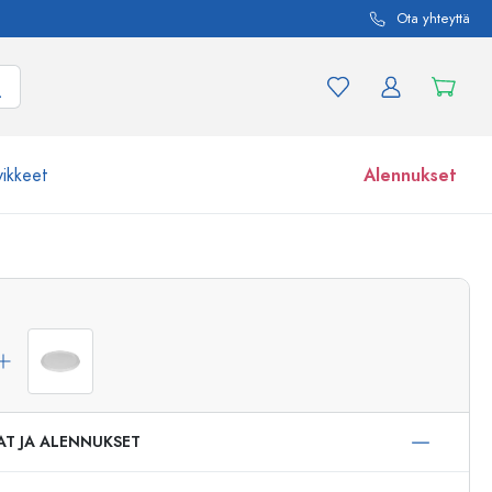
Ota yhteyttä
vikkeet
Alennukset
etta ja tuotevariaatiota
Lasipurkit
Tutustu nyt
Osta nyt
AT JA ALENNUKSET