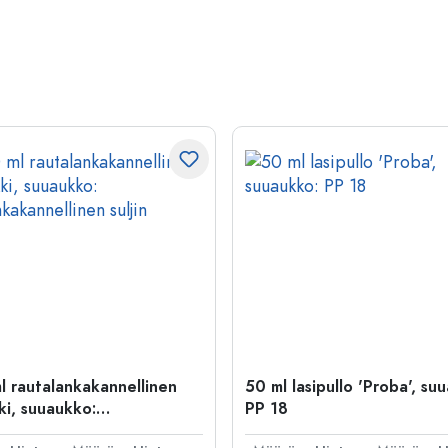
l rautalankakannellinen
50 ml lasipullo 'Proba', su
ki, suuaukko:
PP 18
kakannellinen suljin