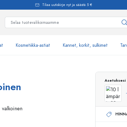
Tilaa uutiskirje nyt ja säästä 5 €
at
Kosmetiikka-astiat
Kannet, korkit, sulkimet
Tar
Yli 2500 tuot
Asetuksesi
oinen
Estal-Lasipullot
HINN
Pumppupullot
Airless-pumppupullot
Spraypullot
Roll-on-pullot