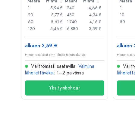
Hinta per kpl
Määrä
Hinta per kpl
Määrä
Hinta per kpl
Määrä
,99 €
1
5,94 €
240
4,66 €
1
,95 €
20
5,77 €
480
4,34 €
10
,91 €
60
5,61 €
1.740
4,16 €
50
,79 €
120
5,46 €
6.880
3,59 €
alkaen 3,59 €
alkaen 
Hinnat sisältävät alv:n, ilman toimituskuluja
Hinnat sisält
na
Välittömästi saatavilla.
Valmiina
Välitt
lähetettäväksi
: 1–2 päivässä
lähetett
Yksityiskohdat