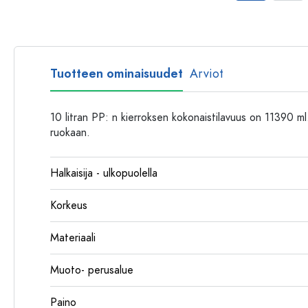
Muovipullot
Tuotteen ominaisuudet
Arviot
10 litran PP: n kierroksen kokonaistilavuus on 11390 m
ruokaan.
Halkaisija - ulkopuolella
Korkeus
Materiaali
Muoto- perusalue
Paino