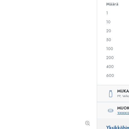
Määrä
1
Alkoholipullot
Puristuspullot
10
Likööripullot
Säilytyspullot
20
Mehupullot
Kuviopainetut pullot
50
Parfyymipullot
Ginipullot
Kynsilakkapullot
Joulupullot
100
Minipullot
Koristeelliset pullot
200
400
600
Erikoismuotoiset pullot
Sylinteripullot
Pyöreäkauluspullot
Käymisastiat
MUKA
Taskumatit
PP,
Valk
Leveäkaulaiset pullot
MUOK
100000
Keraamiset pullot
Yksikköhi