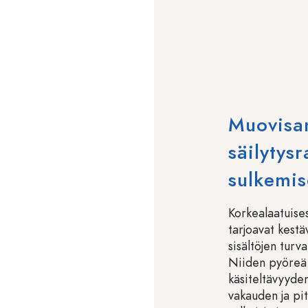
Muovisa
säilytysr
sulkemis
Korkealaatuise
tarjoavat kestä
sisältöjen turva
Niiden pyöreä
käsiteltävyyden
vakauden ja pit