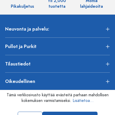
Yli 2,000
Monia
Pikakuljetus
tuotetta
lahjaideoita
Neuvonta ja palvelu:
Pullot ja Purkit
Tilaustiedot
Oikeudellinen
Tämä verkkosivusto käyttää evästeitä parhaan mahdollisen
kokemuksen varmistamiseksi.
Lisätietoa...