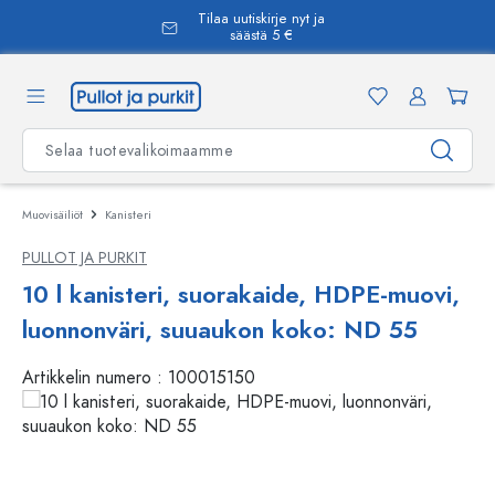
Tilaa uutiskirje nyt ja
äsisältöön
säästä 5 €
Muovisäiliöt
Kanisteri
PULLOT JA PURKIT
10 l kanisteri, suorakaide, HDPE-muovi,
luonnonväri, suuaukon koko: ND 55
Artikkelin numero :
100015150