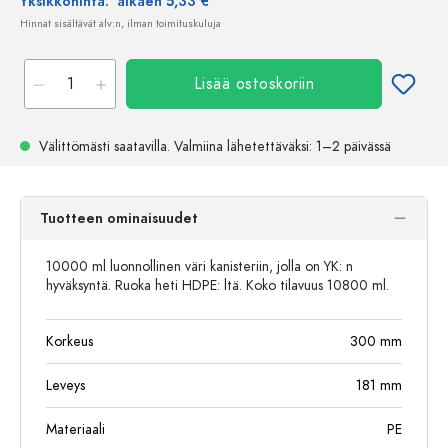
Yksikköhinta:
alkaen 5,33 €
Hinnat sisältävät alv:n, ilman toimituskuluja
Lisää ostoskoriin
Välittömästi saatavilla.
Valmiina lähetettäväksi
: 1–2 päivässä
Tuotteen ominaisuudet
10000 ml luonnollinen väri kanisteriin, jolla on YK: n
hyväksyntä. Ruoka heti HDPE: ltä. Koko tilavuus 10800 ml.
Korkeus
300
mm
Leveys
181
mm
Materiaali
PE