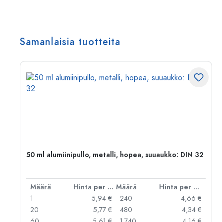
Samanlaisia tuotteita
50 ml alumiinipullo, metalli, hopea, suuaukko: DIN 32
er kpl
Määrä
Hinta per kpl
Määrä
Hinta per kpl
 €
1
5,94 €
240
4,66 €
 €
20
5,77 €
480
4,34 €
 €
60
5,61 €
1.740
4,16 €