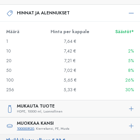
HINNAT JA ALENNUKSET
Määrä
Hinta per kappale
Säästöt*
1
7,64 €
10
7,42 €
2%
20
7,21 €
5%
50
7,02 €
8%
100
5,65 €
26%
256
5,33 €
30%
MUKAUTA TUOTE
HDPE,
10000 ml,
Luonnollinen
MUOKKAA KANSI
100000820
, Kierrekansi, PE, Musta