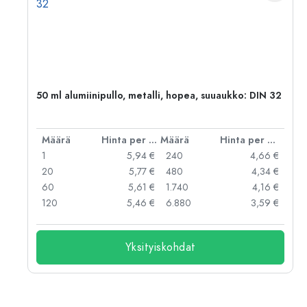
50 ml alumiinipullo, metalli, hopea, suuaukko: DIN 32
er kpl
Määrä
Hinta per kpl
Määrä
Hinta per kpl
 €
1
5,94 €
240
4,66 €
 €
20
5,77 €
480
4,34 €
 €
60
5,61 €
1.740
4,16 €
 €
120
5,46 €
6.880
3,59 €
Yksityiskohdat