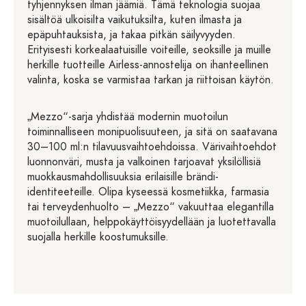
tyhjennyksen ilman jäämiä. Tämä teknologia suojaa
sisältöä ulkoisilta vaikutuksilta, kuten ilmasta ja
epäpuhtauksista, ja takaa pitkän säilyvyyden.
Erityisesti korkealaatuisille voiteille, seoksille ja muille
herkille tuotteille Airless-annostelija on ihanteellinen
valinta, koska se varmistaa tarkan ja riittoisan käytön.
„Mezzo“-sarja yhdistää modernin muotoilun
toiminnalliseen monipuolisuuteen, ja sitä on saatavana
30–100 ml:n tilavuusvaihtoehdoissa. Värivaihtoehdot
luonnonväri, musta ja valkoinen tarjoavat yksilöllisiä
muokkausmahdollisuuksia erilaisille brändi-
identiteeteille. Olipa kyseessä kosmetiikka, farmasia
tai terveydenhuolto – „Mezzo“ vakuuttaa elegantilla
muotoilullaan, helppokäyttöisyydellään ja luotettavalla
suojalla herkille koostumuksille.