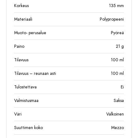
Korkeus
135
mm
Materiaali
Polypropeeni
Muoto- perusalue
Pyöreä
Paino
21
g
Tilavuus
100
ml
Tilavuus – reunaan asti
100
ml
Tulostettava
Ei
Valmistusmaa
Saksa
Väri
Valkoinen
Suuttimen koko
Mezzo