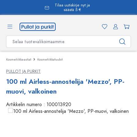
Tilaa uutiskirje nyt ja
äsisältöön
säästä 5 €
Kosmetiikka-astiat
Kosmetiikkatuubit
PULLOT JA PURKIT
100 ml Airless-annostelija 'Mezzo', PP-
muovi, valkoinen
Artikkelin numero :
100013920