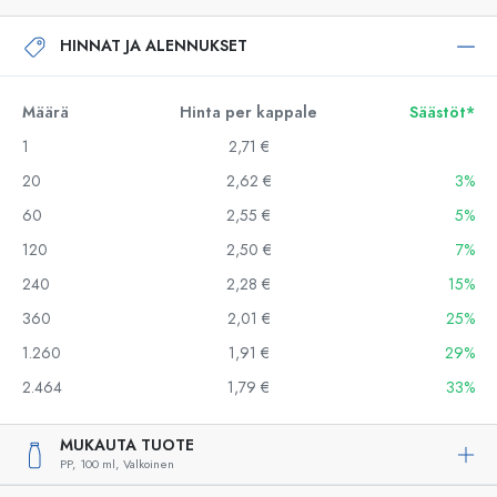
HINNAT JA ALENNUKSET
Määrä
Hinta per kappale
Säästöt*
1
2,71 €
20
2,62 €
3%
60
2,55 €
5%
120
2,50 €
7%
240
2,28 €
15%
360
2,01 €
25%
1.260
1,91 €
29%
2.464
1,79 €
33%
MUKAUTA TUOTE
PP,
100 ml,
Valkoinen