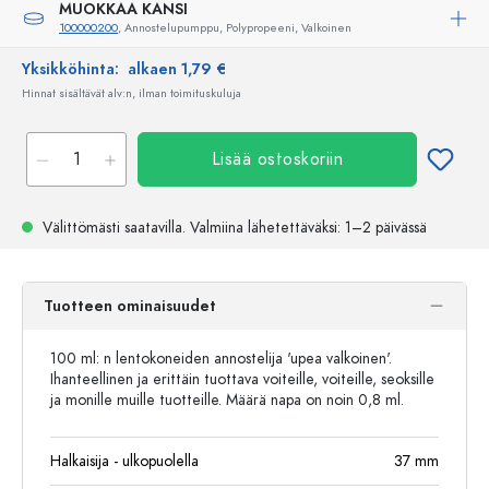
MUOKKAA KANSI
100000200
, Annostelupumppu, Polypropeeni, Valkoinen
Yksikköhinta:
alkaen 1,79 €
Hinnat sisältävät alv:n, ilman toimituskuluja
Lisää ostoskoriin
Välittömästi saatavilla.
Valmiina lähetettäväksi
: 1–2 päivässä
Tuotteen ominaisuudet
100 ml: n lentokoneiden annostelija 'upea valkoinen'.
Ihanteellinen ja erittäin tuottava voiteille, voiteille, seoksille
ja monille muille tuotteille. Määrä napa on noin 0,8 ml.
Halkaisija - ulkopuolella
37
mm