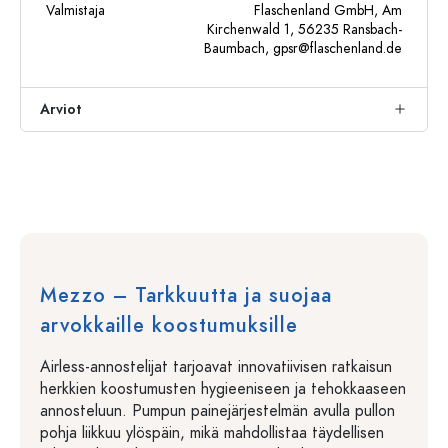
Valmistaja
Flaschenland GmbH, Am
Kirchenwald 1, 56235 Ransbach-
Baumbach,
gpsr@flaschenland.de
Arviot
Mezzo – Tarkkuutta ja suojaa
arvokkaille koostumuksille
Airless-annostelijat tarjoavat innovatiivisen ratkaisun
herkkien koostumusten hygieeniseen ja tehokkaaseen
annosteluun. Pumpun painejärjestelmän avulla pullon
pohja liikkuu ylöspäin, mikä mahdollistaa täydellisen