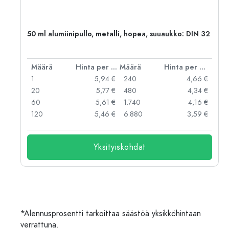
50 ml alumiinipullo, metalli, hopea, suuaukko: DIN 32
er kpl
Määrä
Hinta per kpl
Määrä
Hinta per kpl
 €
1
5,94 €
240
4,66 €
 €
20
5,77 €
480
4,34 €
 €
60
5,61 €
1.740
4,16 €
 €
120
5,46 €
6.880
3,59 €
Yksityiskohdat
*Alennusprosentti tarkoittaa säästöä yksikköhintaan
verrattuna.