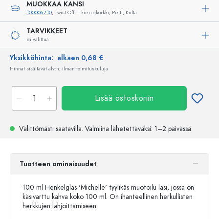
MUOKKAA KANSI
100006710
, Twist Off – kierrekorkki, Pelti, Kulta
TARVIKKEET
ei valittua
Yksikköhinta:
alkaen 0,68 €
Hinnat sisältävät alv:n, ilman toimituskuluja
Lisää ostoskoriin
Välittömästi saatavilla.
Valmiina lähetettäväksi
: 1–2 päivässä
Tuotteen ominaisuudet
100 ml Henkelglas 'Michelle' tyylikäs muotoilu lasi, jossa on
käsivarttu kahva koko 100 ml. On ihanteellinen herkullisten
herkkujen lahjoittamiseen.