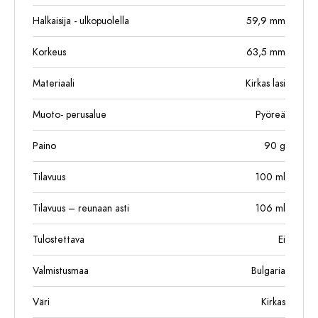
Halkaisija - ulkopuolella
59,9
mm
Korkeus
63,5
mm
Materiaali
Kirkas lasi
Muoto- perusalue
Pyöreä
Paino
90
g
Tilavuus
100
ml
Tilavuus – reunaan asti
106
ml
Tulostettava
Ei
Valmistusmaa
Bulgaria
Väri
Kirkas