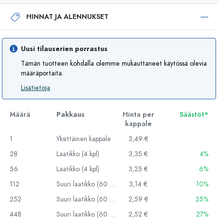
HINNAT JA ALENNUKSET
Uusi tilauserien porrastus
Tämän tuotteen kohdalla olemme mukauttaneet käytössä olevia
määräportaita.
Lisätietoja
Määrä
Pakkaus
Hinta per
Säästöt*
kappale
1
Yksittäinen kappale
3,49 €
28
Laatikko (4 kpl)
3,35 €
4%
56
Laatikko (4 kpl)
3,25 €
6%
112
Suuri laatikko (60 kpl)
3,14 €
10%
252
Suuri laatikko (60 kpl)
2,59 €
25%
448
Suuri laatikko (60 kpl)
2,52 €
27%