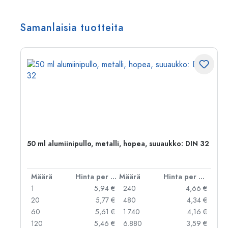
Samanlaisia tuotteita
50 ml alumiinipullo, metalli, hopea, suuaukko: DIN 32
er kpl
Määrä
Hinta per kpl
Määrä
Hinta per kpl
 €
1
5,94 €
240
4,66 €
 €
20
5,77 €
480
4,34 €
 €
60
5,61 €
1.740
4,16 €
 €
120
5,46 €
6.880
3,59 €