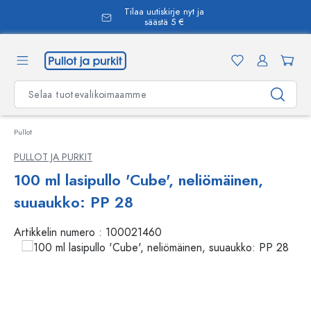
Tilaa uutiskirje nyt ja
äsisältöön
säästä 5 €
Pullot
PULLOT JA PURKIT
100 ml lasipullo 'Cube', neliömäinen,
suuaukko: PP 28
Artikkelin numero :
100021460