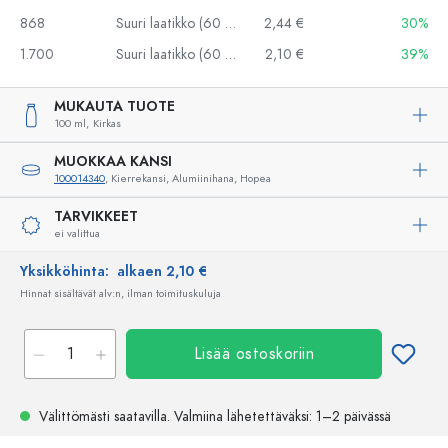
868
Suuri laatikko (60 kpl)
2,44 €
30%
1.700
Suuri laatikko (60 kpl)
2,10 €
39%
MUKAUTA TUOTE
100 ml,
Kirkas
MUOKKAA KANSI
100014340
, Kierrekansi, Alumiinihana, Hopea
TARVIKKEET
ei valittua
Yksikköhinta:
alkaen 2,10 €
Hinnat sisältävät alv:n, ilman toimituskuluja
Lisää ostoskoriin
Välittömästi saatavilla.
Valmiina lähetettäväksi
: 1–2 päivässä