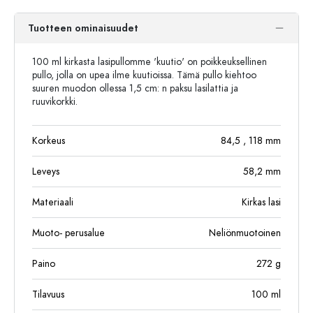
Tuotteen ominaisuudet
100 ml kirkasta lasipullomme 'kuutio' on poikkeuksellinen
pullo, jolla on upea ilme kuutioissa. Tämä pullo kiehtoo
suuren muodon ollessa 1,5 cm: n paksu lasilattia ja
ruuvikorkki.
Korkeus
84,5
, 118
mm
Leveys
58,2
mm
Materiaali
Kirkas lasi
Muoto- perusalue
Neliönmuotoinen
Paino
272
g
Tilavuus
100
ml