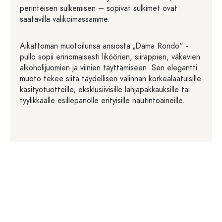
perinteisen sulkemisen – sopivat sulkimet ovat
saatavilla valikoimassamme.
Aikattoman muotoilunsa ansiosta „Dama Rondo“ -
pullo sopii erinomaisesti liköörien, siirappien, väkevien
alkoholijuomien ja viinien täyttämiseen. Sen elegantti
muoto tekee siitä täydellisen valinnan korkealaatuisille
käsityötuotteille, eksklusiivisille lahjapakkauksille tai
tyylikkäälle esillepanolle erityisille nautintoaineille.