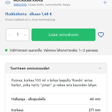
MUOKKAA KANSI
100021010
, Suippo korkki, Luonnonkorkki, Beige
Yksikköhinta:
alkaen 1,48 €
Hinnat sisältävät alv:n, ilman toimituskuluja
Lisää ostoskoriin
Välittömästi saatavilla.
Valmiina lähetettäväksi
: 1–2 päivässä
Tuotteen ominaisuudet
Pyöreä, korkea 100 ml: n kirkas lasipullo 'Rondo' antaa
herkut, jotka tietty "jotain" ja tekee siitä kauniiden lahjan.
Halkaisija - ulkopuolella
46
mm
Korkeus
271
mm