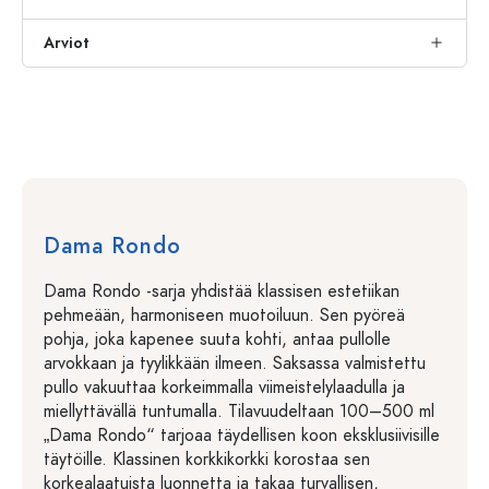
Arviot
Dama Rondo
Dama Rondo -sarja yhdistää klassisen estetiikan
pehmeään, harmoniseen muotoiluun. Sen pyöreä
pohja, joka kapenee suuta kohti, antaa pullolle
arvokkaan ja tyylikkään ilmeen. Saksassa valmistettu
pullo vakuuttaa korkeimmalla viimeistelylaadulla ja
miellyttävällä tuntumalla. Tilavuudeltaan 100–500 ml
„Dama Rondo“ tarjoaa täydellisen koon eksklusiivisille
täytöille. Klassinen korkkikorkki korostaa sen
korkealaatuista luonnetta ja takaa turvallisen,