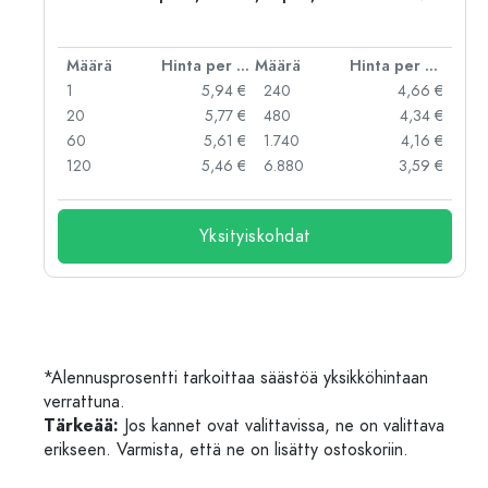
er kpl
Määrä
Hinta per kpl
Määrä
Hinta per kpl
 €
1
5,94 €
240
4,66 €
 €
20
5,77 €
480
4,34 €
 €
60
5,61 €
1.740
4,16 €
 €
120
5,46 €
6.880
3,59 €
Yksityiskohdat
*Alennusprosentti tarkoittaa säästöä yksikköhintaan
verrattuna.
Tärkeää:
Jos kannet ovat valittavissa, ne on valittava
erikseen. Varmista, että ne on lisätty ostoskoriin.