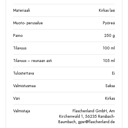
Materiaali
Kirkas lasi
Muoto- perusalue
Pyöreä
Paino
250
g
Tilavuus
100
ml
Tilavuus – reunaan asti
105
ml
Tulostettava
Ei
Valmistusmaa
Saksa
Väri
Kirkas
Valmistaja
Flaschenland GmbH, Am
Kirchenwald 1, 56235 Ransbach-
Baumbach,
gpsr@flaschenland.de