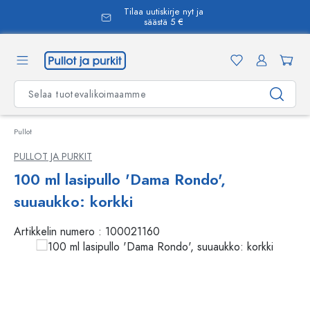
Tilaa uutiskirje nyt ja
äsisältöön
säästä 5 €
Pullot
PULLOT JA PURKIT
100 ml lasipullo 'Dama Rondo',
suuaukko: korkki
Artikkelin numero :
100021160