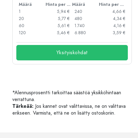
er kpl
Määrä
Hinta per kpl
Määrä
Hinta per kpl
 €
1
5,94 €
240
4,66 €
 €
20
5,77 €
480
4,34 €
 €
60
5,61 €
1.740
4,16 €
 €
120
5,46 €
6.880
3,59 €
Yksityiskohdat
*Alennusprosentti tarkoittaa säästöä yksikköhintaan
verrattuna.
Tärkeää:
Jos kannet ovat valittavissa, ne on valittava
erikseen. Varmista, että ne on lisätty ostoskoriin.