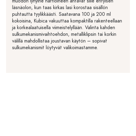
muodon lyhyine hartioineen antavat sille erityisen
läsnäolon, kun taas kirkas lasi korostaa sisällön
puhtautta tyylikkäästi. Saatavana 100 ja 200 ml
kokoisina, Kubica vakuuttaa kompaktilla rakenteellaan
ja korkealaatuisella viimeistelyllään. Valinta kahden
sulkumekanismivaihtoehdon, metalliklipsin tai korkin
välillä mahdollistaa joustavan käytön – sopivat
sulkumekanismit löytyvät valikoimastamme.