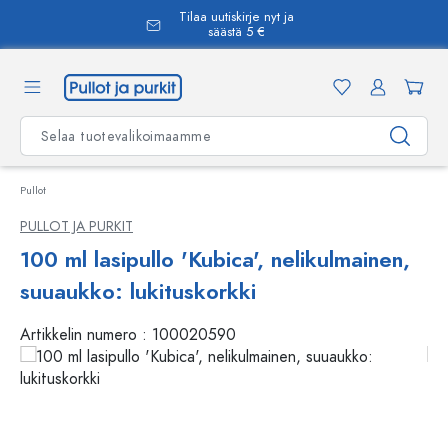
Tilaa uutiskirje nyt ja
äsisältöön
säästä 5 €
Pullot
PULLOT JA PURKIT
100 ml lasipullo 'Kubica', nelikulmainen,
suuaukko: lukituskorkki
Artikkelin numero :
100020590