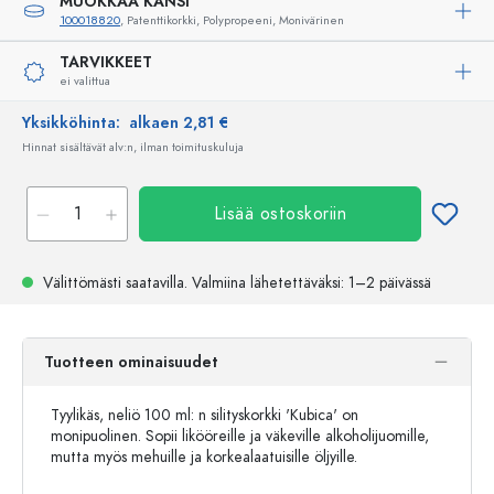
MUOKKAA KANSI
100018820
, Patenttikorkki, Polypropeeni, Monivärinen
TARVIKKEET
ei valittua
Yksikköhinta:
alkaen 2,81 €
Hinnat sisältävät alv:n, ilman toimituskuluja
Lisää ostoskoriin
Välittömästi saatavilla.
Valmiina lähetettäväksi
: 1–2 päivässä
Tuotteen ominaisuudet
Tyylikäs, neliö 100 ml: n silityskorkki 'Kubica' on
monipuolinen. Sopii likööreille ja väkeville alkoholijuomille,
mutta myös mehuille ja korkealaatuisille öljyille.