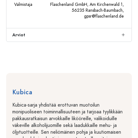
Valmistaja
Flaschenland GmbH, Am Kirchenwald 1,
56235 Ransbach-Baumbach,
gpsr@flaschenland.de
Arviot
Kubica
Kubica-sarja yhdistää erottuvan muotoilun
monipuoliseen toiminnallisuuteen ja tarjoaa tyylikkään
pakkausratkaisun arvokkaille likööreille, valikoiduille
väkeville alkoholijuomille sekä laadukkaille mehu- ja
öljytuotteille. Sen neliömäinen pohja ja kuutiomaisen