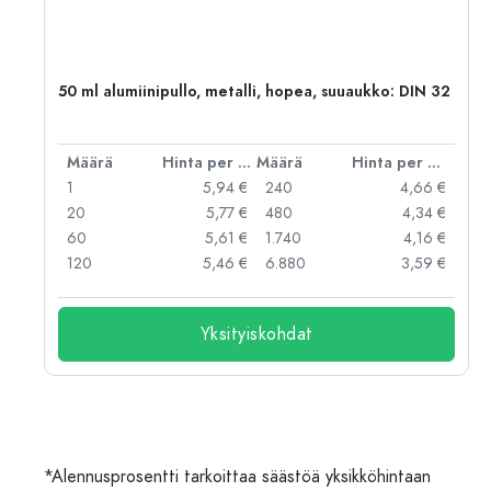
50 ml alumiinipullo, metalli, hopea, suuaukko: DIN 32
er kpl
Määrä
Hinta per kpl
Määrä
Hinta per kpl
 €
1
5,94 €
240
4,66 €
 €
20
5,77 €
480
4,34 €
 €
60
5,61 €
1.740
4,16 €
 €
120
5,46 €
6.880
3,59 €
Yksityiskohdat
*Alennusprosentti tarkoittaa säästöä yksikköhintaan