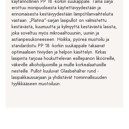
käytännöllinen PP 18 -korkin suukappale. Tämä sarja
erottuu monipuolisesta käytettävyydestään ja
erinomaisesta kestävyydestään lämpötilanvaihteluita
vastaan. „Platina“-sarjan lasipullot on valmistettu
kestävästä, kuumuutta ja kylmyyttä kestävästä lasista,
joka soveltuu myös mikroaaltouuniin, uuniin ja
astianpesukoneeseen. Hoikka, pyöreä muotoilu ja
standardoitu PP 18 -korkin suukappale takaavat
optimaalisen tiiviyden ja helpon käsittelyn. Kirkas
lasipinta tarjoaa houkuttelevan esillepanon likööreille,
väkeville alkoholijuomille ja muille korkealaatuisille
nesteille. Pullot kuuluvat Glasbehälter rund -
lasipakkaussarjaan ja yhdistävät toiminnallisuuden
tyylikkääseen muotoiluun.