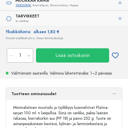
MUOKKAA KANSI
100020830
, Kierrekansi, Alumiinihana, Hopea
TARVIKKEET
ei valittua
Yksikköhinta:
alkaen 1,82 €
Hinnat sisältävät alv:n, ilman toimituskuluja
Lisää ostoskoriin
Välittömästi saatavilla.
Valmiina lähetettäväksi
: 1–2 päivässä
Tuotteen ominaisuudet
Minimalistinen muotoilu ja tyylikkyys luonnehtivat Platina-
sarjan 100 ml: n lasipulloa. Siinä on vankka, paksu lasinen
takaosa, kierrekorkin suu (PP 18) ja paino 252 g. Tuote on
astianpesukoneen kestävä, kylmän- ja lämmönkestävä ja