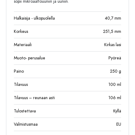
sopii mikroaaltouuniin ja uuniin.
Halkaisija - ulkopuolella
40,7
mm
Korkeus
251,5
mm
Materiaali
Kirkas lasi
Muoto- perusalue
Pyöreä
Paino
250
g
Tilavuus
100
ml
Tilavuus – reunaan asti
106
ml
Tulostettava
Kyllä
Valmistusmaa
EU