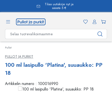
Tilaa uutiskirje nyt ja
äsisältöön
säästä 5 €
Pullot
PULLOT JA PURKIT
100 ml lasipullo 'Platina', suuaukko: PP
18
Artikkelin numero :
100016990