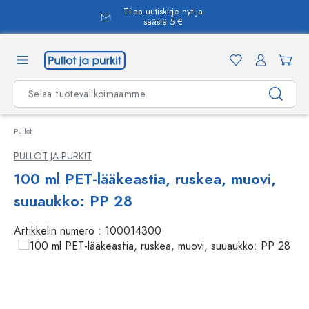
Tilaa uutiskirje nyt ja
äsisältöön
säästä 5 €
Pullot
PULLOT JA PURKIT
100 ml PET-lääkeastia, ruskea, muovi,
suuaukko: PP 28
Artikkelin numero :
100014300