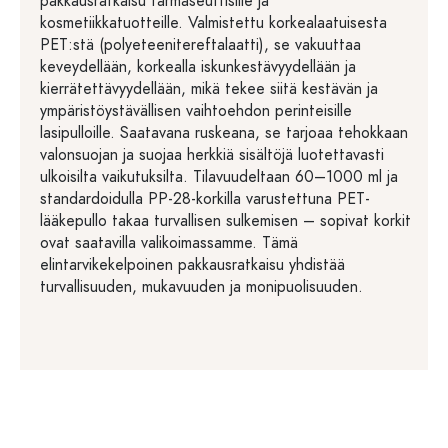
pakkausratkaisu farmaseuttisille ja
kosmetiikkatuotteille. Valmistettu korkealaatuisesta
PET:stä (polyeteenitereftalaatti), se vakuuttaa
keveydellään, korkealla iskunkestävyydellään ja
kierrätettävyydellään, mikä tekee siitä kestävän ja
ympäristöystävällisen vaihtoehdon perinteisille
lasipulloille. Saatavana ruskeana, se tarjoaa tehokkaan
valonsuojan ja suojaa herkkiä sisältöjä luotettavasti
ulkoisilta vaikutuksilta. Tilavuudeltaan 60–1000 ml ja
standardoidulla PP-28-korkilla varustettuna PET-
lääkepullo takaa turvallisen sulkemisen – sopivat korkit
ovat saatavilla valikoimassamme. Tämä
elintarvikekelpoinen pakkausratkaisu yhdistää
turvallisuuden, mukavuuden ja monipuolisuuden.