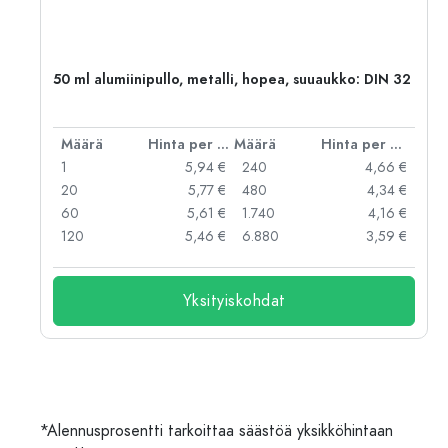
,
50 ml alumiinipullo, metalli, hopea, suuaukko: DIN 32
er kpl
Määrä
Hinta per kpl
Määrä
Hinta per kpl
 €
1
5,94 €
240
4,66 €
 €
20
5,77 €
480
4,34 €
 €
60
5,61 €
1.740
4,16 €
 €
120
5,46 €
6.880
3,59 €
Yksityiskohdat
*Alennusprosentti tarkoittaa säästöä yksikköhintaan