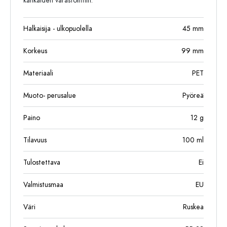
kankaiden varastointiin.
Halkaisija - ulkopuolella
45
mm
Korkeus
99
mm
Materiaali
PET
Muoto- perusalue
Pyöreä
Paino
12
g
Tilavuus
100
ml
Tulostettava
Ei
Valmistusmaa
EU
Väri
Ruskea