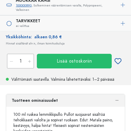
MUOKKAA KANSI
100000890
, Sulkeminen väärentämisen varalta, Polypropeeni,
Valkoinen
TARVIKKEET
ei valittua
Yksikköhinta:
alkaen 0,86 €
Hinnat sisältävät alv:n, ilman toimituskuluja
Lisää ostoskoriin
Välittömästi saatavilla.
Valmiina lähetettäväksi
: 1–2 päivässä
Tuotteen ominaisuudet
100 ml ruskea lemmikkipullo. Pullot suojaavat sisältöä
tehokkaasti valolta ja sopivat ruokaan. Edut: Matala paino,
kestävyys, halpa hinta! Yleisesti sopivat nestemäisten