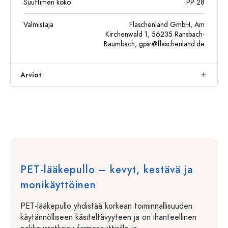
Suuttimen koko
PP 28
Valmistaja
Flaschenland GmbH, Am
Kirchenwald 1, 56235 Ransbach-
Baumbach,
gpsr@flaschenland.de
Arviot
PET-lääkepullo – kevyt, kestävä ja
monikäyttöinen
PET-lääkepullo yhdistää korkean toiminnallisuuden
käytännölliseen käsiteltävyyteen ja on ihanteellinen