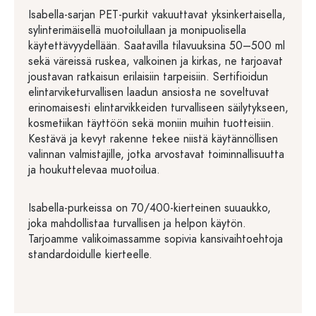
Isabella-sarjan PET-purkit vakuuttavat yksinkertaisella,
sylinterimäisellä muotoilullaan ja monipuolisella
käytettävyydellään. Saatavilla tilavuuksina 50–500 ml
sekä väreissä ruskea, valkoinen ja kirkas, ne tarjoavat
joustavan ratkaisun erilaisiin tarpeisiin. Sertifioidun
elintarviketurvallisen laadun ansiosta ne soveltuvat
erinomaisesti elintarvikkeiden turvalliseen säilytykseen,
kosmetiikan täyttöön sekä moniin muihin tuotteisiin.
Kestävä ja kevyt rakenne tekee niistä käytännöllisen
valinnan valmistajille, jotka arvostavat toiminnallisuutta
ja houkuttelevaa muotoilua.
Isabella-purkeissa on 70/400-kierteinen suuaukko,
joka mahdollistaa turvallisen ja helpon käytön.
Tarjoamme valikoimassamme sopivia kansivaihtoehtoja
standardoidulle kierteelle.