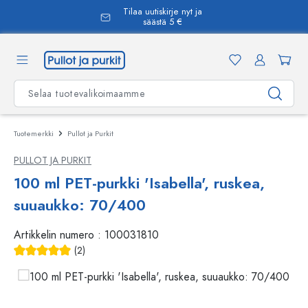
Tilaa uutiskirje nyt ja
äsisältöön
säästä 5 €
Tuotemerkki
Pullot ja Purkit
PULLOT JA PURKIT
100 ml PET-purkki 'Isabella', ruskea,
suuaukko: 70/400
Artikkelin numero :
100031810
(2)
Keskimääräinen arvosana 5 5 tähdestä