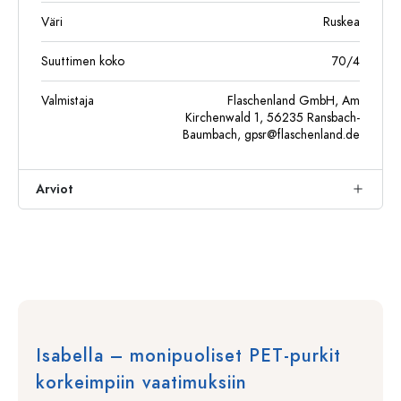
Väri
Ruskea
Suuttimen koko
70/4
Valmistaja
Flaschenland GmbH, Am
Kirchenwald 1, 56235 Ransbach-
Baumbach,
gpsr@flaschenland.de
Arviot
Isabella – monipuoliset PET-purkit
korkeimpiin vaatimuksiin