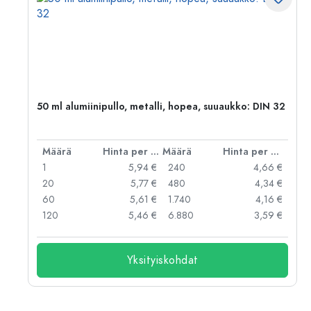
50 ml alumiinipullo, metalli, hopea, suuaukko: DIN 32
er kpl
Määrä
Hinta per kpl
Määrä
Hinta per kpl
 €
1
5,94 €
240
4,66 €
 €
20
5,77 €
480
4,34 €
 €
60
5,61 €
1.740
4,16 €
 €
120
5,46 €
6.880
3,59 €
Yksityiskohdat