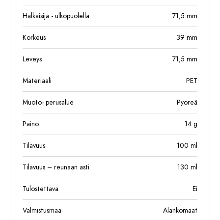
Halkaisija - ulkopuolella
71,5
mm
Korkeus
39
mm
Leveys
71,5
mm
Materiaali
PET
Muoto- perusalue
Pyöreä
Paino
14
g
Tilavuus
100
ml
Tilavuus – reunaan asti
130
ml
Tulostettava
Ei
Valmistusmaa
Alankomaat