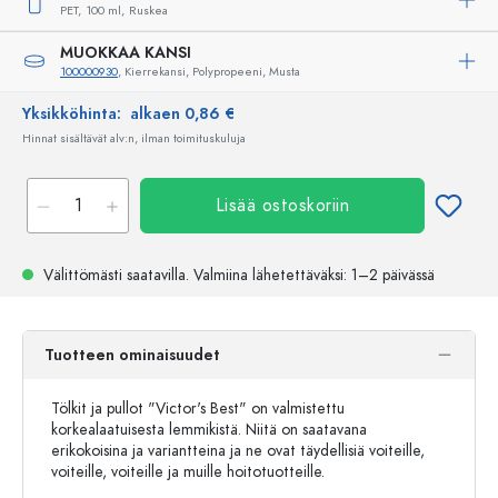
PET,
100 ml,
Ruskea
MUOKKAA KANSI
100000930
, Kierrekansi, Polypropeeni, Musta
Yksikköhinta:
alkaen 0,86 €
Hinnat sisältävät alv:n, ilman toimituskuluja
Lisää ostoskoriin
Välittömästi saatavilla.
Valmiina lähetettäväksi
: 1–2 päivässä
Tuotteen ominaisuudet
Tölkit ja pullot "Victor's Best" on valmistettu
korkealaatuisesta lemmikistä. Niitä on saatavana
erikokoisina ja variantteina ja ne ovat täydellisiä voiteille,
voiteille, voiteille ja muille hoitotuotteille.