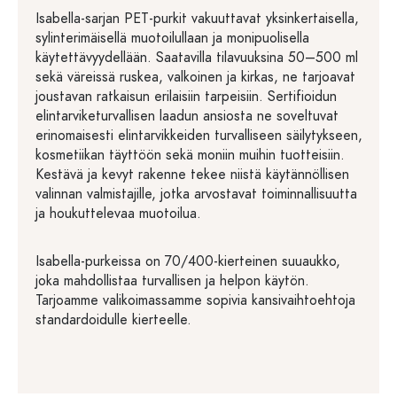
Isabella-sarjan PET-purkit vakuuttavat yksinkertaisella,
sylinterimäisellä muotoilullaan ja monipuolisella
käytettävyydellään. Saatavilla tilavuuksina 50–500 ml
sekä väreissä ruskea, valkoinen ja kirkas, ne tarjoavat
joustavan ratkaisun erilaisiin tarpeisiin. Sertifioidun
elintarviketurvallisen laadun ansiosta ne soveltuvat
erinomaisesti elintarvikkeiden turvalliseen säilytykseen,
kosmetiikan täyttöön sekä moniin muihin tuotteisiin.
Kestävä ja kevyt rakenne tekee niistä käytännöllisen
valinnan valmistajille, jotka arvostavat toiminnallisuutta
ja houkuttelevaa muotoilua.
Isabella-purkeissa on 70/400-kierteinen suuaukko,
joka mahdollistaa turvallisen ja helpon käytön.
Tarjoamme valikoimassamme sopivia kansivaihtoehtoja
standardoidulle kierteelle.