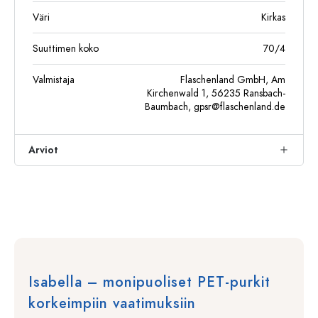
Väri
Kirkas
Suuttimen koko
70/4
Valmistaja
Flaschenland GmbH, Am
Kirchenwald 1, 56235 Ransbach-
Baumbach,
gpsr@flaschenland.de
Arviot
Isabella – monipuoliset PET-purkit
korkeimpiin vaatimuksiin