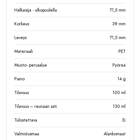
Halkaisija - ulkopuolella
71,5
mm
Korkeus
39
mm
Leveys
71,5
mm
Materiaali
PET
Muoto- perusalue
Pyöreä
Paino
14
g
Tilavuus
100
ml
Tilavuus – reunaan asti
130
ml
Tulostettava
Ei
Valmistusmaa
Alankomaat