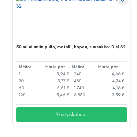
,
50 ml alumiinipullo, metalli, hopea, suuaukko: DIN 32
er kpl
Määrä
Hinta per kpl
Määrä
Hinta per kpl
 €
1
5,94 €
240
4,66 €
 €
20
5,77 €
480
4,34 €
 €
60
5,61 €
1.740
4,16 €
 €
120
5,46 €
6.880
3,59 €
Yksityiskohdat