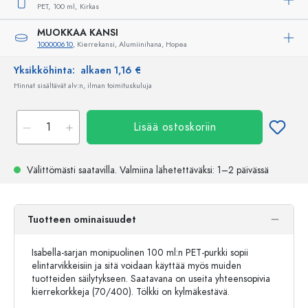
PET,
100 ml,
Kirkas
MUOKKAA KANSI
100000610
, Kierrekansi, Alumiinihana, Hopea
Yksikköhinta:
alkaen 1,16 €
Hinnat sisältävät alv:n, ilman toimituskuluja
Lisää ostoskoriin
Välittömästi saatavilla.
Valmiina lähetettäväksi
: 1–2 päivässä
Tuotteen ominaisuudet
Isabella-sarjan monipuolinen 100 ml:n PET-purkki sopii
elintarvikkeisiin ja sitä voidaan käyttää myös muiden
tuotteiden säilytykseen. Saatavana on useita yhteensopivia
kierrekorkkeja (70/400). Tölkki on kylmäkestävä.