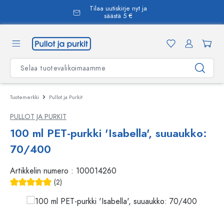
Tilaa uutiskirje nyt ja
äsisältöön
säästä 5 €
Tuotemerkki
Pullot ja Purkit
PULLOT JA PURKIT
100 ml PET-purkki 'Isabella', suuaukko:
70/400
Artikkelin numero :
100014260
(2)
Keskimääräinen arvosana 5 5 tähdestä