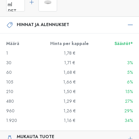
HINNAT JA ALENNUKSET
Määrä
Hinta per kappale
Säästöt*
1
1,78 €
30
1,71 €
3%
60
1,68 €
5%
105
1,66 €
6%
210
1,50 €
15%
480
1,29 €
27%
960
1,26 €
29%
1.920
1,16 €
34%
MUKAUTA TUOTE