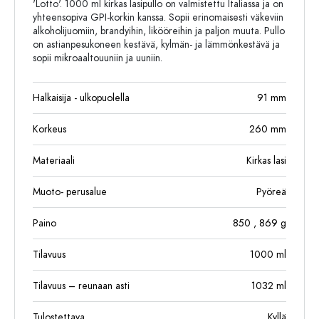
'Lotto'. 1000 ml kirkas lasipullo on valmistettu Italiassa ja on
yhteensopiva GPI-korkin kanssa. Sopii erinomaisesti väkeviin
alkoholijuomiin, brandyihin, likööreihin ja paljon muuta. Pullo
on astianpesukoneen kestävä, kylmän- ja lämmönkestävä ja
sopii mikroaaltouuniin ja uuniin.
Halkaisija - ulkopuolella
91
mm
Korkeus
260
mm
Materiaali
Kirkas lasi
Muoto- perusalue
Pyöreä
Paino
850
, 869
g
Tilavuus
1000
ml
Tilavuus – reunaan asti
1032
ml
Tulostettava
Kyllä