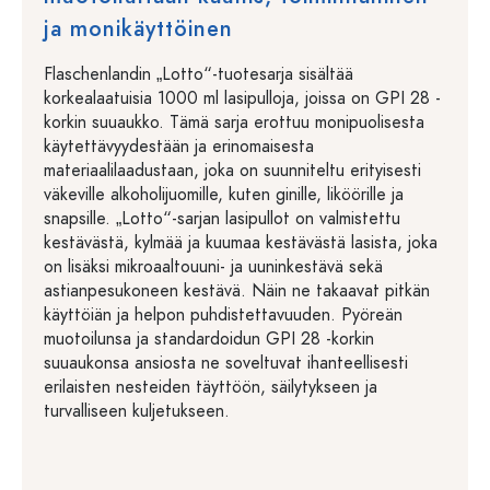
ja monikäyttöinen
Flaschenlandin „Lotto“-tuotesarja sisältää
korkealaatuisia 1000 ml lasipulloja, joissa on GPI 28 -
korkin suuaukko. Tämä sarja erottuu monipuolisesta
käytettävyydestään ja erinomaisesta
materiaalilaadustaan, joka on suunniteltu erityisesti
väkeville alkoholijuomille, kuten ginille, liköörille ja
snapsille. „Lotto“-sarjan lasipullot on valmistettu
kestävästä, kylmää ja kuumaa kestävästä lasista, joka
on lisäksi mikroaaltouuni- ja uuninkestävä sekä
astianpesukoneen kestävä. Näin ne takaavat pitkän
käyttöiän ja helpon puhdistettavuuden. Pyöreän
muotoilunsa ja standardoidun GPI 28 -korkin
suuaukonsa ansiosta ne soveltuvat ihanteellisesti
erilaisten nesteiden täyttöön, säilytykseen ja
turvalliseen kuljetukseen.