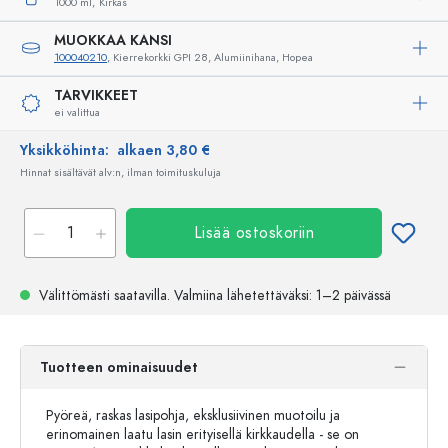
1000 ml,
Kirkas
MUOKKAA KANSI
100040210
, Kierrekorkki GPI 28, Alumiinihana, Hopea
TARVIKKEET
ei valittua
Yksikköhinta:
alkaen 3,80 €
Hinnat sisältävät alv:n, ilman toimituskuluja
Lisää ostoskoriin
Välittömästi saatavilla.
Valmiina lähetettäväksi
: 1–2 päivässä
Tuotteen ominaisuudet
Pyöreä, raskas lasipohja, eksklusiivinen muotoilu ja
erinomainen laatu lasin erityisellä kirkkaudella - se on