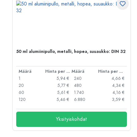
50 ml alumiinipullo, metalli, hopea, suuaukko: DIN 32
er kpl
Määrä
Hinta per kpl
Määrä
Hinta per kpl
 €
1
5,94 €
240
4,66 €
 €
20
5,77 €
480
4,34 €
 €
60
5,61 €
1.740
4,16 €
 €
120
5,46 €
6.880
3,59 €
Yksityiskohdat