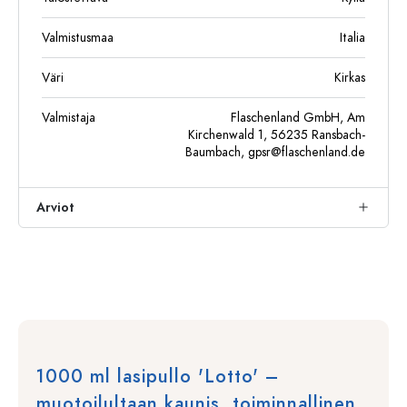
Valmistusmaa
Italia
Väri
Kirkas
Valmistaja
Flaschenland GmbH, Am
Kirchenwald 1, 56235 Ransbach-
Baumbach,
gpsr@flaschenland.de
Arviot
1000 ml lasipullo 'Lotto' –
muotoilultaan kaunis, toiminnallinen