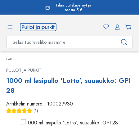
Tilaa uutiskirje nyt ja
äsisältöön
säästä 5 €
Pullot
PULLOT JA PURKIT
1000 ml lasipullo 'Lotto', suuaukko: GPI
28
Artikkelin numero :
100029930
(1)
Keskimääräinen arvosana 5 5 tähdestä