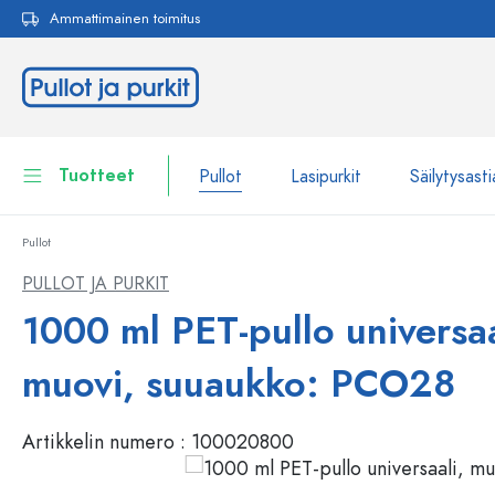
Ammattimainen toimitus
akuun
Siirry päänavigointiin
Tuotteet
Pullot
Lasipurkit
Säilytysasti
Pullot
Pullot
Näytä kaikki Pullot
PULLOT JA PURKIT
Lasipurkit
1000 ml PET-pullo universaa
Pullot tuotemerkin mukaan
WECK-Lasipullot
Säilytysastiat
muovi, suuaukko: PCO28
Astiat
Pullot toiminnon mukaan
Artikkelin numero :
100020800
Pipettipullot
Kosmetiikka-astiat
Patenttikorkkipullot