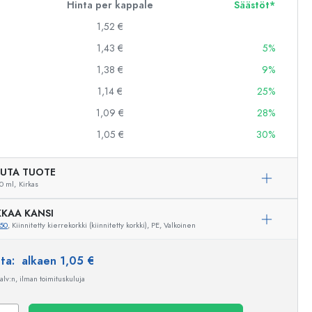
Hinta per kappale
Säästöt*
1,52 €
1,43 €
5%
1,38 €
9%
1,14 €
25%
1,09 €
28%
1,05 €
30%
UTA TUOTE
0 ml,
Kirkas
KAA KANSI
50
, Kiinnitetty kierrekorkki (kiinnitetty korkki), PE, Valkoinen
nta:
alkaen 1,05 €
Esimerkillinen edustus
 alv:n, ilman toimituskuluja