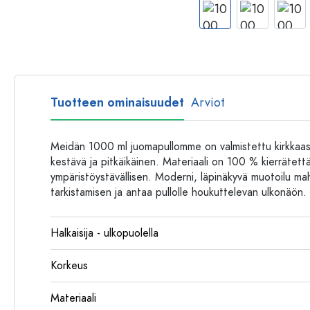
Muovipullot
Tuotteen ominaisuudet
Arviot
Meidän 1000 ml juomapullomme on valmistettu kirkkaast
kestävä ja pitkäikäinen. Materiaali on 100 % kierrätett
ympäristöystävällisen. Moderni, läpinäkyvä muotoilu ma
tarkistamisen ja antaa pullolle houkuttelevan ulkonäön.
Halkaisija - ulkopuolella
Korkeus
Materiaali