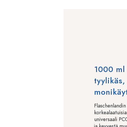
1000 ml 
tyylikäs,
monikäy
Flaschenlandin 
korkealaatuisia
universaali PCO
ja kevyestä mu