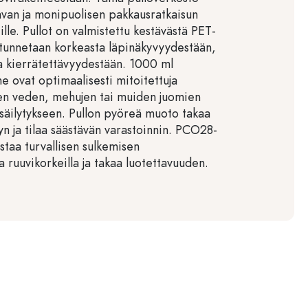
tavan ja monipuolisen pakkausratkaisun
eille. Pullot on valmistettu kestävästä PET-
 tunnetaan korkeasta läpinäkyvyydestään,
a kierrätettävyydestään. 1000 ml
ne ovat optimaalisesti mitoitettuja
en veden, mehujen tai muiden juomien
 säilytykseen. Pullon pyöreä muoto takaa
yn ja tilaa säästävän varastoinnin. PCO28-
staa turvallisen sulkemisen
a ruuvikorkeilla ja takaa luotettavuuden.