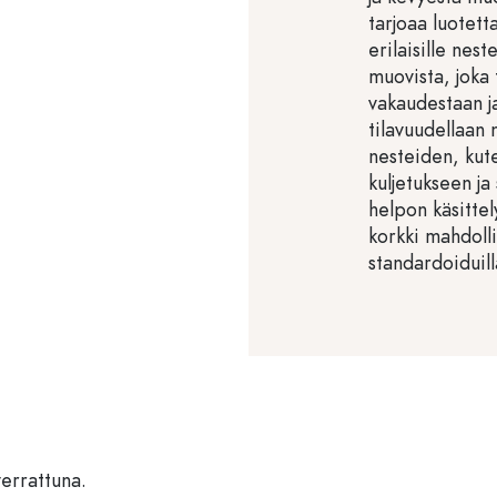
tarjoaa luotet
erilaisille nest
muovista, joka
vakaudestaan j
tilavuudellaan 
nesteiden, kut
kuljetukseen ja
helpon käsittel
korkki mahdolli
standardoiduill
verrattuna.