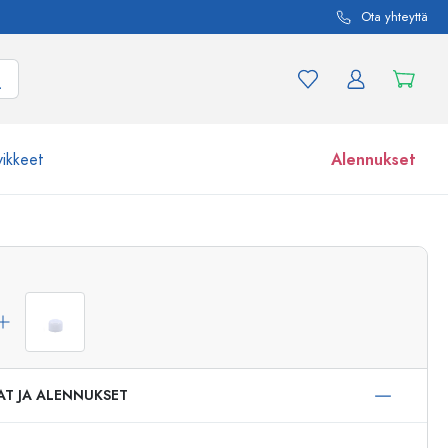
Ota yhteyttä
vikkeet
Alennukset
etta ja tuotevariaatiota
Lasipurkit
Tutustu nyt
Osta nyt
AT JA ALENNUKSET