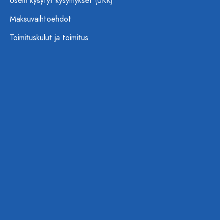
Usein kysytyt kysymykset (UKK)
Maksuvaihtoehdot
Toimituskulut ja toimitus