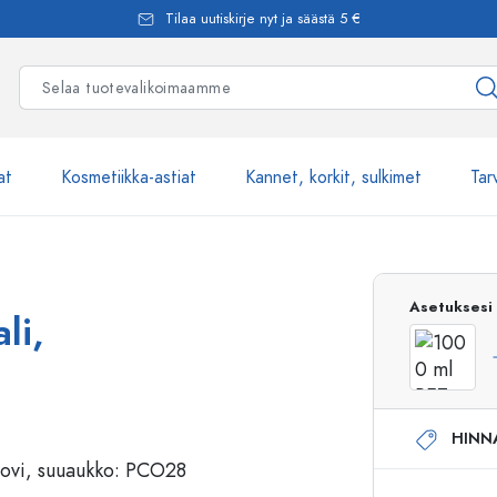
Tilaa uutiskirje nyt ja säästä 5 €
at
Kosmetiikka-astiat
Kannet, korkit, sulkimet
Tar
Yli 2500 tuot
Asetuksesi
li,
Estal-Lasipullot
HINN
Pumppupullot
Airless-pumppupullot
Spraypullot
Roll-on-pullot