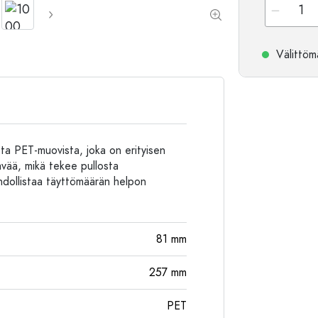
Alumiinipullot
Välittömä
a PET-muovista, joka on erityisen
ävää, mikä tekee pullosta
hdollistaa täyttömäärän helpon
81
mm
257
mm
PET