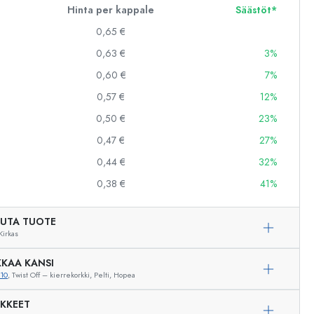
Hinta per kappale
Säästöt*
0,65 €
0,63 €
3%
0,60 €
7%
0,57 €
12%
0,50 €
23%
0,47 €
27%
0,44 €
32%
0,38 €
41%
UTA TUOTE
Kirkas
KAA KANSI
10
, Twist Off – kierrekorkki, Pelti, Hopea
Esimerkillinen edustus
IKKEET