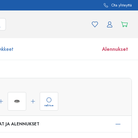
Ota yhteyttä
vikkeet
Alennukset
etta ja tuotevariaatiota
Lasipurkit
Tutustu nyt
Osta nyt
valitse
AT JA ALENNUKSET