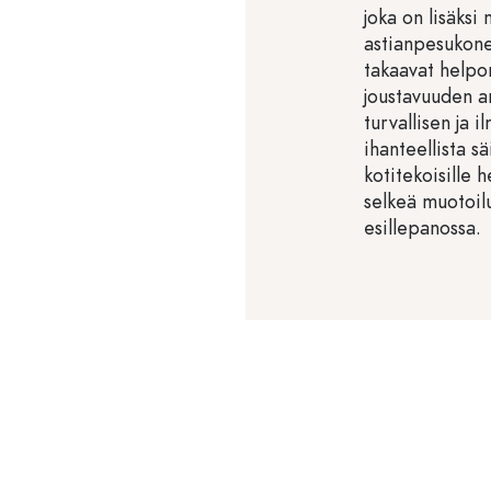
joka on lisäksi
astianpesukon
takaavat helpon
joustavuuden ar
turvallisen ja i
ihanteellista sä
kotitekoisille 
selkeä muotoilu
esillepanossa.