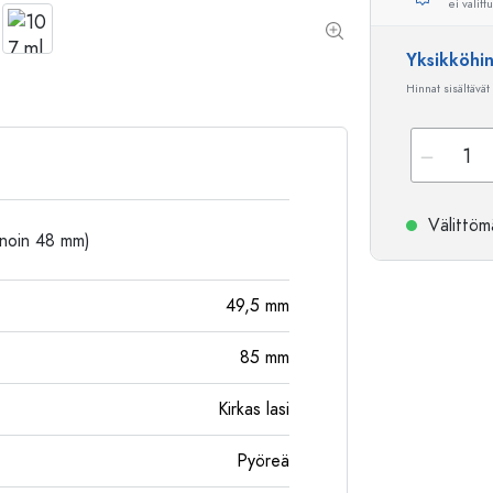
ei valitt
Alumiinipullot
Yksikköhi
Hinnat sisältävät
Välittömä
: noin 48 mm)
49,5
mm
85
mm
Kirkas lasi
Pyöreä