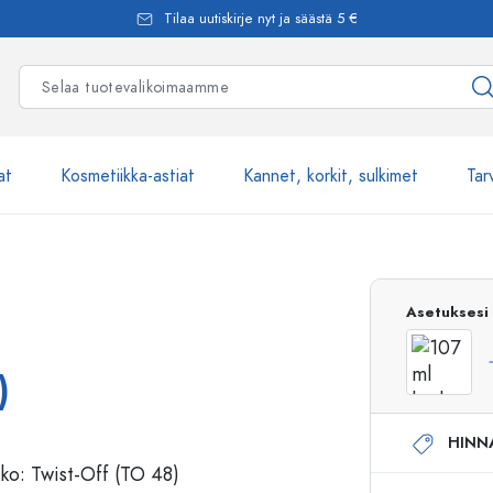
Tilaa uutiskirje nyt ja säästä 5 €
at
Kosmetiikka-astiat
Kannet, korkit, sulkimet
Tar
Yli 2500 tuot
Asetuksesi
Estal-Lasipullot
)
HINN
Pumppupullot
Airless-pumppupullot
Spraypullot
Roll-on-pullot