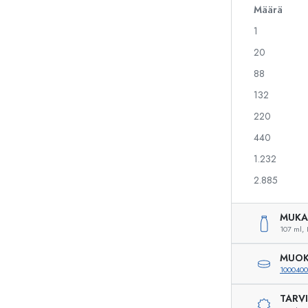
Määrä
1
Alkoholipullot
Puristuspullot
20
Likööripullot
Säilytyspullot
88
Mehupullot
Kuviopainetut pullot
132
Parfyymipullot
Ginipullot
Kynsilakkapullot
Joulupullot
220
Minipullot
Koristeelliset pullot
440
1.232
2.885
Erikoismuotoiset pullot
Sylinteripullot
Pyöreäkauluspullot
Käymisastiat
MUKA
Taskumatit
107 ml,
Leveäkaulaiset pullot
MUOK
1000400
TARV
Keraamiset pullot