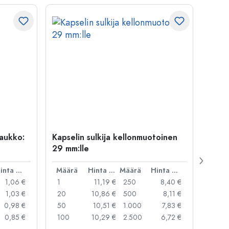
uaukko:
Kapselin sulkija kellonmuotoinen
500 m
29 mm:lle
Carré
suua
Hinta per kpl
Määrä
Hinta per kpl
Määrä
Hinta per kpl
Mää
1,06 €
1
11,19 €
250
8,40 €
1
1,03 €
20
10,86 €
500
8,11 €
24
0,98 €
50
10,51 €
1.000
7,83 €
72
0,85 €
100
10,29 €
2.500
6,72 €
120