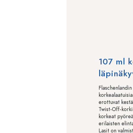
107 ml k
läpinäky
Flaschenlandin 
korkealaatuisia
erottuvat kestä
Twist-Off-kork
korkeat pyöreät
erilaisten elin
Lasit on valmis