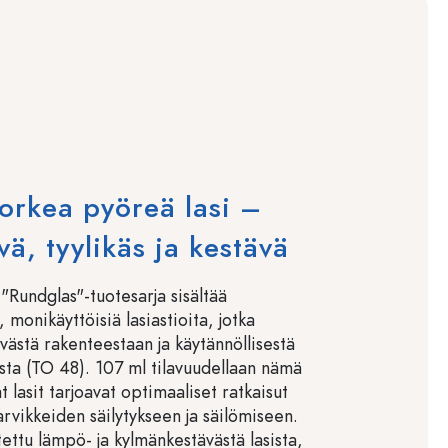
orkea pyöreä lasi –
vä, tyylikäs ja kestävä
"Rundglas"-tuotesarja sisältää
, monikäyttöisiä lasiastioita, jotka
västä rakenteestaan ja käytännöllisestä
ista (TO 48). 107 ml tilavuudellaan nämä
 lasit tarjoavat optimaaliset ratkaisut
tarvikkeiden säilytykseen ja säilömiseen.
tettu lämpö- ja kylmänkestävästä lasista,