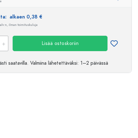
ua
nta:
alkaen 0,38 €
 alv:n, ilman toimituskuluja
Lisää ostoskoriin
sti saatavilla.
Valmiina lähetettäväksi
: 1–2 päivässä