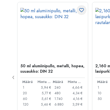
50 ml alumiinipullo, metalli, hopea,
2,160 m
suuaukko: DIN 32
lasipurk
rautalan
Hinta per kpl
Määrä
Hinta per kpl
Määrä
Hinta per kpl
Määrä
,99 €
1
5,94 €
240
4,66 €
1
,95 €
20
5,77 €
480
4,34 €
10
,91 €
60
5,61 €
1.740
4,16 €
50
,79 €
120
5,46 €
6.880
3,59 €