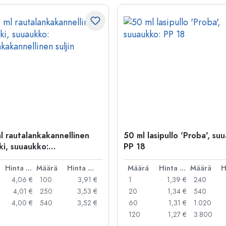
l rautalankakannellinen
50 ml lasipullo 'Proba', su
ki, suuaukko:
PP 18
kakannellinen suljin
Hinta per kpl
Määrä
Hinta per kpl
Määrä
Hinta per kpl
Määrä
4,06 €
100
3,91 €
1
1,39 €
240
4,01 €
250
3,53 €
20
1,34 €
540
4,00 €
540
3,52 €
60
1,31 €
1.020
120
1,27 €
3.800