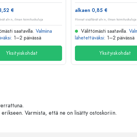
3,52 €
alkaen 0,85 €
ävät alv:n, ilman toimituskuluja
Hinnat sisältävät alv:n, ilman toimituskuluja
ömästi saatavilla.
Valmiina
Välittömästi saatavilla.
Val
äväksi
: 1–2 päivässä
lähetettäväksi
: 1–2 päivässä
Yksityiskohdat
Yksityiskohdat
verrattuna.
 erikseen. Varmista, että ne on lisätty ostoskoriin.