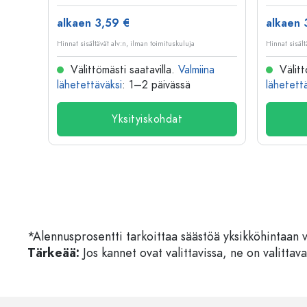
alkaen 3,59 €
alkaen 
Hinnat sisältävät alv:n, ilman toimituskuluja
Hinnat sisält
na
Välittömästi saatavilla.
Valmiina
Välitt
lähetettäväksi
: 1–2 päivässä
lähetett
Yksityiskohdat
*Alennusprosentti tarkoittaa säästöä yksikköhintaan 
Tärkeää:
Jos kannet ovat valittavissa, ne on valittava