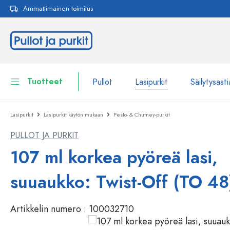
Ammattimainen toimitus
akuun
Siirry päänavigointiin
Tuotteet
Pullot
Lasipurkit
Säilytysasti
Lasipurkit
Lasipurkit käytön mukaan
Pesto- & Chutney-purkit
Pullot
Näytä kaikki Pullot
PULLOT JA PURKIT
Lasipurkit
Pullot tuotemerkin mukaan
107 ml korkea pyöreä lasi,
WECK-Lasipullot
Säilytysastiat
suuaukko: Twist-Off (TO 48
Astiat
Pullot toiminnon mukaan
Artikkelin numero :
100032710
Pipettipullot
Kosmetiikka-astiat
Patenttikorkkipullot