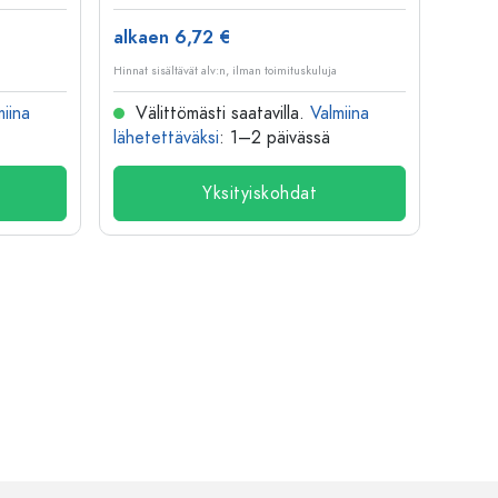
alkaen 6,72 €
alkae
Hinnat sisältävät alv:n, ilman toimituskuluja
Hinnat si
miina
Välittömästi saatavilla.
Valmiina
Väl
lähetettäväksi
: 1–2 päivässä
lähete
Yksityiskohdat