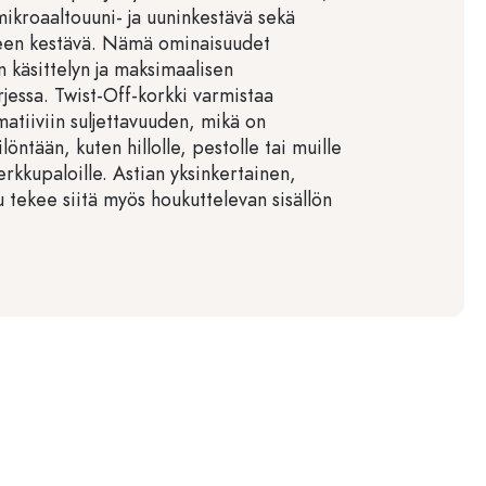
 mikroaaltouuni- ja uuninkestävä sekä
een kestävä. Nämä ominaisuudet
 käsittelyn ja maksimaalisen
jessa. Twist-Off-korkki varmistaa
lmatiiviin suljettavuuden, mikä on
ilöntään, kuten hillolle, pestolle tai muille
herkkupaloille. Astian yksinkertainen,
 tekee siitä myös houkuttelevan sisällön