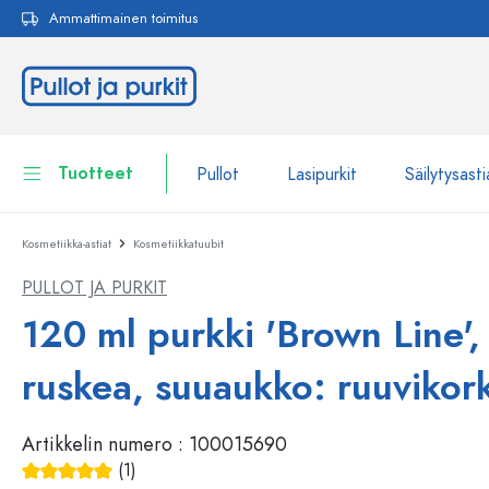
Ammattimainen toimitus
akuun
Siirry päänavigointiin
Tuotteet
Pullot
Lasipurkit
Säilytysasti
Kosmetiikka-astiat
Kosmetiikkatuubit
Pullot
Näytä kaikki Pullot
PULLOT JA PURKIT
Lasipurkit
Pullot tuotemerkin mukaan
120 ml purkki 'Brown Line', 
WECK-Lasipullot
Säilytysastiat
ruskea, suuaukko: ruuvikor
Astiat
Pullot toiminnon mukaan
Artikkelin numero :
100015690
Pipettipullot
Kosmetiikka-astiat
Patenttikorkkipullot
(1)