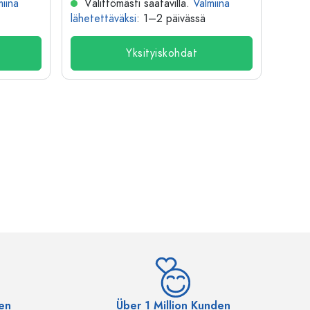
miina
Välittömästi saatavilla.
Valmiina
Väl
lähetettäväksi
: 1–2 päivässä
lähete
Yksityiskohdat
en
Über 1 Million Kunden