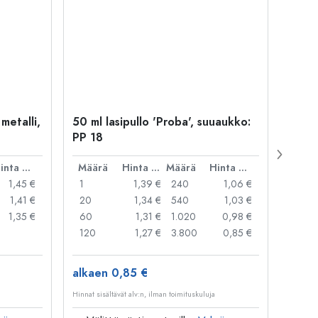
 metalli,
50 ml lasipullo 'Proba', suuaukko:
Kapse
PP 18
29 mm
Hinta per kpl
Määrä
Hinta per kpl
Määrä
Hinta per kpl
Mää
1,45 €
1
1,39 €
240
1,06 €
1
1,41 €
20
1,34 €
540
1,03 €
20
1,35 €
60
1,31 €
1.020
0,98 €
50
120
1,27 €
3.800
0,85 €
100
alkaen 0,85 €
alkae
Hinnat sisältävät alv:n, ilman toimituskuluja
Hinnat si