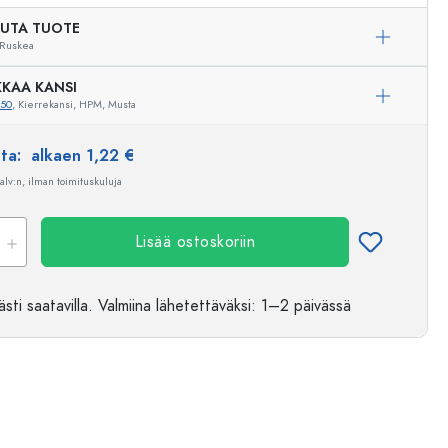
UTA TUOTE
Ruskea
KAA KANSI
550
, Kierrekansi, HPM, Musta
nta:
alkaen 1,22 €
 alv:n, ilman toimituskuluja
Lisää ostoskoriin
sti saatavilla.
Valmiina lähetettäväksi
: 1–2 päivässä