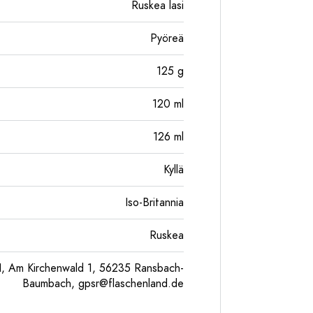
Ruskea lasi
Pyöreä
125
g
120
ml
126
ml
Kyllä
Iso-Britannia
Ruskea
, Am Kirchenwald 1, 56235 Ransbach-
Baumbach,
gpsr@flaschenland.de