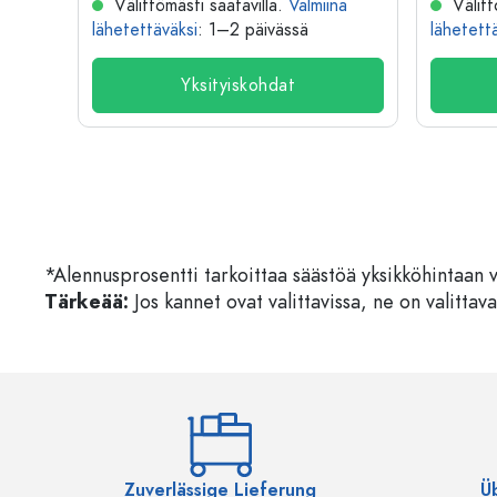
na
Välittömästi saatavilla.
Valmiina
Välitt
lähetettäväksi
: 1–2 päivässä
lähetett
Yksityiskohdat
*Alennusprosentti tarkoittaa säästöä yksikköhintaan 
Tärkeää:
Jos kannet ovat valittavissa, ne on valittava
Zuverlässige Lieferung
Ü