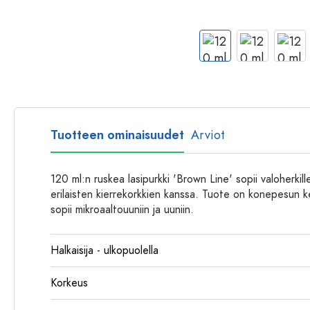
Muovipullot
Tuotteen ominaisuudet
Arviot
120 ml:n ruskea lasipurkki 'Brown Line' sopii valoherkill
erilaisten kierrekorkkien kanssa. Tuote on konepesun k
sopii mikroaaltouuniin ja uuniin.
Halkaisija - ulkopuolella
Korkeus