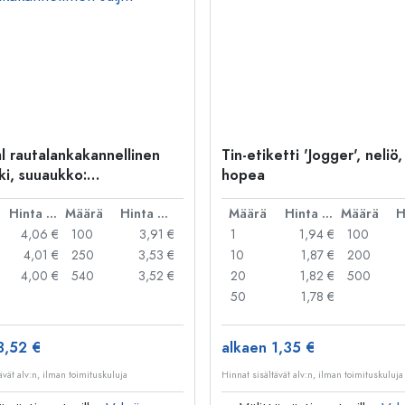
l rautalankakannellinen
Tin-etiketti 'Jogger', neliö,
ki, suuaukko:
hopea
kakannellinen suljin
Hinta per kpl
Määrä
Hinta per kpl
Määrä
Hinta per kpl
Määrä
4,06 €
100
3,91 €
1
1,94 €
100
4,01 €
250
3,53 €
10
1,87 €
200
4,00 €
540
3,52 €
20
1,82 €
500
50
1,78 €
3,52 €
alkaen 1,35 €
ävät alv:n, ilman toimituskuluja
Hinnat sisältävät alv:n, ilman toimituskuluja