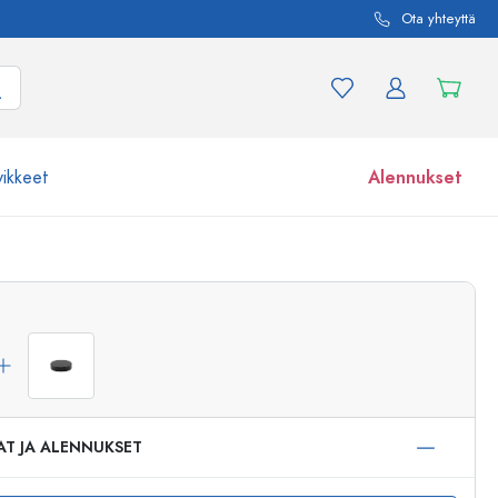
Ota yhteyttä
vikkeet
Alennukset
etta ja tuotevariaatiota
Lasipurkit
Tutustu nyt
Osta nyt
AT JA ALENNUKSET