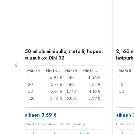
kulta
50 ml alumiinipullo, metalli, hopea,
2,160 m
suuaukko: DIN 32
lasipurk
rautalan
Hinta per kpl
Määrä
Hinta per kpl
Määrä
Hinta per kpl
Määrä
,06 €
1
5,94 €
240
4,66 €
1
,05 €
20
5,77 €
480
4,34 €
10
,04 €
60
5,61 €
1.740
4,16 €
50
,03 €
120
5,46 €
6.880
3,59 €
alkaen 3,59 €
alkaen 
Hinnat sisältävät alv:n, ilman toimituskuluja
Hinnat sisält