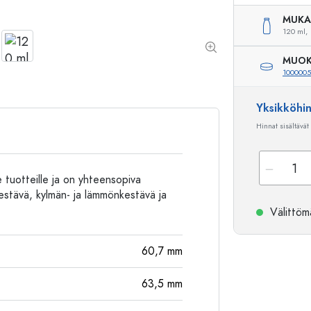
Alumiinipullot
MUKA
120 ml,
MUOK
100000
Yksikköhi
Hinnat sisältävät
e tuotteille ja on yhteensopiva
estävä, kylmän- ja lämmönkestävä ja
Välittömä
60,7
mm
63,5
mm