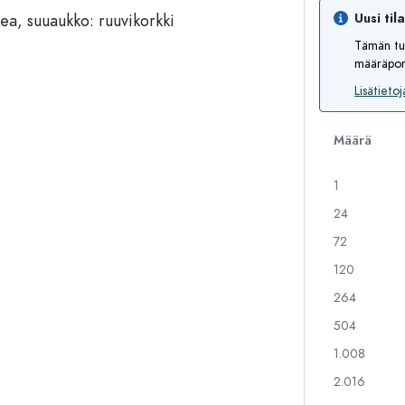
Uusi til
Tämän tu
määräport
Alkoholipullot
Puristuspullot
Likööripullot
Säilytyspullot
Lisätietoj
Mehupullot
Kuviopainetut pullot
Parfyymipullot
Ginipullot
Määrä
Kynsilakkapullot
Joulupullot
Minipullot
Koristeelliset pullot
1
24
72
Erikoismuotoiset pullot
Sylinteripullot
120
Pyöreäkauluspullot
Käymisastiat
264
Taskumatit
Leveäkaulaiset pullot
504
1.008
2.016
Keraamiset pullot