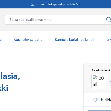
Tilaa uutiskirje nyt ja säästä 5 €
at
Kosmetiikka-astiat
Kannet, korkit, sulkimet
Tar
Yli 2500 tuot
Asetuksesi
lasia,
Estal-Lasipullot
kki
HINN
Pumppupullot
Airless-pumppupullot
Spraypullot
Roll-on-pullot