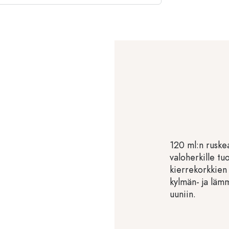
120 ml:n ruskea
valoherkille tu
kierrekorkkien
kylmän- ja lämm
uuniin.