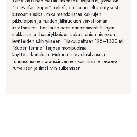
Tämä klassinen metallilukkokansi lasipurkki, jossa on
"Le Parfait Super" -reliefi, on suunniteltu erityisesti
kumoamislasiksi, mikä mahdollistaa kakkujen,
pikkuleipien ja muiden jälkiruokien vaivattoman
irrottamisen. Lisäksi se sopii erinomaisesti hillojen,
makkaran ja lihasäilykkeiden sekä monien hienojen
levitteiden säilytykseen. Tilavuudeltaan 125–1000 ml
"Super Terrine" tarjoaa monipuolisia
käyttötarkoituksia. Mukana tuleva lasikansi ja
tunnusomainen oranssinvärinen kumitiiviste takaavat
turvallisen ja ilmatiiviin sulkemisen.