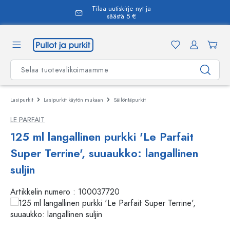
Tilaa uutiskirje nyt ja
äsisältöön
säästä 5 €
Lasipurkit
Lasipurkit käytön mukaan
Säilöntäpurkit
LE PARFAIT
125 ml langallinen purkki 'Le Parfait
Super Terrine', suuaukko: langallinen
suljin
Artikkelin numero :
100037720