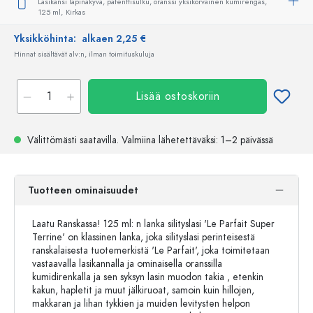
Lasikansi läpinäkyvä, patenttisulku, oranssi yksikorvainen kumirengas,
125 ml,
Kirkas
Yksikköhinta:
alkaen 2,25 €
Hinnat sisältävät alv:n, ilman toimituskuluja
Lisää ostoskoriin
Välittömästi saatavilla.
Valmiina lähetettäväksi
: 1–2 päivässä
Tuotteen ominaisuudet
Laatu Ranskassa! 125 ml: n lanka silityslasi 'Le Parfait Super
Terrine' on klassinen lanka, joka silityslasi perinteisestä
ranskalaisesta tuotemerkistä 'Le Parfait', joka toimitetaan
vastaavalla lasikannalla ja ominaisella oranssilla
kumidirenkalla ja sen syksyn lasin muodon takia , etenkin
kakun, hapletit ja muut jälkiruoat, samoin kuin hillojen,
makkaran ja lihan tykkien ja muiden levitysten helpon