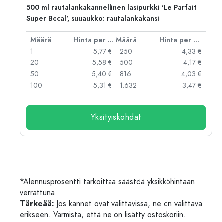
500 ml rautalankakannellinen lasipurkki 'Le Parfait
Super Bocal', suuaukko: rautalankakansi
er kpl
Määrä
Hinta per kpl
Määrä
Hinta per kpl
 €
1
5,77 €
250
4,33 €
 €
20
5,58 €
500
4,17 €
 €
50
5,40 €
816
4,03 €
 €
100
5,31 €
1.632
3,47 €
Yksityiskohdat
*Alennusprosentti tarkoittaa säästöä yksikköhintaan
verrattuna.
Tärkeää:
Jos kannet ovat valittavissa, ne on valittava
erikseen. Varmista, että ne on lisätty ostoskoriin.