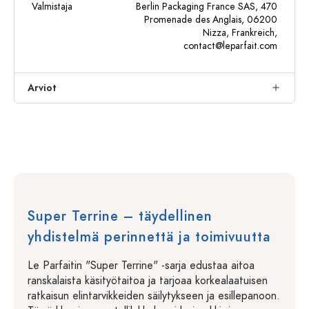
Valmistaja
Berlin Packaging France SAS, 470
Promenade des Anglais, 06200
Nizza, Frankreich,
contact@leparfait.com
Arviot
Super Terrine – täydellinen
yhdistelmä perinnettä ja toimivuutta
Le Parfaitin "Super Terrine" -sarja edustaa aitoa
ranskalaista käsityötaitoa ja tarjoaa korkealaatuisen
ratkaisun elintarvikkeiden säilytykseen ja esillepanoon.