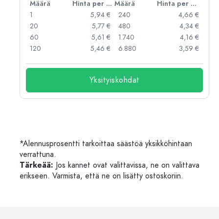
er kpl
Määrä
Hinta per kpl
Määrä
Hinta per kpl
 €
1
5,94 €
240
4,66 €
 €
20
5,77 €
480
4,34 €
 €
60
5,61 €
1.740
4,16 €
 €
120
5,46 €
6.880
3,59 €
Yksityiskohdat
*Alennusprosentti tarkoittaa säästöä yksikköhintaan
verrattuna.
Tärkeää:
Jos kannet ovat valittavissa, ne on valittava
erikseen. Varmista, että ne on lisätty ostoskoriin.