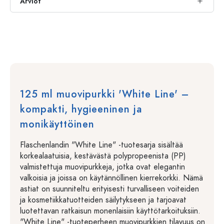
Arviot
125 ml muovipurkki 'White Line' –
kompakti, hygieeninen ja
monikäyttöinen
Flaschenlandin "White Line" -tuotesarja sisältää
korkealaatuisia, kestävästä polypropeenista (PP)
valmistettuja muovipurkkeja, jotka ovat elegantin
valkoisia ja joissa on käytännöllinen kierrekorkki. Nämä
astiat on suunniteltu erityisesti turvalliseen voiteiden
ja kosmetiikkatuotteiden säilytykseen ja tarjoavat
luotettavan ratkaisun monenlaisiin käyttötarkoituksiin.
"White Line" -tuoteperheen muovipurkkien tilavuus on