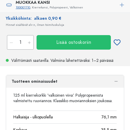
MUOKKAA KANSI
100001110
, Kierrekansi, Polypropeeni, Valkoinen
Yksikköhinta:
alkaen 0,90 €
Hinnat sisältävät alv:n, ilman toimituskuluja
Lisää ostoskoriin
Välittömästi saatavilla.
Valmiina lähetettäväksi
: 1–2 päivässä
Tuotteen ominaisuudet
125 ml kierrekorkki 'valkoinen viiva'. Polypropeenista
valmistettu ruuviannos. Klassikko muoviannoksien joukossa.
Halkaisija - ulkopuolella
76,1
mm
Korkeus
35,5
mm