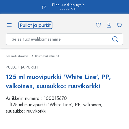
Tilaa uutiskirje nyt ja
äsisältöön
säästä 5 €
Kosmetiikka-astiat
Kosmetiikkatuubit
PULLOT JA PURKIT
125 ml muovipurkki 'White Line', PP,
valkoinen, suuaukko: ruuvikorkki
Artikkelin numero :
100015670