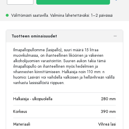
Välittömästi saatavilla.
Valmiina lähetettäväksi
: 1–2 päivässä
Tuotteen ominaisuudet
Ilmapallopullomme (lasipallo), suuri määrä 15 litraa
muovikulmassa, on ihanteellinen liköörien ja väkevien
alkoholijuomien varastointiin. Suuren aukon takia tämä
ilmapallopullo on ihanteellinen myös hedelmien ja
vihannesten kiinnittämiseen. Halkaisija noin 110 mm: n
huomio: Lasiväri voi vaihdella valkoisen ja hellävihreän välillä
vanhasta lasisisällöstä riippuen.
Halkaisija - ulkopuolella
280
mm
Korkeus
390
mm
Materiaali
Vihreä lasi