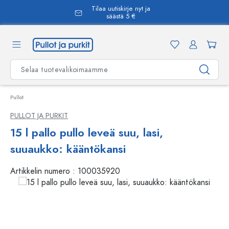
Tilaa uutiskirje nyt ja
äsisältöön
säästä 5 €
Pullot
PULLOT JA PURKIT
15 l pallo pullo leveä suu, lasi,
suuaukko: kääntökansi
Artikkelin numero :
100035920