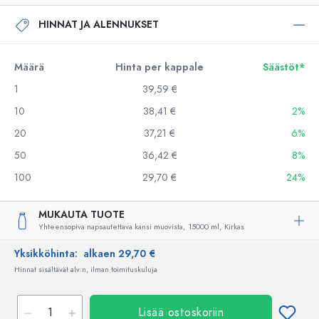
HINNAT JA ALENNUKSET
Määrä
Hinta per kappale
Säästöt*
1
39,59 €
10
38,41 €
2%
20
37,21 €
6%
50
36,42 €
8%
100
29,70 €
24%
MUKAUTA TUOTE
Yhteensopiva napsautettava kansi muovista,
15000 ml,
Kirkas
Yksikköhinta:
alkaen 29,70 €
Hinnat sisältävät alv:n, ilman toimituskuluja
Lisää ostoskoriin