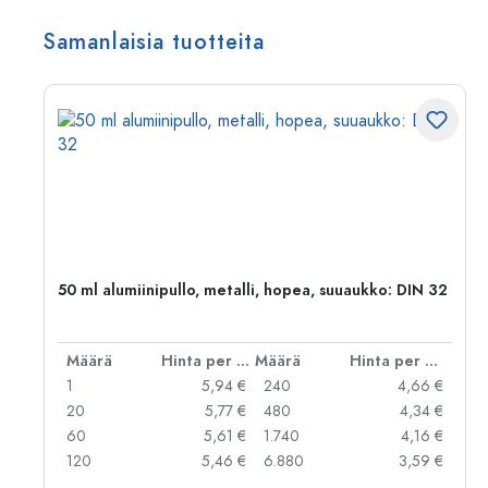
Samanlaisia tuotteita
,
50 ml alumiinipullo, metalli, hopea, suuaukko: DIN 32
er kpl
Määrä
Hinta per kpl
Määrä
Hinta per kpl
 €
1
5,94 €
240
4,66 €
 €
20
5,77 €
480
4,34 €
 €
60
5,61 €
1.740
4,16 €
 €
120
5,46 €
6.880
3,59 €