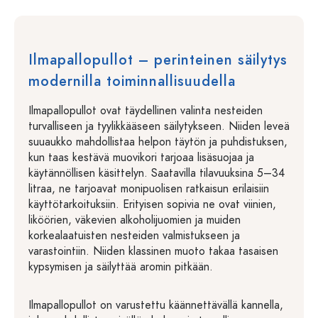
Ilmapallopullot – perinteinen säilytys
modernilla toiminnallisuudella
Ilmapallopullot ovat täydellinen valinta nesteiden
turvalliseen ja tyylikkääseen säilytykseen. Niiden leveä
suuaukko mahdollistaa helpon täytön ja puhdistuksen,
kun taas kestävä muovikori tarjoaa lisäsuojaa ja
käytännöllisen käsittelyn. Saatavilla tilavuuksina 5–34
litraa, ne tarjoavat monipuolisen ratkaisun erilaisiin
käyttötarkoituksiin. Erityisen sopivia ne ovat viinien,
liköörien, väkevien alkoholijuomien ja muiden
korkealaatuisten nesteiden valmistukseen ja
varastointiin. Niiden klassinen muoto takaa tasaisen
kypsymisen ja säilyttää aromin pitkään.
Ilmapallopullot on varustettu käännettävällä kannella,