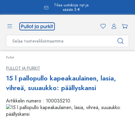
Tilaa uutiskirje nyt ja
äsisältöön
säästä 5 €
Pullot
PULLOT JA PURKIT
15 l pallopullo kapeakaulainen, lasia,
vihreä, suuaukko: päällyskansi
Artikkelin numero :
100035210