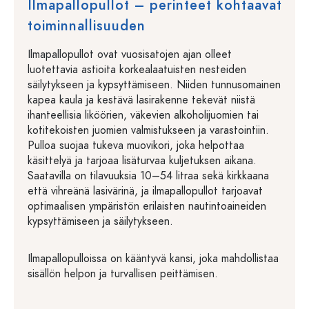
Ilmapallopullot – perinteet kohtaavat
toiminnallisuuden
Ilmapallopullot ovat vuosisatojen ajan olleet
luotettavia astioita korkealaatuisten nesteiden
säilytykseen ja kypsyttämiseen. Niiden tunnusomainen
kapea kaula ja kestävä lasirakenne tekevät niistä
ihanteellisia liköörien, väkevien alkoholijuomien tai
kotitekoisten juomien valmistukseen ja varastointiin.
Pulloa suojaa tukeva muovikori, joka helpottaa
käsittelyä ja tarjoaa lisäturvaa kuljetuksen aikana.
Saatavilla on tilavuuksia 10–54 litraa sekä kirkkaana
että vihreänä lasivärinä, ja ilmapallopullot tarjoavat
optimaalisen ympäristön erilaisten nautintoaineiden
kypsyttämiseen ja säilytykseen.
Ilmapallopulloissa on kääntyvä kansi, joka mahdollistaa
sisällön helpon ja turvallisen peittämisen.