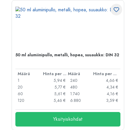
,
50 ml alumiinipullo, metalli, hopea, suuaukko: DIN 32
er kpl
Määrä
Hinta per kpl
Määrä
Hinta per kpl
 €
1
5,94 €
240
4,66 €
 €
20
5,77 €
480
4,34 €
 €
60
5,61 €
1.740
4,16 €
 €
120
5,46 €
6.880
3,59 €
Yksityiskohdat