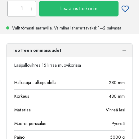
Lisää ostoskoriin
Välittömästi saatavilla.
Valmiina lähetettäväksi
: 1–2 päivässä
Tuotteen ominaisuudet
Lasipallovihreä 15 litraa muovikorissa
Halkaisija - ulkopuolella
280
mm
Korkeus
430
mm
Materiaali
Vihreä lasi
Muoto- perusalue
Pyöreä
Paino
5000
g