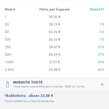
Määrä
Hinta per kappale
Säästöt*
1
39,30 €
20
38,13 €
2%
50
36,94 €
6%
100
36,16 €
7%
250
29,47 €
25%
500
28,49 €
27%
1.000
27,51 €
29%
2.500
23,58 €
40%
MUKAUTA TUOTE
Yhteensopiva napsautettava kansi muovista,
15000 ml,
Vihreä
Yksikköhinta:
alkaen 23,58 €
Hinnat sisältävät alv:n, ilman toimituskuluja