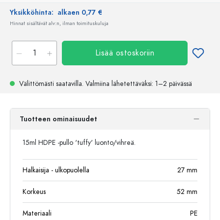
Yksikköhinta:
alkaen 0,77 €
Hinnat sisältävät alv:n, ilman toimituskuluja
Lisää ostoskoriin
Välittömästi saatavilla.
Valmiina lähetettäväksi
: 1–2 päivässä
Tuotteen ominaisuudet
15ml HDPE -pullo 'tuffy' luonto/vihreä.
Halkaisija - ulkopuolella
27
mm
Korkeus
52
mm
Materiaali
PE