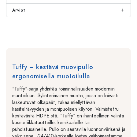
Arviot
Tuffy – kestävä muovipullo
ergonomisella muotoilulla
"Tuffy"-sarja yhdistää toiminnallisuuden moderniin
muotoiluun. Sylinterimäinen muoto, jossa on loivasti
laskeutuvat olkapäät, takaa miellyttävän
käsiteltävyyden ja monipuolisen käytön. Valmistettu
kestävästä HDPE:stä, "Tuffy" on ihanteellinen valinta
kosmetiikkatuotteille, kemikaaleille tai
puhdistusaineille. Pullo on saatavilla luonnonvärisenä ja
valkoisena. -24/410-korkealle löytyy valikoimastamme