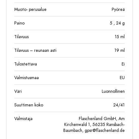
Muoto- perusalue
Pyöreä
Paino
5
, 24
g
Tilavuus
15
ml
Tilavuus – reunaan asti
19
ml
Tulostettava
Ei
Valmistusmaa
EU
Väri
Luonnollinen
Suuttimen koko
24/41
Valmistaja
Flaschenland GmbH, Am
Kirchenwald 1, 56235 Ransbach-
Baumbach,
gpsr@flaschenland.de