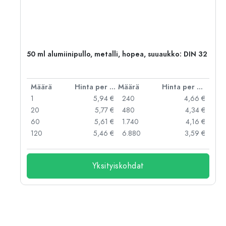
50 ml alumiinipullo, metalli, hopea, suuaukko: DIN 32
er kpl
Määrä
Hinta per kpl
Määrä
Hinta per kpl
 €
1
5,94 €
240
4,66 €
 €
20
5,77 €
480
4,34 €
 €
60
5,61 €
1.740
4,16 €
 €
120
5,46 €
6.880
3,59 €
Yksityiskohdat