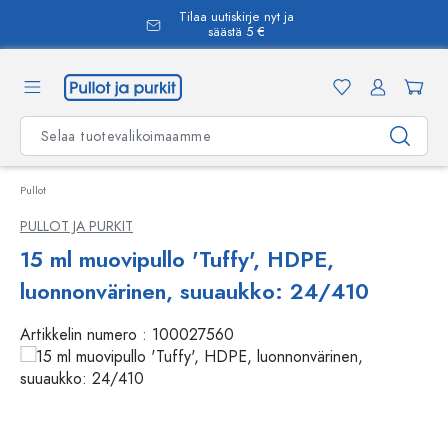
Tilaa uutiskirje nyt ja
äsisältöön
säästä 5 €
Pullot
PULLOT JA PURKIT
15 ml muovipullo 'Tuffy', HDPE,
luonnonvärinen, suuaukko: 24/410
Artikkelin numero :
100027560