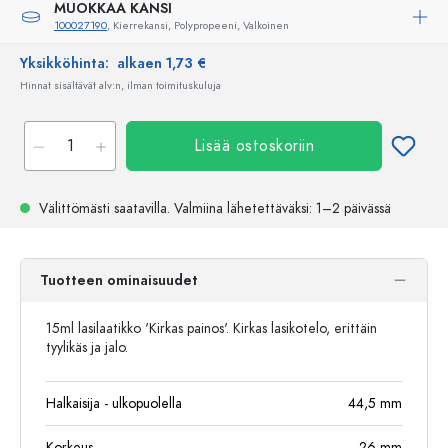
MUOKKAA KANSI
100027190
, Kierrekansi, Polypropeeni, Valkoinen
Yksikköhinta:
alkaen 1,73 €
Hinnat sisältävät alv:n, ilman toimituskuluja
Lisää ostoskoriin
Välittömästi saatavilla.
Valmiina lähetettäväksi
: 1–2 päivässä
Tuotteen ominaisuudet
15ml lasilaatikko 'Kirkas painos'. Kirkas lasikotelo, erittäin
tyylikäs ja jalo.
Halkaisija - ulkopuolella
44,5
mm
Korkeus
26
mm