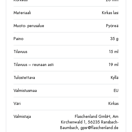
Materiaali
Kirkas lasi
Muoto- perusalue
Pyöreä
Paino
35
g
Tilavuus
15
ml
Tilavuus – reunaan asti
19
ml
Tulostettava
Kyllä
Valmistusmaa
EU
Väri
Kirkas
Valmistaja
Flaschenland GmbH, Am
Kirchenwald 1, 56235 Ransbach-
Baumbach,
gpsr@flaschenland.de