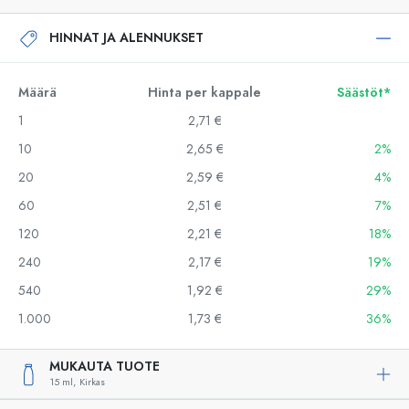
HINNAT JA ALENNUKSET
Määrä
Hinta per kappale
Säästöt*
1
2,71 €
10
2,65 €
2%
20
2,59 €
4%
60
2,51 €
7%
120
2,21 €
18%
240
2,17 €
19%
540
1,92 €
29%
1.000
1,73 €
36%
MUKAUTA TUOTE
15 ml,
Kirkas