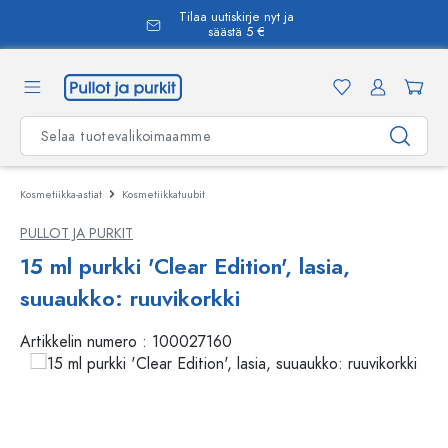
Tilaa uutiskirje nyt ja
äsisältöön
säästä 5 €
Kosmetiikka-astiat
Kosmetiikkatuubit
PULLOT JA PURKIT
15 ml purkki 'Clear Edition', lasia,
suuaukko: ruuvikorkki
Artikkelin numero :
100027160