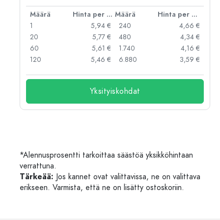
er kpl
Määrä
Hinta per kpl
Määrä
Hinta per kpl
 €
1
5,94 €
240
4,66 €
 €
20
5,77 €
480
4,34 €
 €
60
5,61 €
1.740
4,16 €
 €
120
5,46 €
6.880
3,59 €
Yksityiskohdat
*Alennusprosentti tarkoittaa säästöä yksikköhintaan
verrattuna.
Tärkeää:
Jos kannet ovat valittavissa, ne on valittava
erikseen. Varmista, että ne on lisätty ostoskoriin.