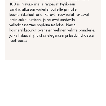
100 ml tilavuuksina ja tarjoavat tyylikkään
säilytysratkaisun voiteille, voiteille ja muille
kosmetiikkatuotteille. Kätevät ruuvikorkit takaavat
tiiviin sulkeutumisen, ja ne ovat saatavilla
valikoimassamme sopivina malleina. Nämä
kosmetiikkapurkit ovat ihanteellinen valinta brändeille,
jotka haluavat yhdistää eleganssin ja laadun yhdessä
tuotteessa.