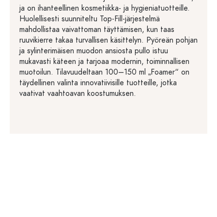
ja on ihanteellinen kosmetiikka- ja hygieniatuotteille.
Huolellisesti suunniteltu Top-Fill-järjestelmä
mahdollistaa vaivattoman täyttämisen, kun taas
ruuvikierre takaa turvallisen käsittelyn. Pyöreän pohjan
ja sylinterimäisen muodon ansiosta pullo istuu
mukavasti käteen ja tarjoaa modernin, toiminnallisen
muotoilun. Tilavuudeltaan 100–150 ml „Foamer“ on
täydellinen valinta innovatiivisille tuotteille, jotka
vaativat vaahtoavan koostumuksen.