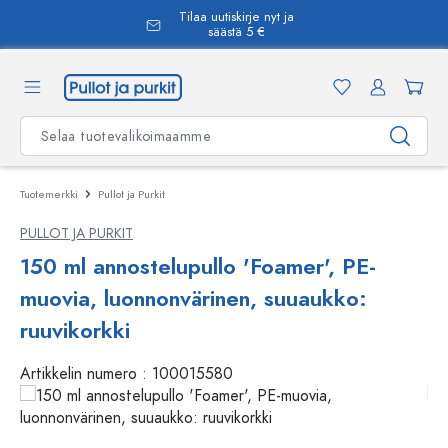
Tilaa uutiskirje nyt ja
äsisältöön
säästä 5 €
Tuotemerkki
Pullot ja Purkit
PULLOT JA PURKIT
150 ml annostelupullo 'Foamer', PE-
muovia, luonnonvärinen, suuaukko:
ruuvikorkki
Artikkelin numero :
100015580