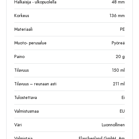
Halkaisija - ulkopuolella
48
mm
Korkeus
136
mm
Materiaali
PE
Muoto- perusalue
Pyöreä
Paino
20
g
Tilavuus
150
ml
Tilavuus – reunaan asti
211
ml
Tulostettava
Ei
Valmistusmaa
EU
Väri
Luonnollinen
Valmistaja
Flaschenland GmbH, Am