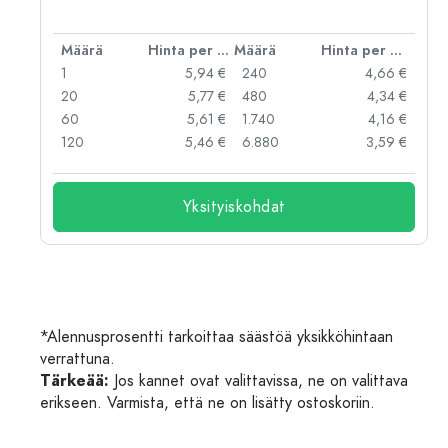
er kpl
Määrä
Hinta per kpl
Määrä
Hinta per kpl
 €
1
5,94 €
240
4,66 €
 €
20
5,77 €
480
4,34 €
 €
60
5,61 €
1.740
4,16 €
 €
120
5,46 €
6.880
3,59 €
Yksityiskohdat
*Alennusprosentti tarkoittaa säästöä yksikköhintaan
verrattuna.
Tärkeää:
Jos kannet ovat valittavissa, ne on valittava
erikseen. Varmista, että ne on lisätty ostoskoriin.