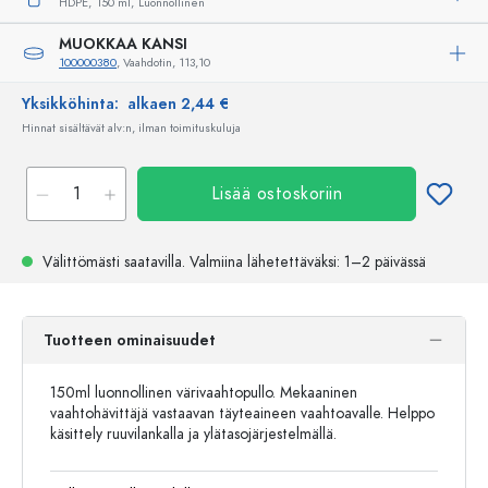
HDPE,
150 ml,
Luonnollinen
MUOKKAA KANSI
100000380
, Vaahdotin, 113,10
Yksikköhinta:
alkaen 2,44 €
Hinnat sisältävät alv:n, ilman toimituskuluja
Lisää ostoskoriin
Välittömästi saatavilla.
Valmiina lähetettäväksi
: 1–2 päivässä
Tuotteen ominaisuudet
150ml luonnollinen värivaahtopullo. Mekaaninen
vaahtohävittäjä vastaavan täyteaineen vaahtoavalle. Helppo
käsittely ruuvilankalla ja ylätasojärjestelmällä.