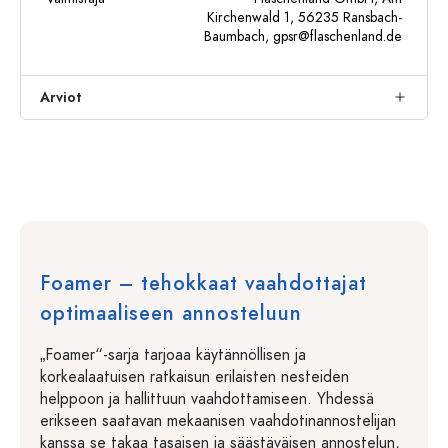
Kirchenwald 1, 56235 Ransbach-
Baumbach,
gpsr@flaschenland.de
Arviot
Foamer – tehokkaat vaahdottajat
optimaaliseen annosteluun
„Foamer“-sarja tarjoaa käytännöllisen ja
korkealaatuisen ratkaisun erilaisten nesteiden
helppoon ja hallittuun vaahdottamiseen. Yhdessä
erikseen saatavan mekaanisen vaahdotinannostelijan
kanssa se takaa tasaisen ja säästäväisen annostelun,