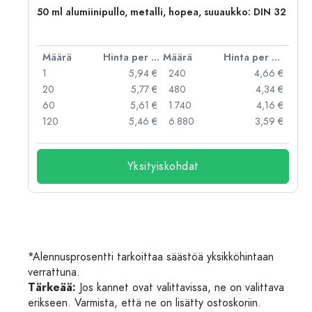
,
50 ml alumiinipullo, metalli, hopea, suuaukko: DIN 32
er kpl
Määrä
Hinta per kpl
Määrä
Hinta per kpl
 €
1
5,94 €
240
4,66 €
 €
20
5,77 €
480
4,34 €
 €
60
5,61 €
1.740
4,16 €
 €
120
5,46 €
6.880
3,59 €
Yksityiskohdat
*Alennusprosentti tarkoittaa säästöä yksikköhintaan
verrattuna.
Tärkeää:
Jos kannet ovat valittavissa, ne on valittava
erikseen. Varmista, että ne on lisätty ostoskoriin.