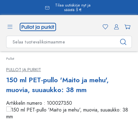
Tilaa uutiskirje nyt ja
äsisältöön
säästä 5 €
Pullot
PULLOT JA PURKIT
150 ml PET-pullo 'Maito ja mehu',
muovia, suuaukko: 38 mm
Artikkelin numero :
100027350