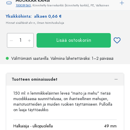
MUOKKAA KANSI
100039560
, Kiinnitetty kierrekorkki (kiinnitetty korkki), PE, Valkoinen
Yksikköhinta:
alkaen 0,66 €
Hinnat sisältävät alv:n, ilman toimituskuluja
Lisää ostoskoriin
Välittömästi saatavilla.
Valmiina lähetettäväksi
: 1–2 päivässä
Tuotteen ominaisuudet
150 ml: n lemmikkieläinten leveä "maito ja mehu" tietää
muodikkaassa suunnittelussa, on ihanteellinen mehujen,
maitotuotteiden ja muiden ruokien täyttämiseen. Pulloilla
on laaja täyttöaukko.
Halkaisija - ulkopuolella
49
mm