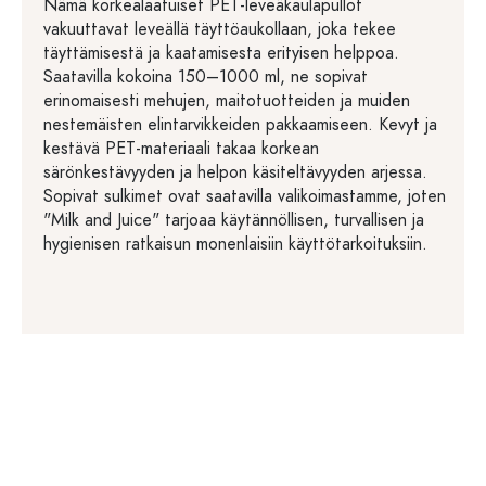
Nämä korkealaatuiset PET-leveäkaulapullot
vakuuttavat leveällä täyttöaukollaan, joka tekee
täyttämisestä ja kaatamisesta erityisen helppoa.
Saatavilla kokoina 150–1000 ml, ne sopivat
erinomaisesti mehujen, maitotuotteiden ja muiden
nestemäisten elintarvikkeiden pakkaamiseen. Kevyt ja
kestävä PET-materiaali takaa korkean
särönkestävyyden ja helpon käsiteltävyyden arjessa.
Sopivat sulkimet ovat saatavilla valikoimastamme, joten
"Milk and Juice" tarjoaa käytännöllisen, turvallisen ja
hygienisen ratkaisun monenlaisiin käyttötarkoituksiin.