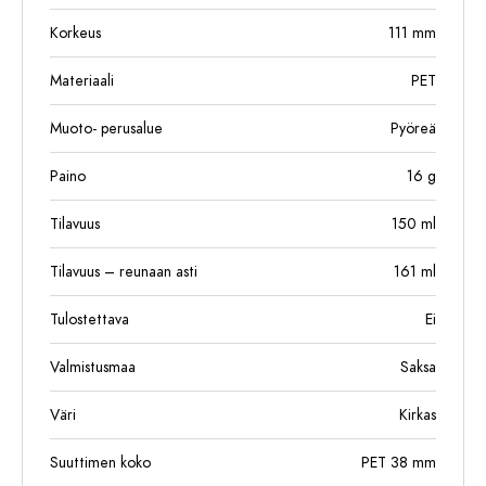
Korkeus
111
mm
Materiaali
PET
Muoto- perusalue
Pyöreä
Paino
16
g
Tilavuus
150
ml
Tilavuus – reunaan asti
161
ml
Tulostettava
Ei
Valmistusmaa
Saksa
Väri
Kirkas
Suuttimen koko
PET 38 mm