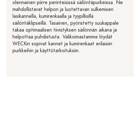
olennainen piirre perinteisissä säilöntäpurkeissa. Ne
mahdollistavat helpon ja luotettavan sulkemisen
lasikannella, kumirenkaalla ja tyypillisillä
säilöntäklipseillä. Tasainen, pyöristetty suukappale
takaa optimaalisen tiivistyksen säilönnän aikana ja
helpottaa puhdistusta. Valikoimastamme löydät
WECKin sopivat kannet ja kumirenkaat erilaisiin
purkkeihin ja käyttötarkoituksiin.