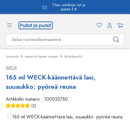
Tilaa uutiskirje nyt ja
äsisältöön
säästä 5 €
Lasipurkit
Lasipurkit käytön mukaan
Säilöntäpurkit
WECK
165 ml WECK-käännettävä lasi,
suuaukko: pyöreä reuna
Artikkelin numero :
100033750
(2)
Keskimääräinen arvosana 5 5 tähdestä