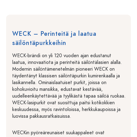
WECK – Perinteitä ja laatua
säilöntäpurkkeihin
WECK-brändi on yli 120 vuoden ajan edustanut
laatua, innovaatiota ja perinteitä säilöntälasien alalla.
Modernin säilöntämenetelmän pioneeri WECK on
täydentänyt klassisen säilöntäpurkin kumirenkaalla ja
lasikannella. Ominaislaatuiset purkit, joissa on
kohokuvioitu mansikka, edustavat kestävää,
uudelleenkäytettävää ja tyylikästä tapaa säilöä ruokaa.
WECK-lasipurkit ovat suosittuja paitsi kotikokkien
keskuudessa, myös ravintoloissa, herkkukaupoissa ja
luovissa pakkausratkaisuissa.
WECKin pyöreäreunaiset suukappaleet ovat