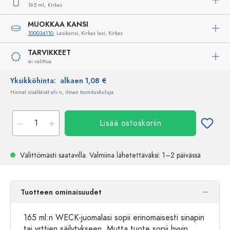
165 ml,
Kirkas
MUOKKAA KANSI
100034110
, Lasikansi, Kirkas lasi, Kirkas
TARVIKKEET
ei valittua
Yksikköhinta:
alkaen 1,08 €
Hinnat sisältävät alv:n, ilman toimituskuluja
Lisää ostoskoriin
Välittömästi saatavilla.
Valmiina lähetettäväksi
: 1–2 päivässä
Tuotteen ominaisuudet
165 ml:n WECK-juomalasi sopii erinomaisesti sinapin
tai yrttien säilytykseen. Mutta tuote sopii hyvin