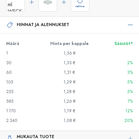
valitse
HINNAT JA ALENNUKSET
Määrä
Hinta per kappale
Säästöt*
1
1,36 €
30
1,33 €
2%
60
1,31 €
3%
105
1,29 €
5%
255
1,28 €
5%
585
1,26 €
7%
1.170
1,19 €
12%
2.340
1,08 €
20%
MUKAUTA TUOTE