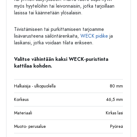
myös hyytelöihin tai leivonnaisiin, jotka tarjoillaan
lasissa tai käännetään ylösalaisin.
Tiivistämiseen tai purkittamiseen tarjoamme
lisävarusteena säilöntärenkaita,
WECK pidike
ja
lasikansi, jotka voidaan tilata erikseen.
Valitse vähintään kaksi WECK-puristinta
kattilaa kohden.
Halkaisija - ulkopuolella
80
mm
Korkeus
46,5
mm
Materiaali
Kirkas lasi
Muoto- perusalue
Pyöreä