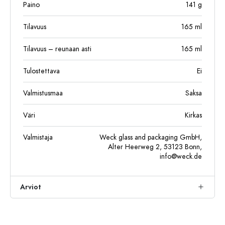
Paino
141
g
Tilavuus
165
ml
Tilavuus – reunaan asti
165
ml
Tulostettava
Ei
Valmistusmaa
Saksa
Väri
Kirkas
Valmistaja
Weck glass and packaging GmbH,
Alter Heerweg 2, 53123 Bonn,
info@weck.de
Arviot