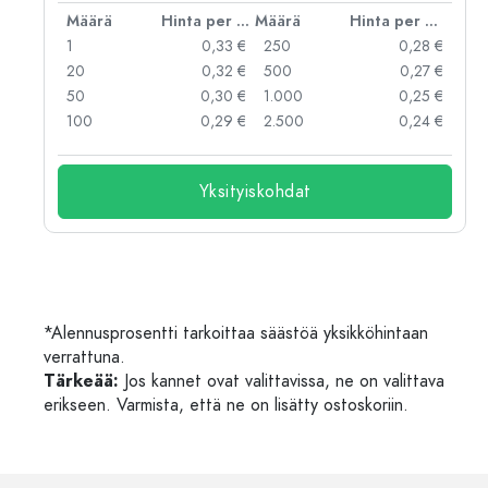
er kpl
Määrä
Hinta per kpl
Määrä
Hinta per kpl
 €
1
0,33 €
250
0,28 €
 €
20
0,32 €
500
0,27 €
 €
50
0,30 €
1.000
0,25 €
 €
100
0,29 €
2.500
0,24 €
Yksityiskohdat
*Alennusprosentti tarkoittaa säästöä yksikköhintaan
verrattuna.
Tärkeää:
Jos kannet ovat valittavissa, ne on valittava
erikseen. Varmista, että ne on lisätty ostoskoriin.