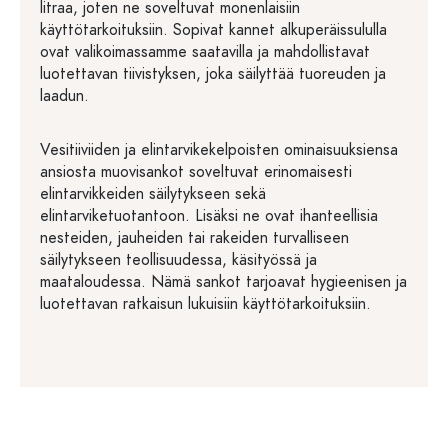
litraa, joten ne soveltuvat monenlaisiin
käyttötarkoituksiin. Sopivat kannet alkuperäissululla
ovat valikoimassamme saatavilla ja mahdollistavat
luotettavan tiivistyksen, joka säilyttää tuoreuden ja
laadun.
Vesitiiviiden ja elintarvikekelpoisten ominaisuuksiensa
ansiosta muovisankot soveltuvat erinomaisesti
elintarvikkeiden säilytykseen sekä
elintarviketuotantoon. Lisäksi ne ovat ihanteellisia
nesteiden, jauheiden tai rakeiden turvalliseen
säilytykseen teollisuudessa, käsityössä ja
maataloudessa. Nämä sankot tarjoavat hygieenisen ja
luotettavan ratkaisun lukuisiin käyttötarkoituksiin.