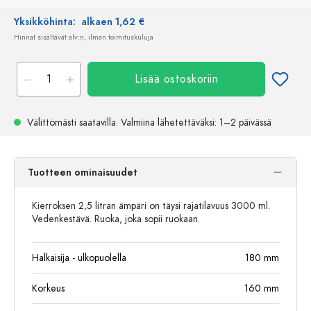
Yksikköhinta:
alkaen 1,62 €
Hinnat sisältävät alv:n, ilman toimituskuluja
Lisää ostoskoriin
Välittömästi saatavilla.
Valmiina lähetettäväksi
: 1–2 päivässä
Tuotteen ominaisuudet
Kierroksen 2,5 litran ämpäri on täysi rajatilavuus 3000 ml.
Vedenkestävä. Ruoka, joka sopii ruokaan.
Halkaisija - ulkopuolella
180
mm
Korkeus
160
mm