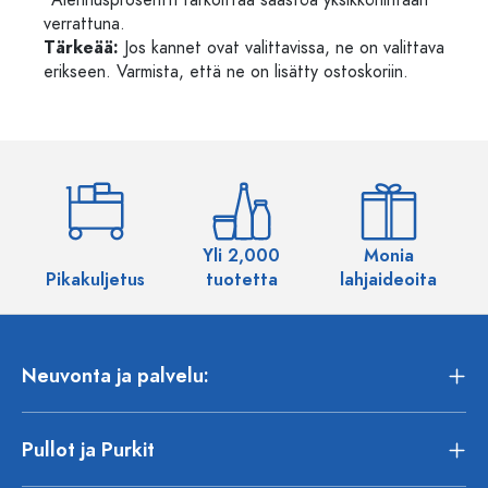
*Alennusprosentti tarkoittaa säästöä yksikköhintaan
verrattuna.
Tärkeää:
Jos kannet ovat valittavissa, ne on valittava
erikseen. Varmista, että ne on lisätty ostoskoriin.
Yli 2,000
Monia
Pikakuljetus
tuotetta
lahjaideoita
Neuvonta ja palvelu:
Pullot ja Purkit