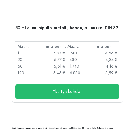
,
50 ml alumiinipullo, metalli, hopea, suuaukko: DIN 32
er kpl
Määrä
Hinta per kpl
Määrä
Hinta per kpl
 €
1
5,94 €
240
4,66 €
 €
20
5,77 €
480
4,34 €
 €
60
5,61 €
1.740
4,16 €
 €
120
5,46 €
6.880
3,59 €
Yksityiskohdat