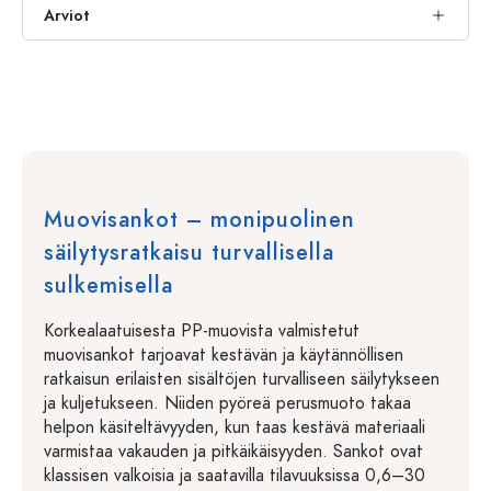
Arviot
Muovisankot – monipuolinen
säilytysratkaisu turvallisella
sulkemisella
Korkealaatuisesta PP-muovista valmistetut
muovisankot tarjoavat kestävän ja käytännöllisen
ratkaisun erilaisten sisältöjen turvalliseen säilytykseen
ja kuljetukseen. Niiden pyöreä perusmuoto takaa
helpon käsiteltävyyden, kun taas kestävä materiaali
varmistaa vakauden ja pitkäikäisyyden. Sankot ovat
klassisen valkoisia ja saatavilla tilavuuksissa 0,6–30