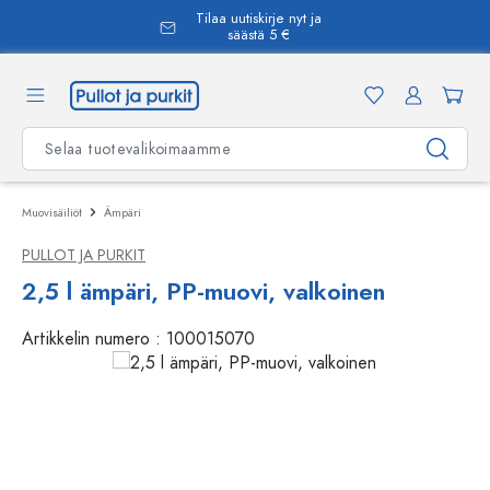
Tilaa uutiskirje nyt ja
äsisältöön
säästä 5 €
Muovisäiliöt
Ämpäri
PULLOT JA PURKIT
2,5 l ämpäri, PP-muovi, valkoinen
Artikkelin numero :
100015070