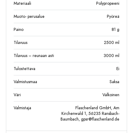
Materiaali
Polypropeeni
Muoto- perusalue
Pyöreä
Paino
81
g
Tilavuus
2500
ml
Tilavuus – reunaan asti
3000
ml
Tulostettava
Ei
Valmistusmaa
Saksa
Väri
Valkoinen
Valmistaja
Flaschenland GmbH, Am
Kirchenwald 1, 56235 Ransbach-
Baumbach,
gpsr@flaschenland.de