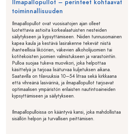
Ilmapallopullot – perinteet kohtaavat
toiminnallisuuden
Ilmapallopullot ovat vuosisatojen ajan olleet
luotettavia astioita korkealaatuisten nesteiden
säilytykseen ja kypsyttämiseen. Niiden tunnusomainen
kapea kaula ja kestävä lasirakenne tekevät niistä
ihanteellisia liköörien, väkevien alkoholijuomien tai
kotitekoisten juomien valmistukseen ja varastointiin.
Pulloa suojaa tukeva muovikori, joka helpottaa
käsittelyä ja tarjoaa lisäturvaa kuljetuksen aikana.
Saatavilla on tilavuuksia 10–54 litraa sekä kirkkaana
että vihreänä lasivärinä, ja ilmapallopullot tarjoavat
optimaalisen ympäristön erilaisten nautintoaineiden
kypsyttämiseen ja säilytykseen.
Ilmapallopulloissa on kääntyvä kansi, joka mahdollistaa
sisällön helpon ja turvallisen peittämisen.