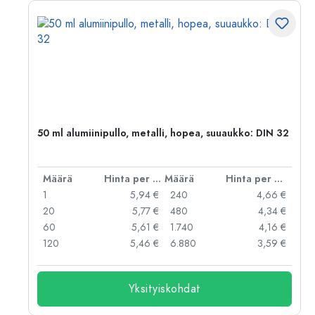
,
50 ml alumiinipullo, metalli, hopea, suuaukko: DIN 32
er kpl
Määrä
Hinta per kpl
Määrä
Hinta per kpl
 €
1
5,94 €
240
4,66 €
 €
20
5,77 €
480
4,34 €
 €
60
5,61 €
1.740
4,16 €
 €
120
5,46 €
6.880
3,59 €
Yksityiskohdat