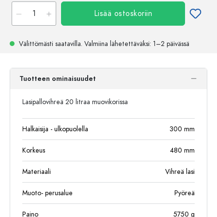
Lisää ostoskoriin
Välittömästi saatavilla.
Valmiina lähetettäväksi
: 1–2 päivässä
Tuotteen ominaisuudet
Lasipallovihreä 20 litraa muovikorissa
Halkaisija - ulkopuolella
300
mm
Korkeus
480
mm
Materiaali
Vihreä lasi
Muoto- perusalue
Pyöreä
Paino
5750
g