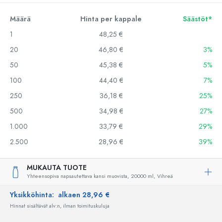
Määrä
Hinta per kappale
Säästöt*
1
48,25 €
20
46,80 €
3%
50
45,38 €
5%
100
44,40 €
7%
250
36,18 €
25%
500
34,98 €
27%
1.000
33,79 €
29%
2.500
28,96 €
39%
MUKAUTA TUOTE
Yhteensopiva napsautettava kansi muovista,
20000 ml,
Vihreä
Yksikköhinta:
alkaen 28,96 €
Hinnat sisältävät alv:n, ilman toimituskuluja