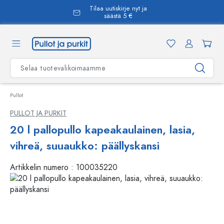
Tilaa uutiskirje nyt ja
äsisältöön
säästä 5 €
Pullot
PULLOT JA PURKIT
20 l pallopullo kapeakaulainen, lasia,
vihreä, suuaukko: päällyskansi
Artikkelin numero :
100035220