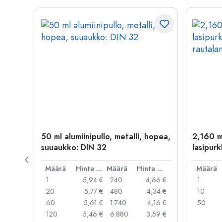
50 ml alumiinipullo, metalli, hopea,
2,160 m
suuaukko: DIN 32
lasipurk
rautalan
Hinta per kpl
Määrä
Hinta per kpl
Määrä
Hinta per kpl
Määrä
,99 €
1
5,94 €
240
4,66 €
1
,95 €
20
5,77 €
480
4,34 €
10
,91 €
60
5,61 €
1.740
4,16 €
50
,79 €
120
5,46 €
6.880
3,59 €