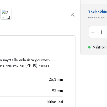
Alumiinipullot
Yksikköhi
Hinnat sisältävät
Välittömä
n näytteille erilaisista gourmet-
iva kierrekorkin (PP 18) kanssa.
26,3
mm
92
mm
Kirkas lasi