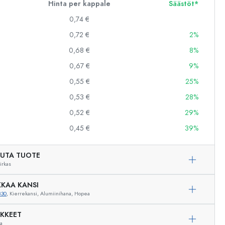
Hinta per kappale
Säästöt*
0,74 €
0,72 €
2%
0,68 €
8%
0,67 €
9%
0,55 €
25%
0,53 €
28%
0,52 €
29%
0,45 €
39%
UTA TUOTE
irkas
KAA KANSI
830
, Kierrekansi, Alumiinihana, Hopea
IKKEET
Esimerkillinen edustus
ua