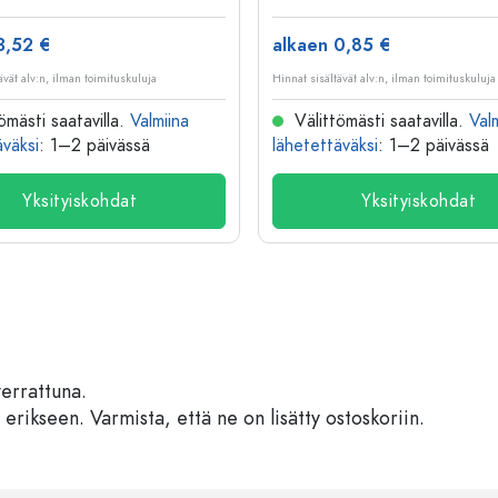
3,52 €
alkaen 0,85 €
ävät alv:n, ilman toimituskuluja
Hinnat sisältävät alv:n, ilman toimituskuluja
ömästi saatavilla.
Valmiina
Välittömästi saatavilla.
Val
äväksi
: 1–2 päivässä
lähetettäväksi
: 1–2 päivässä
Yksityiskohdat
Yksityiskohdat
verrattuna.
 erikseen. Varmista, että ne on lisätty ostoskoriin.