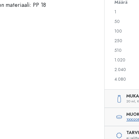
Määrä
1
50
Alkoholipullot
Puristuspullot
Likööripullot
Säilytyspullot
100
Mehupullot
Kuviopainetut pullot
250
Parfyymipullot
Ginipullot
510
Kynsilakkapullot
Joulupullot
Minipullot
Koristeelliset pullot
1.020
2.040
4.080
Erikoismuotoiset pullot
Sylinteripullot
Pyöreäkauluspullot
Käymisastiat
MUKA
20 ml,
K
Taskumatit
Leveäkaulaiset pullot
MUOK
100020
TARV
Keraamiset pullot
ei valitt