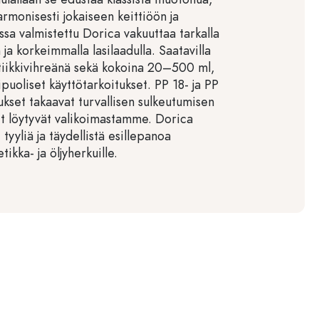
armonisesti jokaiseen keittiöön ja
sa valmistettu Dorica vakuuttaa tarkalla
 ja korkeimmalla lasilaadulla. Saatavilla
ntiikkivihreänä sekä kokoina 20–500 ml,
puoliset käyttötarkoitukset. PP 18- ja PP
kset takaavat turvallisen sulkeutumisen
it löytyvät valikoimastamme. Dorica
 tyyliä ja täydellistä esillepanoa
tikka- ja öljyherkuille.