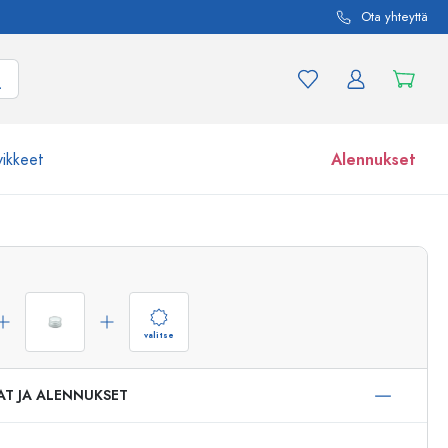
Ota yhteyttä
vikkeet
Alennukset
etta ja tuotevariaatiota
Lasipurkit
Tutustu nyt
Osta nyt
valitse
AT JA ALENNUKSET