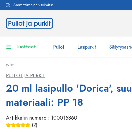
Ammattimainen toimitus
akuun
Siirry päänavigointiin
Tuotteet
Pullot
Lasipurkit
Säilytysasti
Pullot
Pullot
Näytä kaikki Pullot
PULLOT JA PURKIT
Lasipurkit
20 ml lasipullo 'Dorica', s
Pullot tuotemerkin mukaan
WECK-Lasipullot
Säilytysastiat
materiaali: PP 18
Astiat
Pullot toiminnon mukaan
Artikkelin numero :
100015860
Pipettipullot
Kosmetiikka-astiat
(2)
Patenttikorkkipullot
Keskimääräinen arvosana 5 5 tähdestä