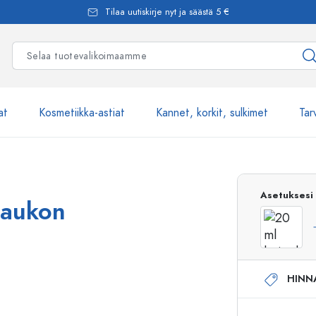
Tilaa uutiskirje nyt ja säästä 5 €
at
Kosmetiikka-astiat
Kannet, korkit, sulkimet
Tar
Yli 2500 tuot
Asetuksesi
uuaukon
Estal-Lasipullot
HINN
Pumppupullot
Airless-pumppupullot
Spraypullot
Roll-on-pullot