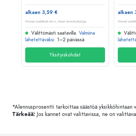
alkaen 3,59 €
alkaen 
Hinnat sisältävät alv:n, ilman toimituskuluja
Hinnat sisält
na
Välittömästi saatavilla.
Valmiina
Välitt
lähetettäväksi
: 1–2 päivässä
lähetett
Yksityiskohdat
*Alennusprosentti tarkoittaa säästöä yksikköhintaan 
Tärkeää:
Jos kannet ovat valittavissa, ne on valittava