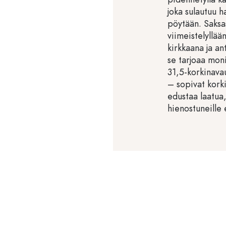
joka sulautuu h
pöytään. Saksas
viimeistelyllään
kirkkaana ja a
se tarjoaa moni
31,5-korkinavau
– sopivat kork
edustaa laatua,
hienostuneille e