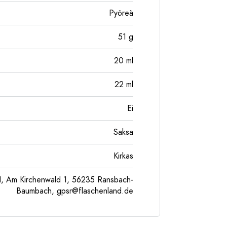
Pyöreä
51
g
20
ml
22
ml
Ei
Saksa
Kirkas
, Am Kirchenwald 1, 56235 Ransbach-
Baumbach,
gpsr@flaschenland.de