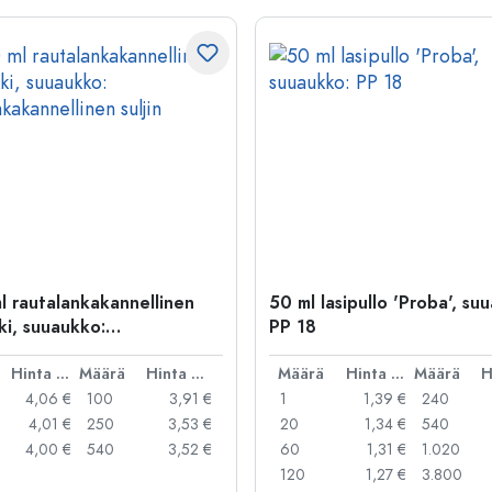
l rautalankakannellinen
50 ml lasipullo 'Proba', su
ki, suuaukko:
PP 18
kakannellinen suljin
Hinta per kpl
Määrä
Hinta per kpl
Määrä
Hinta per kpl
Määrä
4,06 €
100
3,91 €
1
1,39 €
240
4,01 €
250
3,53 €
20
1,34 €
540
4,00 €
540
3,52 €
60
1,31 €
1.020
120
1,27 €
3.800