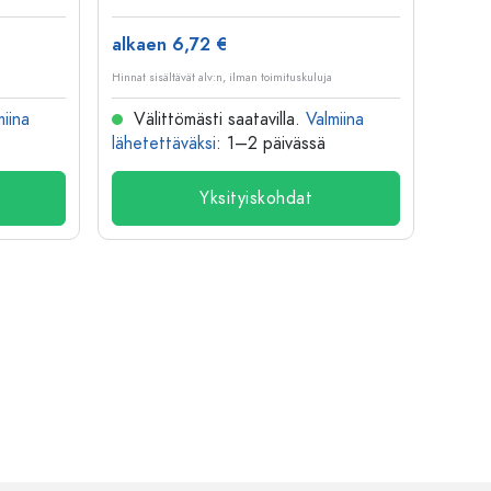
alkaen 6,72 €
alkae
Hinnat sisältävät alv:n, ilman toimituskuluja
Hinnat si
miina
Välittömästi saatavilla.
Valmiina
Väl
lähetettäväksi
: 1–2 päivässä
lähete
Yksityiskohdat