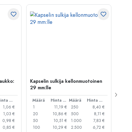
uaukko:
Kapselin sulkija kellonmuotoinen
500 m
29 mm:lle
Carré
suua
Hinta per kpl
Määrä
Hinta per kpl
Määrä
Hinta per kpl
Mää
1,06 €
1
11,19 €
250
8,40 €
1
1,03 €
20
10,86 €
500
8,11 €
24
0,98 €
50
10,51 €
1.000
7,83 €
72
0,85 €
100
10,29 €
2.500
6,72 €
120