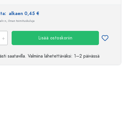
nta:
alkaen 0,45 €
 alv:n, ilman toimituskuluja
Lisää ostoskoriin
sti saatavilla.
Valmiina lähetettäväksi
: 1–2 päivässä