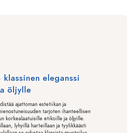
 klassinen eleganssi
ja öljylle
distää ajattoman estetiikan ja
hienostuneisuuden tarjoten ihanteellisen
 korkealaatuisille etikoille ja öljyille.
laan, lyhyillä harteillaan ja tyylikkäästi
ulallaan se edustaa klassista muotoilua,