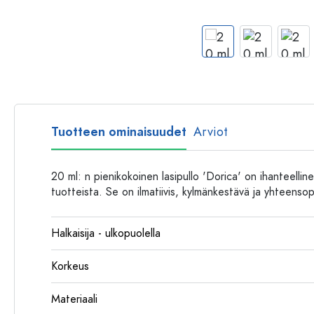
Muovipullot
Tuotteen ominaisuudet
Arviot
20 ml: n pienikokoinen lasipullo 'Dorica' on ihanteelline
tuotteista. Se on ilmatiivis, kylmänkestävä ja yhteensop
Halkaisija - ulkopuolella
Korkeus
Materiaali