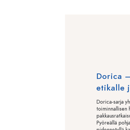
Dorica –
etikalle 
Dorica-sarja yh
toiminnallisen 
pakkausratkaisun
Pyöreällä pohjal
pidennetyllä ka