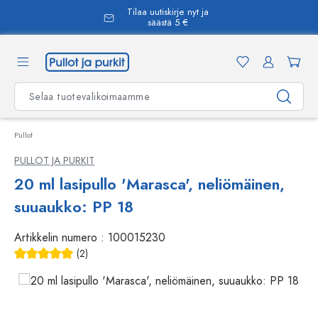
Tilaa uutiskirje nyt ja
äsisältöön
säästä 5 €
Pullot
PULLOT JA PURKIT
20 ml lasipullo 'Marasca', neliömäinen,
suuaukko: PP 18
Artikkelin numero :
100015230
(2)
Keskimääräinen arvosana 5 5 tähdestä