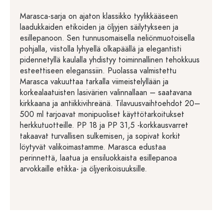
Marasca-sarja on ajaton klassikko tyylikkääseen
laadukkaiden etikoiden ja öljyjen säilytykseen ja
esillepanoon. Sen tunnusomaisella neliönmuotoisella
pohjalla, viistolla lyhyellä olkapäällä ja elegantisti
pidennetyllä kaulalla yhdistyy toiminnallinen tehokkuus
esteettiseen eleganssiin. Puolassa valmistettu
Marasca vakuuttaa tarkalla viimeistelyllään ja
korkealaatuisten lasivärien valinnallaan – saatavana
kirkkaana ja antiikkivihreänä. Tilavuusvaihtoehdot 20–
500 ml tarjoavat monipuoliset käyttötarkoitukset
herkkutuotteille. PP 18 ja PP 31,5 -korkkausvarret
takaavat turvallisen sulkemisen, ja sopivat korkit
löytyvät valikoimastamme. Marasca edustaa
perinnettä, laatua ja ensiluokkaista esillepanoa
arvokkaille etikka- ja öljyerikoisuuksille.