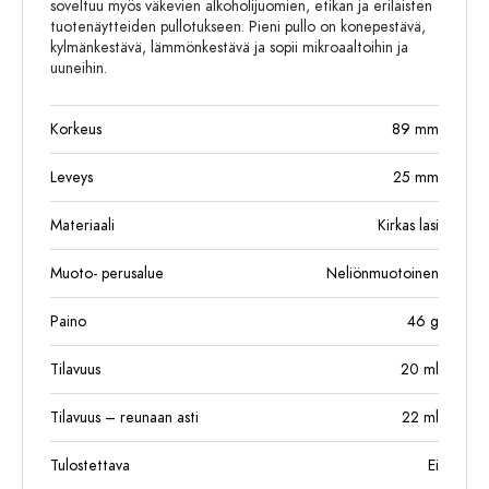
soveltuu myös väkevien alkoholijuomien, etikan ja erilaisten
tuotenäytteiden pullotukseen. Pieni pullo on konepestävä,
kylmänkestävä, lämmönkestävä ja sopii mikroaaltoihin ja
uuneihin.
Korkeus
89
mm
Leveys
25
mm
Materiaali
Kirkas lasi
Muoto- perusalue
Neliönmuotoinen
Paino
46
g
Tilavuus
20
ml
Tilavuus – reunaan asti
22
ml
Tulostettava
Ei