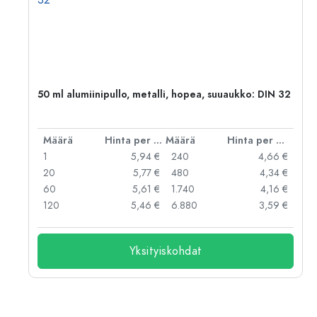
,
50 ml alumiinipullo, metalli, hopea, suuaukko: DIN 32
er kpl
Määrä
Hinta per kpl
Määrä
Hinta per kpl
 €
1
5,94 €
240
4,66 €
 €
20
5,77 €
480
4,34 €
 €
60
5,61 €
1.740
4,16 €
 €
120
5,46 €
6.880
3,59 €
Yksityiskohdat