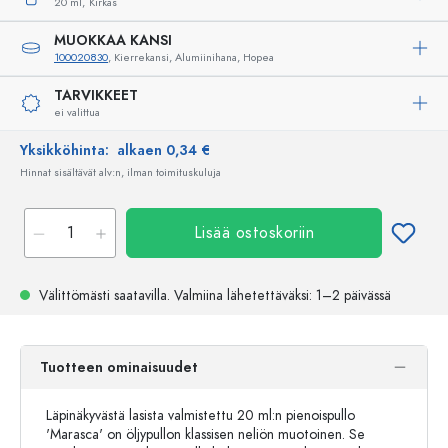
20 ml,
Kirkas
MUOKKAA KANSI
100020830
, Kierrekansi, Alumiinihana, Hopea
TARVIKKEET
ei valittua
Yksikköhinta:
alkaen 0,34 €
Hinnat sisältävät alv:n, ilman toimituskuluja
Lisää ostoskoriin
Välittömästi saatavilla.
Valmiina lähetettäväksi
: 1–2 päivässä
Tuotteen ominaisuudet
Läpinäkyvästä lasista valmistettu 20 ml:n pienoispullo
'Marasca' on öljypullon klassisen neliön muotoinen. Se