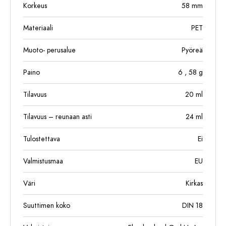
Korkeus
58
mm
Materiaali
PET
Muoto- perusalue
Pyöreä
Paino
6
, 58
g
Tilavuus
20
ml
Tilavuus – reunaan asti
24
ml
Tulostettava
Ei
Valmistusmaa
EU
Väri
Kirkas
Suuttimen koko
DIN 18