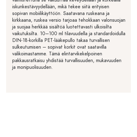
valmistettuna se vakuuttaa keveydellään ja korkealla
iskunkestävyydellään, mikä tekee siitä erityisen
sopivan mobiilikäyttöön. Saatavana ruskeana ja
kirkkaana, ruskea versio tarjoaa tehokkaan valonsuojan
ja suojaa herkkää sisältöä luotettavasti ulkoisilta
vaikutuksilta. 10–100 ml tilavuudella ja standardoidulla
DIN-18-korkilla PET-lääkepullo takaa turvallisen
sulkeutumisen – sopivat korkit ovat saatavilla
valikoimastamme. Tämä elintarvikekelpoinen
pakkausratkaisu yhdistää turvallisuuden, mukavuuden
ja monipuolisuuden.