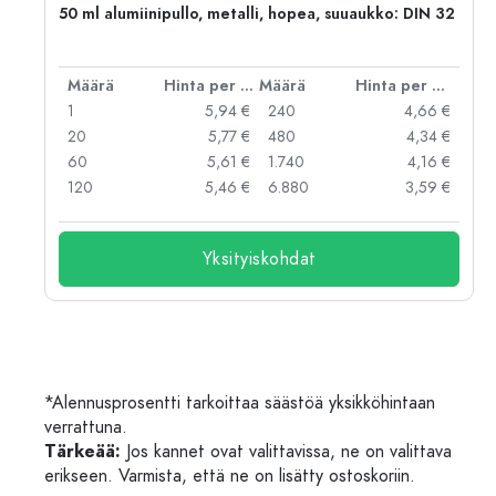
50 ml alumiinipullo, metalli, hopea, suuaukko: DIN 32
er kpl
Määrä
Hinta per kpl
Määrä
Hinta per kpl
 €
1
5,94 €
240
4,66 €
 €
20
5,77 €
480
4,34 €
 €
60
5,61 €
1.740
4,16 €
 €
120
5,46 €
6.880
3,59 €
Yksityiskohdat
*Alennusprosentti tarkoittaa säästöä yksikköhintaan
verrattuna.
Tärkeää:
Jos kannet ovat valittavissa, ne on valittava
erikseen. Varmista, että ne on lisätty ostoskoriin.