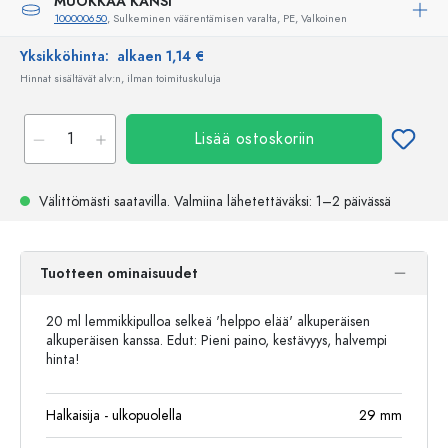
MUOKKAA KANSI
100000650
, Sulkeminen väärentämisen varalta, PE, Valkoinen
Yksikköhinta:
alkaen 1,14 €
Hinnat sisältävät alv:n, ilman toimituskuluja
Lisää ostoskoriin
Välittömästi saatavilla.
Valmiina lähetettäväksi
: 1–2 päivässä
Tuotteen ominaisuudet
20 ml lemmikkipulloa selkeä 'helppo elää' alkuperäisen
alkuperäisen kanssa. Edut: Pieni paino, kestävyys, halvempi
hinta!
Halkaisija - ulkopuolella
29
mm