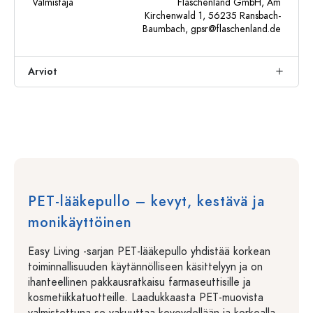
Valmistaja
Flaschenland GmbH, Am
Kirchenwald 1, 56235 Ransbach-
Baumbach,
gpsr@flaschenland.de
Arviot
PET-lääkepullo – kevyt, kestävä ja
monikäyttöinen
Easy Living -sarjan PET-lääkepullo yhdistää korkean
toiminnallisuuden käytännölliseen käsittelyyn ja on
ihanteellinen pakkausratkaisu farmaseuttisille ja
kosmetiikkatuotteille. Laadukkaasta PET-muovista