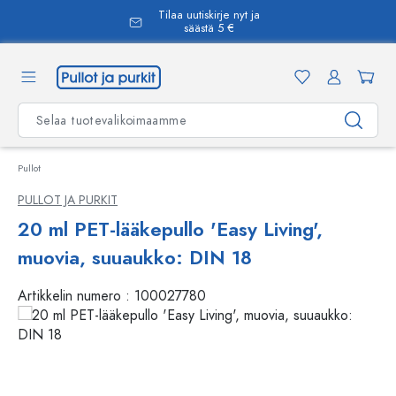
Tilaa uutiskirje nyt ja
äsisältöön
säästä 5 €
Pullot
PULLOT JA PURKIT
20 ml PET-lääkepullo 'Easy Living',
muovia, suuaukko: DIN 18
Artikkelin numero :
100027780