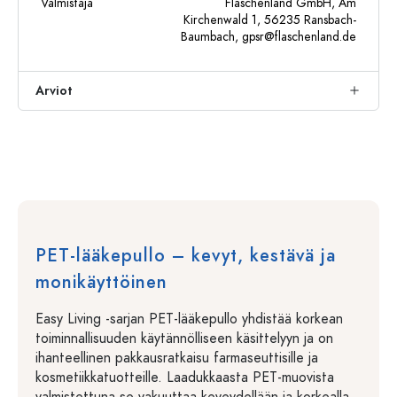
Valmistaja
Flaschenland GmbH, Am
Kirchenwald 1, 56235 Ransbach-
Baumbach,
gpsr@flaschenland.de
Arviot
PET-lääkepullo – kevyt, kestävä ja
monikäyttöinen
Easy Living -sarjan PET-lääkepullo yhdistää korkean
toiminnallisuuden käytännölliseen käsittelyyn ja on
ihanteellinen pakkausratkaisu farmaseuttisille ja
kosmetiikkatuotteille. Laadukkaasta PET-muovista