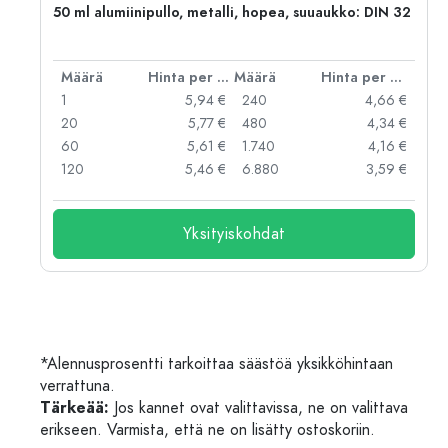
50 ml alumiinipullo, metalli, hopea, suuaukko: DIN 32
er kpl
Määrä
Hinta per kpl
Määrä
Hinta per kpl
 €
1
5,94 €
240
4,66 €
 €
20
5,77 €
480
4,34 €
 €
60
5,61 €
1.740
4,16 €
 €
120
5,46 €
6.880
3,59 €
Yksityiskohdat
*Alennusprosentti tarkoittaa säästöä yksikköhintaan
verrattuna.
Tärkeää:
Jos kannet ovat valittavissa, ne on valittava
erikseen. Varmista, että ne on lisätty ostoskoriin.