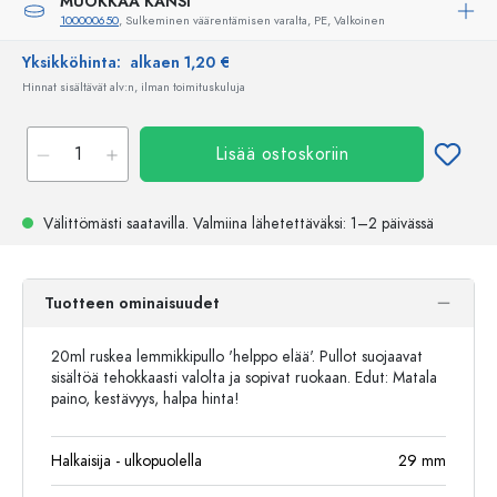
MUOKKAA KANSI
100000650
, Sulkeminen väärentämisen varalta, PE, Valkoinen
Yksikköhinta:
alkaen 1,20 €
Hinnat sisältävät alv:n, ilman toimituskuluja
Lisää ostoskoriin
Välittömästi saatavilla.
Valmiina lähetettäväksi
: 1–2 päivässä
Tuotteen ominaisuudet
20ml ruskea lemmikkipullo 'helppo elää'. Pullot suojaavat
sisältöä tehokkaasti valolta ja sopivat ruokaan. Edut: Matala
paino, kestävyys, halpa hinta!
Halkaisija - ulkopuolella
29
mm