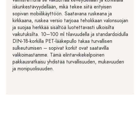
valmistettuna se vakuuttaa keveydellään ja korkealla
iskunkestävyydellään, mikä tekee siitä erityisen
sopivan mobiilikäyttöön. Saatavana ruskeana ja
kirkkaana, ruskea versio tarjoaa tehokkaan valonsuojan
ja suojaa herkkää sisältöä luotettavasti ulkoisilta
vaikutuksilta. 10–100 ml tilavuudella ja standardoidulla
DIN-18-korkilla PET-lääkepullo takaa turvallisen
sulkeutumisen – sopivat korkit ovat saatavilla
valikoimastamme. Tämä elintarvikekelpoinen
pakkausratkaisu yhdistää turvallisuuden, mukavuuden
ja monipuolisuuden.