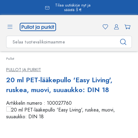
Tilaa uutiskirje nyt ja
äsisältöön
säästä 5 €
Pullot
PULLOT JA PURKIT
20 ml PET-lääkepullo 'Easy Living',
ruskea, muovi, suuaukko: DIN 18
Artikkelin numero :
100027760