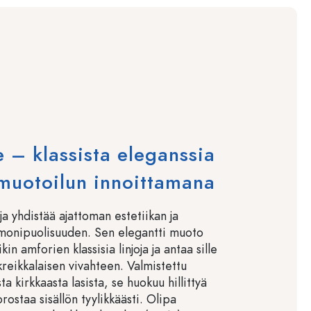
– klassista eleganssia
 muotoilun innoittamana
a yhdistää ajattoman estetiikan ja
 monipuolisuuden. Sen elegantti muoto
kin amforien klassisia linjoja ja antaa sille
kreikkalaisen vivahteen. Valmistettu
ta kirkkaasta lasista, se huokuu hillittyä
orostaa sisällön tyylikkäästi. Olipa