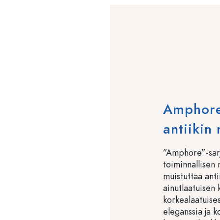
Amphore 
antiikin
”Amphore”-sarj
toiminnallisen
muistuttaa antii
ainutlaatuisen 
korkealaatuises
eleganssia ja k