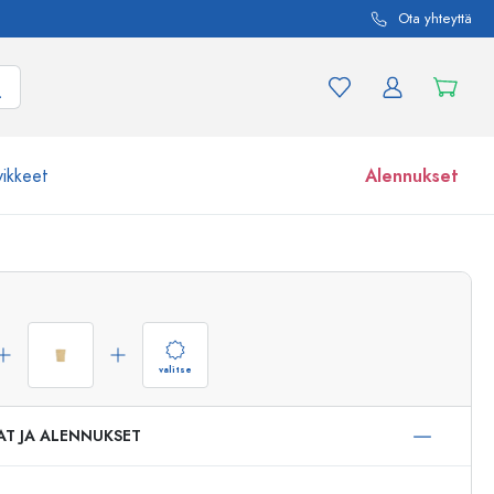
Ota yhteyttä
vikkeet
Alennukset
etta ja tuotevariaatiota
Lasipurkit
Tutustu nyt
Osta nyt
valitse
AT JA ALENNUKSET