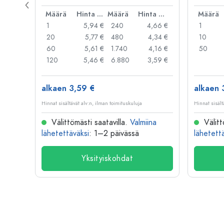
rautalan
Hinta per kpl
Määrä
Hinta per kpl
Määrä
Hinta per kpl
Määrä
,99 €
1
5,94 €
240
4,66 €
1
,95 €
20
5,77 €
480
4,34 €
10
,91 €
60
5,61 €
1.740
4,16 €
50
,79 €
120
5,46 €
6.880
3,59 €
alkaen 3,59 €
alkaen 
Hinnat sisältävät alv:n, ilman toimituskuluja
Hinnat sisält
na
Välittömästi saatavilla.
Valmiina
Välitt
lähetettäväksi
: 1–2 päivässä
lähetett
Yksityiskohdat