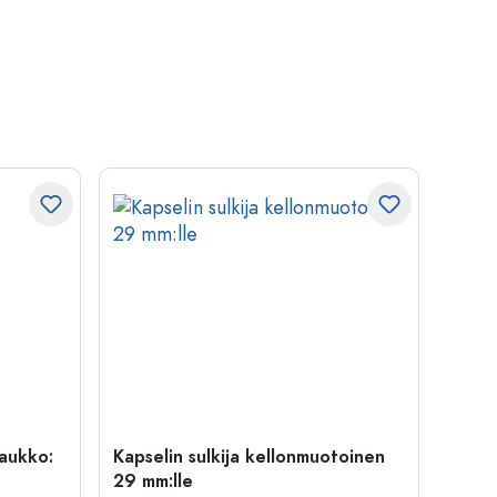
uaukko:
Kapselin sulkija kellonmuotoinen
500 m
29 mm:lle
Carré