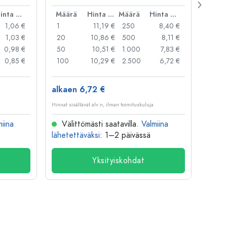
suua
Hinta per kpl
Määrä
Hinta per kpl
Määrä
Hinta per kpl
Mää
1,06 €
1
11,19 €
250
8,40 €
1
1,03 €
20
10,86 €
500
8,11 €
24
0,98 €
50
10,51 €
1.000
7,83 €
72
0,85 €
100
10,29 €
2.500
6,72 €
120
alkaen 6,72 €
alkae
Hinnat sisältävät alv:n, ilman toimituskuluja
Hinnat si
miina
Välittömästi saatavilla.
Valmiina
Väl
lähetettäväksi
: 1–2 päivässä
lähete
Yksityiskohdat