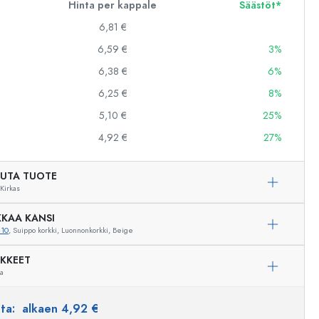
Hinta per kappale
Säästöt*
6,81 €
6,59 €
3%
6,38 €
6%
6,25 €
8%
5,10 €
25%
4,92 €
27%
UTA TUOTE
Kirkas
KAA KANSI
810
, Suippo korkki, Luonnonkorkki, Beige
IKKEET
ua
Esimerkillinen edustus
nta:
alkaen 4,92 €