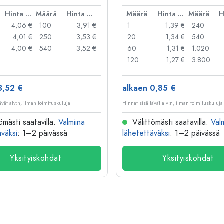
kakannellinen suljin
Hinta per kpl
Määrä
Hinta per kpl
Määrä
Hinta per kpl
Määrä
4,06 €
100
3,91 €
1
1,39 €
240
4,01 €
250
3,53 €
20
1,34 €
540
4,00 €
540
3,52 €
60
1,31 €
1.020
120
1,27 €
3.800
3,52 €
alkaen 0,85 €
ävät alv:n, ilman toimituskuluja
Hinnat sisältävät alv:n, ilman toimituskuluja
ömästi saatavilla.
Valmiina
Välittömästi saatavilla.
Val
äväksi
: 1–2 päivässä
lähetettäväksi
: 1–2 päivässä
Yksityiskohdat
Yksityiskohdat