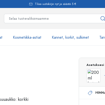
Tilaa uutiskirje nyt ja säästä 5 €
at
Kosmetiikka-astiat
Kannet, korkit, sulkimet
Tar
Yli 2500 tuot
Asetuksesi
Estal-Lasipullot
HINN
Pumppupullot
Airless-pumppupullot
Spraypullot
Roll-on-pullot