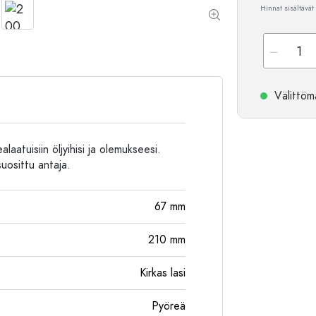
Hinnat sisältävät
Alumiinipullot
Välittömä
aatuisiin öljyihisi ja olemukseesi.
suosittu antaja.
67
mm
210
mm
Kirkas lasi
Pyöreä