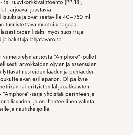
- tai ruuvikorkkivaihtoehto (PP 18),
ot tarjoavat joustavia
lisuuksia ja ovat saatavilla 40–750 ml
an tunnistettava muotoilu tarjoaa
lasiastioiden lisäksi myös suosittuja
 ja haluttuja lahjatavaroita.
n viimeistelyn ansiosta ”Amphore”-pullot
ellisesti arvokkaiden öljyjen ja essenssien
äilyttävät nesteiden laadun ja puhtauden
houkuttelevan esillepanon. Olipa kyse
etiikan tai erityisten lahjapakkausten
– ”Amphore”-sarja yhdistää perinteen ja
nallisuuden, ja on ihanteellinen valinta
lle ja nautiskelijoille.