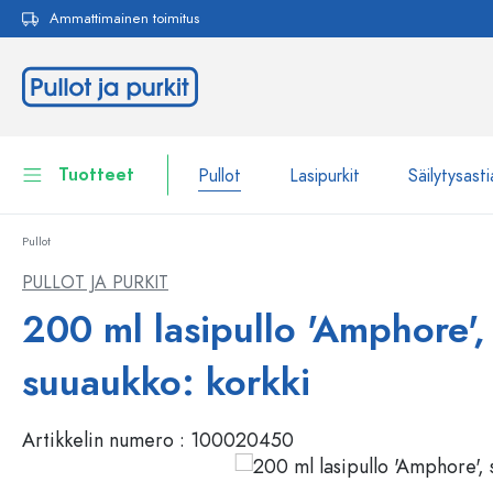
Ammattimainen toimitus
akuun
Siirry päänavigointiin
Tuotteet
Pullot
Lasipurkit
Säilytysasti
Pullot
Pullot
Näytä kaikki Pullot
PULLOT JA PURKIT
Lasipurkit
200 ml lasipullo 'Amphore',
Pullot tuotemerkin mukaan
WECK-Lasipullot
Säilytysastiat
suuaukko: korkki
Astiat
Pullot toiminnon mukaan
Artikkelin numero :
100020450
Pipettipullot
Kosmetiikka-astiat
Patenttikorkkipullot