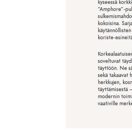
kyseessä korkki
”Amphore”-pull
sulkemismahdol
kokoisina. Sarj
käytännöllisten 
koriste-esineitä
Korkealaatuise
soveltuvat täyd
täyttöön. Ne s
sekä takaavat 
herkkujen, kosm
täyttämisestä 
modernin toimin
vaativille merkei