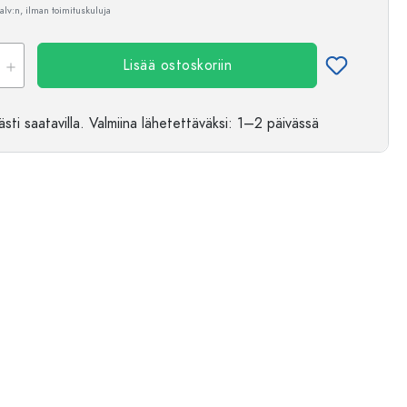
 alv:n, ilman toimituskuluja
Lisää ostoskoriin
sti saatavilla.
Valmiina lähetettäväksi
: 1–2 päivässä