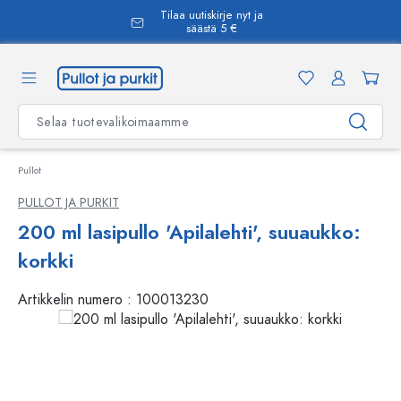
Tilaa uutiskirje nyt ja
äsisältöön
säästä 5 €
Pullot
PULLOT JA PURKIT
200 ml lasipullo 'Apilalehti', suuaukko:
korkki
Artikkelin numero :
100013230