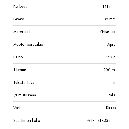
Korkeus
141
mm
Leveys
35
mm
Materiaali
Kirkas lasi
Muoto- perusalue
Apila
Paino
349
g
Tilavuus
200
ml
Tulostettava
Ei
Valmistusmaa
Italia
Väri
Kirkas
Suuttimen koko
⌀ 17–21×33 mm