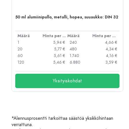
50 ml alumiinipullo, metalli, hopea, suuaukko: DIN 32
er kpl
Määrä
Hinta per kpl
Määrä
Hinta per kpl
 €
1
5,94 €
240
4,66 €
 €
20
5,77 €
480
4,34 €
 €
60
5,61 €
1.740
4,16 €
 €
120
5,46 €
6.880
3,59 €
Yksityiskohdat
*Alennusprosentti tarkoittaa säästöä yksikköhintaan
verrattuna.