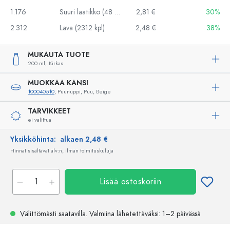
1.176
Suuri laatikko (48 kpl)
2,81 €
30%
2.312
Lava (2312 kpl)
2,48 €
38%
MUKAUTA TUOTE
200 ml,
Kirkas
MUOKKAA KANSI
100040510
, Puunuppi, Puu, Beige
TARVIKKEET
ei valittua
Yksikköhinta:
alkaen 2,48 €
Hinnat sisältävät alv:n, ilman toimituskuluja
Lisää ostoskoriin
Välittömästi saatavilla.
Valmiina lähetettäväksi
: 1–2 päivässä