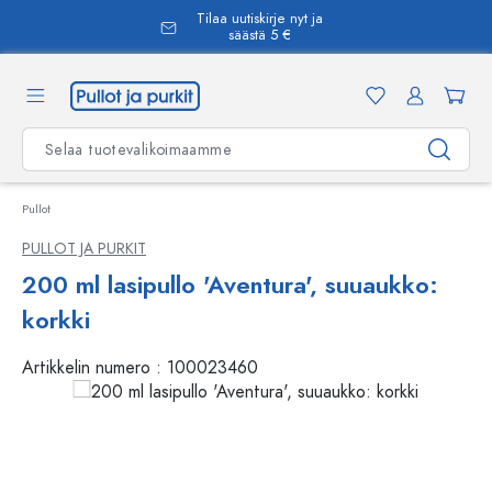
Tilaa uutiskirje nyt ja
äsisältöön
säästä 5 €
Pullot
PULLOT JA PURKIT
200 ml lasipullo 'Aventura', suuaukko:
korkki
Artikkelin numero :
100023460