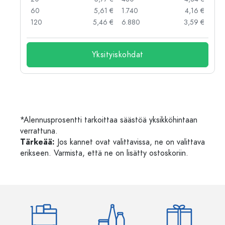
 €
60
5,61 €
1.740
4,16 €
 €
120
5,46 €
6.880
3,59 €
Yksityiskohdat
*Alennusprosentti tarkoittaa säästöä yksikköhintaan
verrattuna.
Tärkeää:
Jos kannet ovat valittavissa, ne on valittava
erikseen. Varmista, että ne on lisätty ostoskoriin.