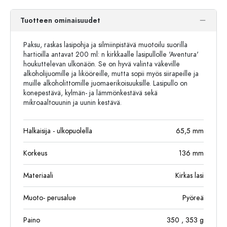
Tuotteen ominaisuudet
Paksu, raskas lasipohja ja silmiinpistävä muotoilu suorilla
hartioilla antavat 200 ml: n kirkkaalle lasipullolle 'Aventura'
houkuttelevan ulkonäön. Se on hyvä valinta väkeville
alkoholijuomille ja likööreille, mutta sopii myös siirapeille ja
muille alkoholittomille juomaerikoisuuksille. Lasipullo on
konepestävä, kylmän- ja lämmönkestävä sekä
mikroaaltouunin ja uunin kestävä.
Halkaisija - ulkopuolella
65,5
mm
Korkeus
136
mm
Materiaali
Kirkas lasi
Muoto- perusalue
Pyöreä
Paino
350
, 353
g