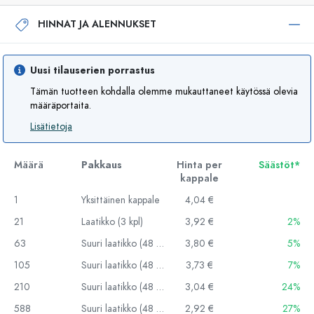
HINNAT JA ALENNUKSET
Uusi tilauserien porrastus
Tämän tuotteen kohdalla olemme mukauttaneet käytössä olevia
määräportaita.
Lisätietoja
Määrä
Pakkaus
Hinta per
Säästöt*
kappale
1
Yksittäinen kappale
4,04 €
21
Laatikko (3 kpl)
3,92 €
2%
63
Suuri laatikko (48 kpl)
3,80 €
5%
105
Suuri laatikko (48 kpl)
3,73 €
7%
210
Suuri laatikko (48 kpl)
3,04 €
24%
588
Suuri laatikko (48 kpl)
2,92 €
27%