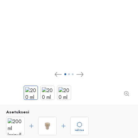
Asetuksesi
valitse