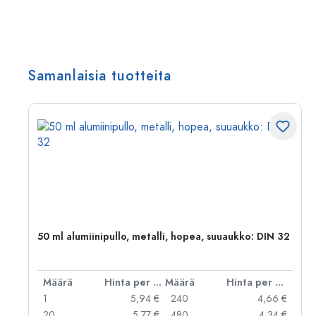
Samanlaisia tuotteita
50 ml alumiinipullo, metalli, hopea, suuaukko: DIN 32
er kpl
Määrä
Hinta per kpl
Määrä
Hinta per kpl
 €
1
5,94 €
240
4,66 €
 €
20
5,77 €
480
4,34 €