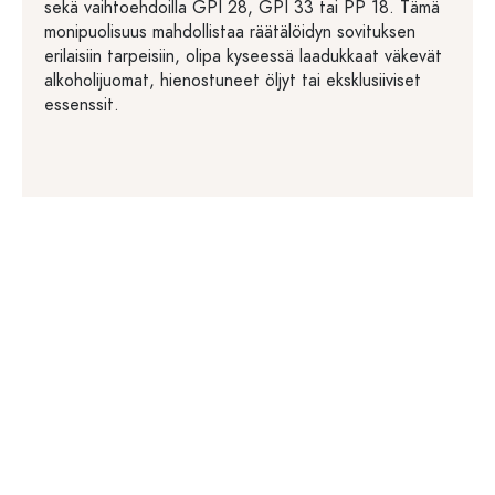
sekä vaihtoehdoilla GPI 28, GPI 33 tai PP 18. Tämä
monipuolisuus mahdollistaa räätälöidyn sovituksen
erilaisiin tarpeisiin, olipa kyseessä laadukkaat väkevät
alkoholijuomat, hienostuneet öljyt tai eksklusiiviset
essenssit.