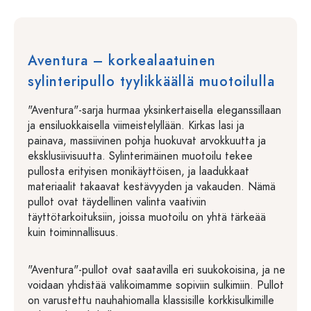
Aventura – korkealaatuinen
sylinteripullo tyylikkäällä muotoilulla
"Aventura"-sarja hurmaa yksinkertaisella eleganssillaan
ja ensiluokkaisella viimeistelyllään. Kirkas lasi ja
painava, massiivinen pohja huokuvat arvokkuutta ja
eksklusiivisuutta. Sylinterimäinen muotoilu tekee
pullosta erityisen monikäyttöisen, ja laadukkaat
materiaalit takaavat kestävyyden ja vakauden. Nämä
pullot ovat täydellinen valinta vaativiin
täyttötarkoituksiin, joissa muotoilu on yhtä tärkeää
kuin toiminnallisuus.
"Aventura"-pullot ovat saatavilla eri suukokoisina, ja ne
voidaan yhdistää valikoimamme sopiviin sulkimiin. Pullot
on varustettu nauhahiomalla klassisille korkkisulkimille