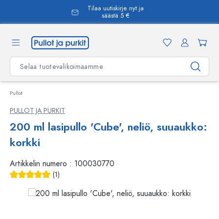
Tilaa uutiskirje nyt ja
äsisältöön
säästä 5 €
Pullot
PULLOT JA PURKIT
200 ml lasipullo 'Cube', neliö, suuaukko:
korkki
Artikkelin numero :
100030770
(1)
Keskimääräinen arvosana 5 5 tähdestä