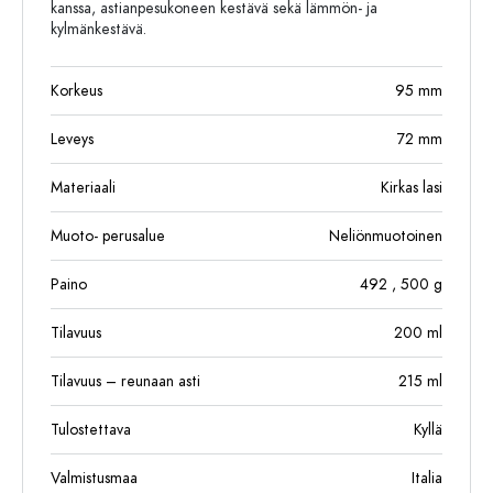
kanssa, astianpesukoneen kestävä sekä lämmön- ja
kylmänkestävä.
Korkeus
95
mm
Leveys
72
mm
Materiaali
Kirkas lasi
Muoto- perusalue
Neliönmuotoinen
Paino
492
, 500
g
Tilavuus
200
ml
Tilavuus – reunaan asti
215
ml
Tulostettava
Kyllä
Valmistusmaa
Italia