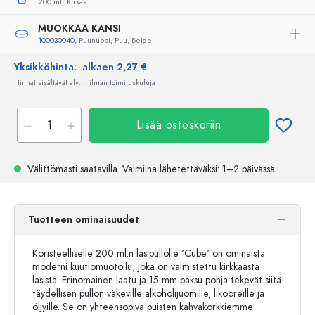
200 ml,
Kirkas
MUOKKAA KANSI
100030040
, Puunuppi, Puu, Beige
Yksikköhinta:
alkaen 2,27 €
Hinnat sisältävät alv:n, ilman toimituskuluja
Lisää ostoskoriin
Välittömästi saatavilla.
Valmiina lähetettäväksi
: 1–2 päivässä
Tuotteen ominaisuudet
Koristeelliselle 200 ml:n lasipullolle 'Cube' on ominaista
moderni kuutiomuotoilu, joka on valmistettu kirkkaasta
lasista. Erinomainen laatu ja 15 mm paksu pohja tekevät siitä
täydellisen pullon väkeville alkoholijuomille, likööreille ja
öljyille. Se on yhteensopiva puisten kahvakorkkiemme