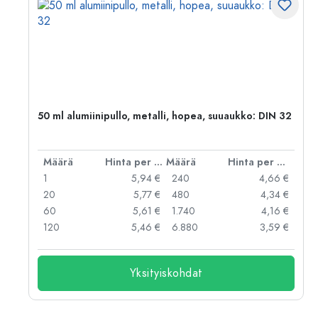
50 ml alumiinipullo, metalli, hopea, suuaukko: DIN 32
er kpl
Määrä
Hinta per kpl
Määrä
Hinta per kpl
 €
1
5,94 €
240
4,66 €
 €
20
5,77 €
480
4,34 €
 €
60
5,61 €
1.740
4,16 €
 €
120
5,46 €
6.880
3,59 €
Yksityiskohdat