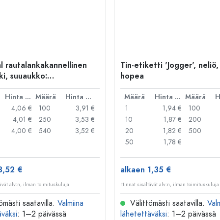
l rautalankakannellinen
Tin-etiketti 'Jogger', neliö,
ki, suuaukko:
hopea
kakannellinen suljin
Hinta per kpl
Määrä
Hinta per kpl
Määrä
Hinta per kpl
Määrä
4,06 €
100
3,91 €
1
1,94 €
100
4,01 €
250
3,53 €
10
1,87 €
200
4,00 €
540
3,52 €
20
1,82 €
500
50
1,78 €
3,52 €
alkaen 1,35 €
ävät alv:n, ilman toimituskuluja
Hinnat sisältävät alv:n, ilman toimituskuluja
ömästi saatavilla.
Valmiina
Välittömästi saatavilla.
Val
äväksi
: 1–2 päivässä
lähetettäväksi
: 1–2 päivässä