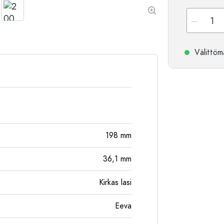
Alumiinipullot
Välittömä
198
mm
36,1
mm
Kirkas lasi
Eeva