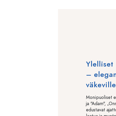
Ylelliset
– elegan
väkeville
Monipuoliset e
ja "Adam", „On
edustavat ajatt
laatua ja muoto