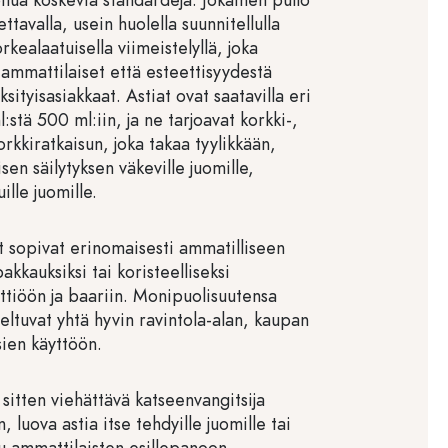
ttavalla, usein huolella suunnitellulla
rkealaatuisella viimeistelyllä, joka
 ammattilaiset että esteettisyydestä
sityisasiakkaat. Astiat ovat saatavilla eri
:stä 500 ml:iin, ja ne tarjoavat korkki-,
korkkiratkaisun, joka takaa tyylikkään,
llisen säilytyksen väkeville juomille,
uille juomille.
t sopivat erinomaisesti ammatilliseen
akkauksiksi tai koristeelliseksi
ttiöön ja baariin. Monipuolisuutensa
eltuvat yhtä hyvin ravintola-alan, kaupan
sien käyttöön.
sitten viehättävä katseenvangitsija
in, luova astia itse tehdyille juomille tai
su ammattilaisten esillepanoon –