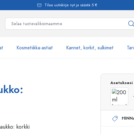
Tilaa uutiskirje nyt ja säästä 5 €
at
Kosmetiikka-astiat
Kannet, korkit, sulkimet
Tar
Yli 2500 tuot
Asetuksesi
aukko:
Estal-Lasipullot
HINN
Pumppupullot
Airless-pumppupullot
Spraypullot
Roll-on-pullot