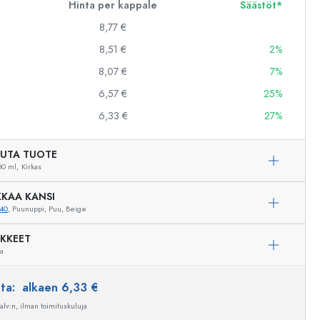
Hinta per kappale
Säästöt*
8,77 €
8,51 €
2%
8,07 €
7%
6,57 €
25%
6,33 €
27%
UTA TUOTE
0 ml,
Kirkas
KAA KANSI
40
, Puunuppi, Puu, Beige
IKKEET
ua
Esimerkillinen edustus
nta:
alkaen 6,33 €
 alv:n, ilman toimituskuluja