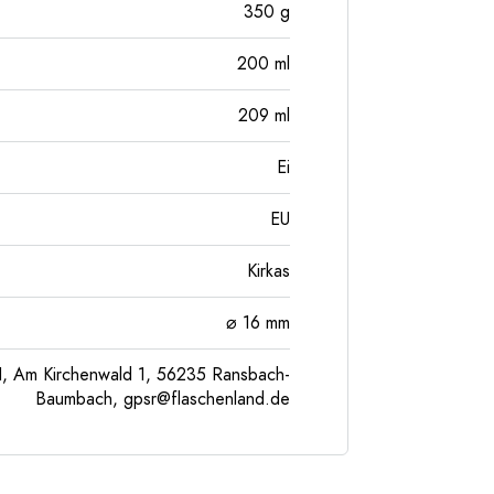
350
g
200
ml
209
ml
Ei
EU
Kirkas
⌀ 16 mm
, Am Kirchenwald 1, 56235 Ransbach-
Baumbach,
gpsr@flaschenland.de