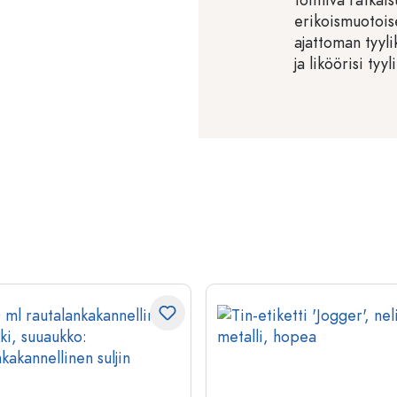
erikoismuotoise
ajattoman tyyli
ja liköörisi tyyl