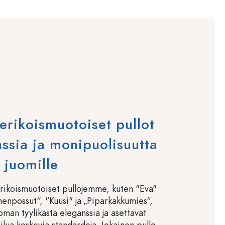
 erikoismuotoiset pullot
ssia ja monipuolisuutta
 juomille
rikoismuotoiset pullojemme, kuten "Eva"
nenpossut“, "Kuusi" ja „Piparkakkumies“,
oman tyylikästä eleganssia ja asettavat
ilua koskevia standardeja. Jokainen pullo