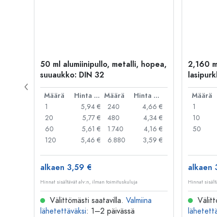
kulta
50 ml alumiinipullo, metalli, hopea,
2,160 m
suuaukko: DIN 32
lasipurk
rautalan
Hinta per kpl
Määrä
Hinta per kpl
Määrä
Hinta per kpl
Määrä
,06 €
1
5,94 €
240
4,66 €
1
,05 €
20
5,77 €
480
4,34 €
10
,04 €
60
5,61 €
1.740
4,16 €
50
,03 €
120
5,46 €
6.880
3,59 €
alkaen 3,59 €
alkaen 
Hinnat sisältävät alv:n, ilman toimituskuluja
Hinnat sisält
na
Välittömästi saatavilla.
Valmiina
Välitt
lähetettäväksi
: 1–2 päivässä
lähetett