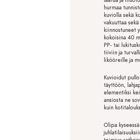
hurmaa tunniste
kuviolla sekä ko
vakuuttaa sekä
kiinnostuneet yk
kokoisina 40 ml
PP- tai lukitus
tiiviin ja turva
likööreille ja m
Kuvioidut pullo
täyttöön, lahjap
elementiksi kei
ansiosta ne sov
kuin kotitalouk
Olipa kyseessä 
juhlatilaisuuksi
toimiva ratkai