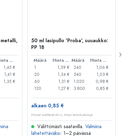
 metalli,
50 ml lasipullo 'Proba', suuaukko:
Kapse
PP 18
29 mm
Hinta per kpl
Määrä
Hinta per kpl
Määrä
Hinta per kpl
Mää
1,45 €
1
1,39 €
240
1,06 €
1
1,41 €
20
1,34 €
540
1,03 €
20
1,35 €
60
1,31 €
1.020
0,98 €
50
120
1,27 €
3.800
0,85 €
100
alkaen 0,85 €
alkae
Hinnat sisältävät alv:n, ilman toimituskuluja
Hinnat si
miina
Välittömästi saatavilla.
Valmiina
Väl
lähetettäväksi
: 1–2 päivässä
lähete