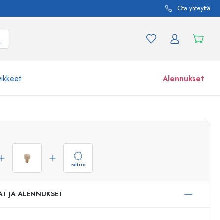
Ota yhteyttä
vikkeet
Alennukset
etta ja tuotevariaatiota
Lasipurkit
Tutustu nyt
Osta nyt
valitse
AT JA ALENNUKSET