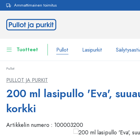
Ammattimainen toimitus
akuun
Siirry päänavigointiin
Tuotteet
Pullot
Lasipurkit
Säilytysasti
Pullot
Pullot
Näytä kaikki Pullot
PULLOT JA PURKIT
Lasipurkit
200 ml lasipullo 'Eva', suu
Pullot tuotemerkin mukaan
WECK-Lasipullot
Säilytysastiat
korkki
Astiat
Pullot toiminnon mukaan
Artikkelin numero :
100003200
Pipettipullot
Kosmetiikka-astiat
Patenttikorkkipullot