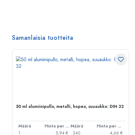
Samanlaisia tuotteita
50 ml alumiinipullo, metalli, hopea, suuaukko: DIN 32
er kpl
Määrä
Hinta per kpl
Määrä
Hinta per kpl
 €
1
5,94 €
240
4,66 €