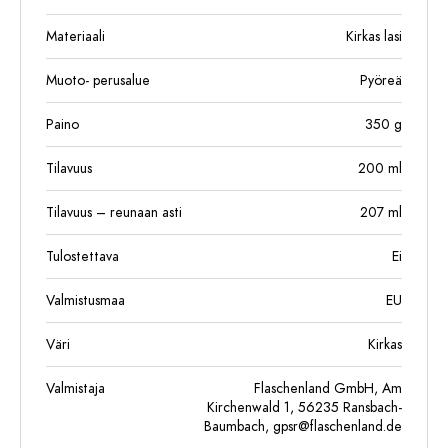
Materiaali
Kirkas lasi
Muoto- perusalue
Pyöreä
Paino
350
g
Tilavuus
200
ml
Tilavuus – reunaan asti
207
ml
Tulostettava
Ei
Valmistusmaa
EU
Väri
Kirkas
Valmistaja
Flaschenland GmbH, Am
Kirchenwald 1, 56235 Ransbach-
Baumbach,
gpsr@flaschenland.de