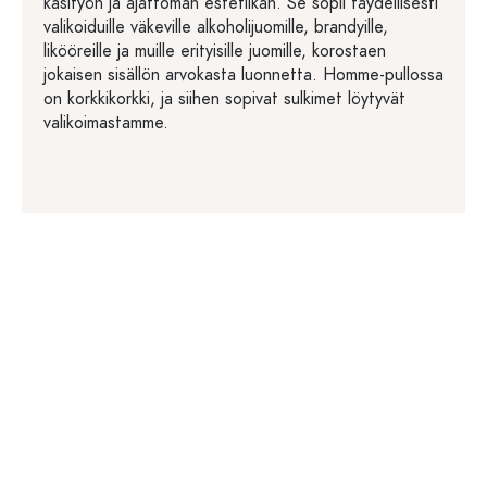
käsityön ja ajattoman estetiikan. Se sopii täydellisesti
valikoiduille väkeville alkoholijuomille, brandyille,
likööreille ja muille erityisille juomille, korostaen
jokaisen sisällön arvokasta luonnetta. Homme-pullossa
on korkkikorkki, ja siihen sopivat sulkimet löytyvät
valikoimastamme.