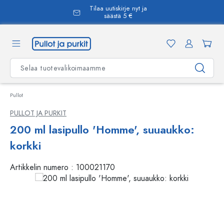
Tilaa uutiskirje nyt ja
äsisältöön
säästä 5 €
Pullot
PULLOT JA PURKIT
200 ml lasipullo 'Homme', suuaukko:
korkki
Artikkelin numero :
100021170