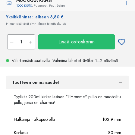
MUOKKAA KANSI
100040510
, Puunuppi, Puu, Beige
Yksikköhinta:
alkaen 3,80 €
Hinnat sisältävät alv:n, ilman toimituskuluja
Lisää ostoskoriin
Välittömästi saatavilla.
Valmiina lähetettäväksi
: 1–2 päivässä
Tuotteen ominaisuudet
Tyylikäs 200ml kirkas lasinen "L'Homme" pullo on muotoiltu
pullo, jossa on charmia!
Halkaisija - ulkopuolella
102,9
mm
Korkeus
80
mm