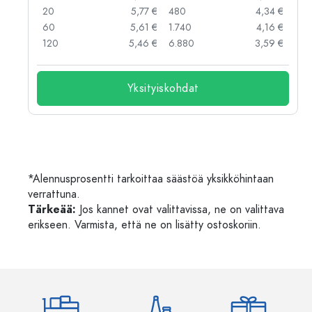
 €
20
5,77 €
480
4,34 €
 €
60
5,61 €
1.740
4,16 €
120
5,46 €
6.880
3,59 €
Yksityiskohdat
*Alennusprosentti tarkoittaa säästöä yksikköhintaan
verrattuna.
Tärkeää:
Jos kannet ovat valittavissa, ne on valittava
erikseen. Varmista, että ne on lisätty ostoskoriin.