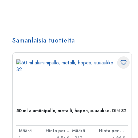
Samanlaisia tuotteita
50 ml alumiinipullo, metalli, hopea, suuaukko: DIN 32
er kpl
Määrä
Hinta per kpl
Määrä
Hinta per kpl
 €
1
5,94 €
240
4,66 €