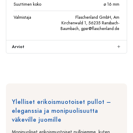
Suuttimen koko
⌀ 16 mm
Valmistaja
Flaschenland GmbH, Am
Kirchenwald 1, 56235 Ransbach-
Baumbach,
gpsr@flaschenland.de
Arviot
Ylelliset erikoismuotoiset pullot –
eleganssia ja monipuolisuutta
väkeville juomille
Monipuoliset erikoismuotoiset pullojemme, kuten