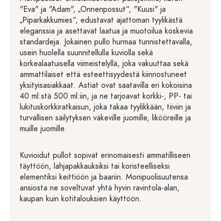
"Eva" ja "Adam", „Onnenpossut“, "Kuusi" ja
„Piparkakkumies“, edustavat ajattoman tyylikästä
eleganssia ja asettavat laatua ja muotoilua koskevia
standardeja. Jokainen pullo hurmaa tunnistettavalla,
usein huolella suunnitellulla kuviolla sekä
korkealaatuisella viimeistelyllä, joka vakuuttaa sekä
ammattilaiset että esteettisyydestä kiinnostuneet
yksityisasiakkaat. Astiat ovat saatavilla eri kokoisina
40 ml:stä 500 ml:iin, ja ne tarjoavat korkki-, PP- tai
lukituskorkkiratkaisun, joka takaa tyylikkään, tiiviin ja
turvallisen säilytyksen väkeville juomille, likööreille ja
muille juomille.
Kuvioidut pullot sopivat erinomaisesti ammatilliseen
täyttöön, lahjapakkauksiksi tai koristeelliseksi
elementiksi keittiöön ja baariin. Monipuolisuutensa
ansiosta ne soveltuvat yhtä hyvin ravintola-alan,
kaupan kuin kotitalouksien käyttöön.