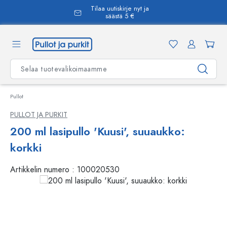
Tilaa uutiskirje nyt ja
äsisältöön
säästä 5 €
Pullot
PULLOT JA PURKIT
200 ml lasipullo 'Kuusi', suuaukko:
korkki
Artikkelin numero :
100020530