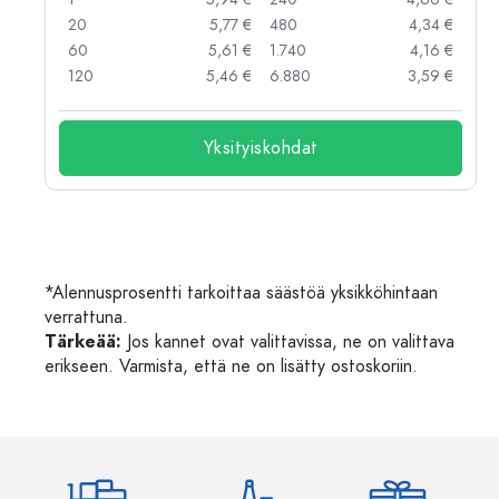
 €
20
5,77 €
480
4,34 €
 €
60
5,61 €
1.740
4,16 €
 €
120
5,46 €
6.880
3,59 €
Yksityiskohdat
*Alennusprosentti tarkoittaa säästöä yksikköhintaan
verrattuna.
Tärkeää:
Jos kannet ovat valittavissa, ne on valittava
erikseen. Varmista, että ne on lisätty ostoskoriin.