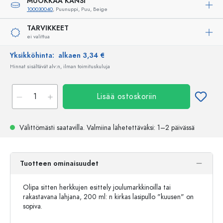
MUOKKAA KANSI
100030040
, Puunuppi, Puu, Beige
TARVIKKEET
ei valittua
Yksikköhinta:
alkaen 3,34 €
Hinnat sisältävät alv:n, ilman toimituskuluja
Lisää ostoskoriin
Välittömästi saatavilla.
Valmiina lähetettäväksi
: 1–2 päivässä
Tuotteen ominaisuudet
Olipa sitten herkkujen esittely joulumarkkinoilla tai
rakastavana lahjana, 200 ml: n kirkas lasipullo "kuusen" on
sopiva.