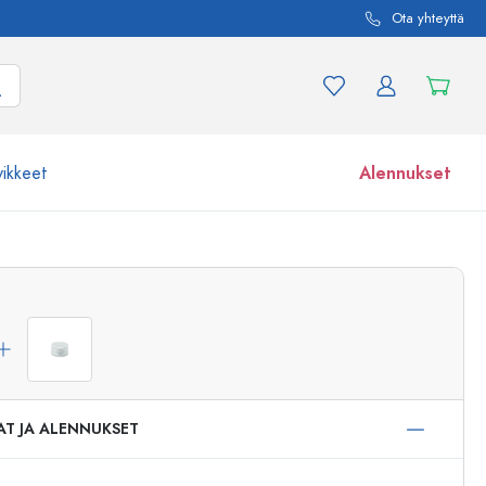
Ota yhteyttä
vikkeet
Alennukset
etta ja tuotevariaatiota
Lasipurkit
Tutustu nyt
Osta nyt
AT JA ALENNUKSET