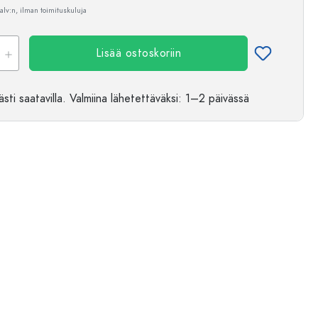
 alv:n, ilman toimituskuluja
Lisää ostoskoriin
sti saatavilla.
Valmiina lähetettäväksi
: 1–2 päivässä