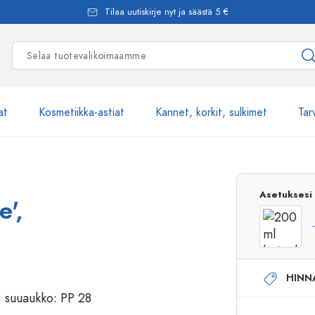
Tilaa uutiskirje nyt ja säästä 5 €
at
Kosmetiikka-astiat
Kannet, korkit, sulkimet
Tar
Yli 2500 tuot
Asetuksesi
e',
Estal-Lasipullot
HINN
Pumppupullot
Airless-pumppupullot
Spraypullot
Roll-on-pullot