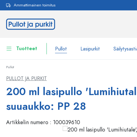
Ammattimainen toimitus
akuun
Siirry päänavigointiin
Tuotteet
Pullot
Lasipurkit
Säilytysasti
Pullot
Pullot
Näytä kaikki Pullot
PULLOT JA PURKIT
Lasipurkit
200 ml lasipullo 'Lumihiutal
Pullot tuotemerkin mukaan
WECK-Lasipullot
Säilytysastiat
suuaukko: PP 28
Astiat
Pullot toiminnon mukaan
Artikkelin numero :
100039610
Pipettipullot
Kosmetiikka-astiat
Patenttikorkkipullot