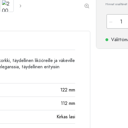
Hinnat sisältävät
Alumiinipullot
Välittömä
rkki, täydellinen likööreille ja väkeville
eleganssia, täydellinen erityisiin
122
mm
112
mm
Kirkas lasi