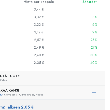
Hinta per kappale
Säästöt*
3,44 €
3,32 €
3%
3,22 €
6%
3,12 €
9%
2,57 €
25%
2,49 €
27%
2,40 €
30%
2,05 €
40%
UTA TUOTE
Kirkas
KAA KANSI
40
, Kierrekansi, Alumiinihana, Hopea
nta:
alkaen 2,05 €