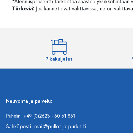
*Alennusprosentti tarkoittaa säästöä yksikköhintaan 
Tärkeää:
Jos kannet ovat valittavissa, ne on valittava
Pikakuljetus
Neuvonta ja palvelu:
Puhelin: +49 (0)2623 - 60 61 861
Sähköposti:
mail@pullot-ja-purkit.fi