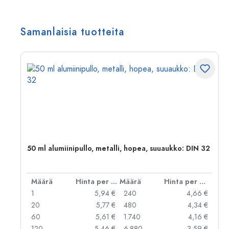
Samanlaisia tuotteita
50 ml alumiinipullo, metalli, hopea, suuaukko: DIN 32
er kpl
Määrä
Hinta per kpl
Määrä
Hinta per kpl
 €
1
5,94 €
240
4,66 €
 €
20
5,77 €
480
4,34 €
 €
60
5,61 €
1.740
4,16 €
 €
120
5,46 €
6.880
3,59 €