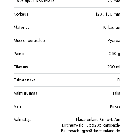
Halkaisija - ulkopuolella
79
mm
Korkeus
123
, 130
mm
Materiaali
Kirkas lasi
Muoto- perusalue
Pyöreä
Paino
250
g
Tilavuus
200
ml
Tulostettava
Ei
Valmistusmaa
Italia
Väri
Kirkas
Valmistaja
Flaschenland GmbH, Am
Kirchenwald 1, 56235 Ransbach-
Baumbach,
gpsr@flaschenland.de