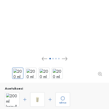
Asetuksesi
valitse