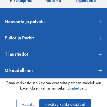
Pikakuljetus
tuotetta
lahjaideoita
Neuvonta ja palvelu:
Pullot ja Purkit
Tilaustiedot
Oikeudellinen
Tämä verkkosivusto käyttää evästeitä parhaan mahdollisen
kokemuksen varmistamiseksi.
Lisätietoa...
Määritä
Hyväksy kaikki evästeet