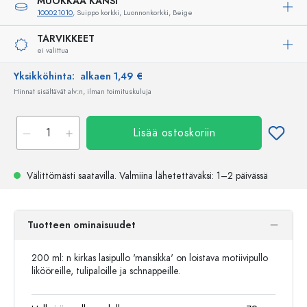
MUOKKAA KANSI
100021010
, Suippo korkki, Luonnonkorkki, Beige
TARVIKKEET
ei valittua
Yksikköhinta:
alkaen 1,49 €
Hinnat sisältävät alv:n, ilman toimituskuluja
Lisää ostoskoriin
Välittömästi saatavilla.
Valmiina lähetettäväksi
: 1–2 päivässä
Tuotteen ominaisuudet
200 ml: n kirkas lasipullo 'mansikka' on loistava motiivipullo
likööreille, tulipaloille ja schnappeille.