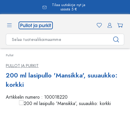
Tilaa uutiskirje nyt ja
äsisältöön
säästä 5 €
Pullot
PULLOT JA PURKIT
200 ml lasipullo 'Mansikka', suuaukko:
korkki
Artikkelin numero :
100018220