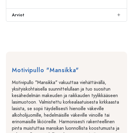
Arviot
Motivipullo "Mansikka"
Motivipullo "Mansikka" vakuuttaa viehättävällä,
yksityiskohtaisella suunnittelullaan ja tuo suositun
kesähedelmän makeuden ja raikkauden tyylikkääseen
lasimuotoon. Valmistettu korkealaatuisesta kirkkaasta
lasista, se sopii täydellisesti hienoille väkeville
alkoholijuomille, hedelmäisille väkeville viinoille tai
erinomaisille likööreille. Harmonisesti rakenteellinen
pinta muistuttaa mansikan luonnollista koostumusta ja