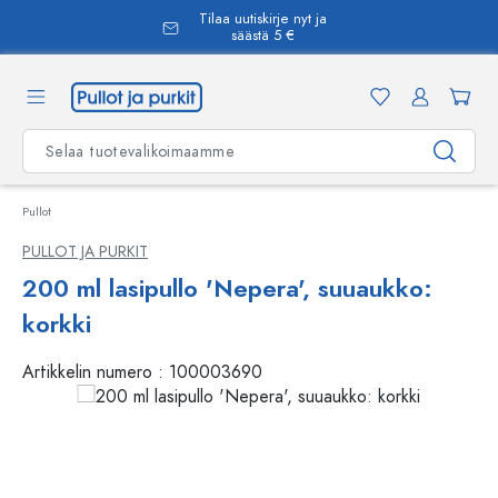
Tilaa uutiskirje nyt ja
äsisältöön
säästä 5 €
Pullot
PULLOT JA PURKIT
200 ml lasipullo 'Nepera', suuaukko:
korkki
Artikkelin numero :
100003690