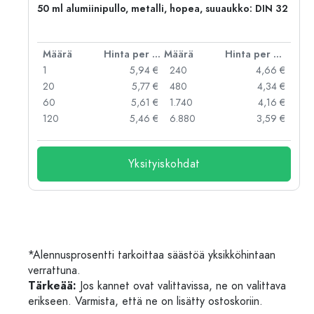
,
50 ml alumiinipullo, metalli, hopea, suuaukko: DIN 32
er kpl
Määrä
Hinta per kpl
Määrä
Hinta per kpl
 €
1
5,94 €
240
4,66 €
 €
20
5,77 €
480
4,34 €
 €
60
5,61 €
1.740
4,16 €
 €
120
5,46 €
6.880
3,59 €
Yksityiskohdat
*Alennusprosentti tarkoittaa säästöä yksikköhintaan
verrattuna.
Tärkeää:
Jos kannet ovat valittavissa, ne on valittava
erikseen. Varmista, että ne on lisätty ostoskoriin.