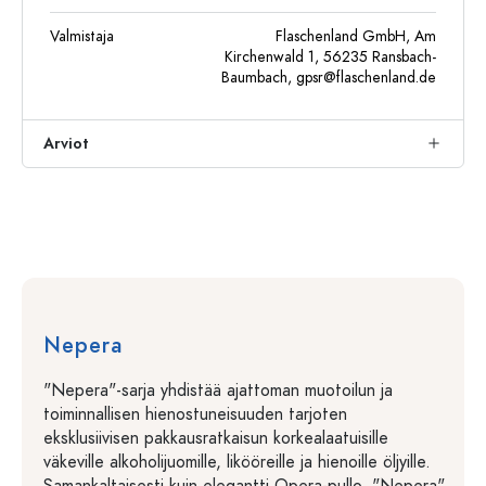
Valmistaja
Flaschenland GmbH, Am
Kirchenwald 1, 56235 Ransbach-
Baumbach,
gpsr@flaschenland.de
Arviot
Nepera
"Nepera"-sarja yhdistää ajattoman muotoilun ja
toiminnallisen hienostuneisuuden tarjoten
eksklusiivisen pakkausratkaisun korkealaatuisille
väkeville alkoholijuomille, likööreille ja hienoille öljyille.