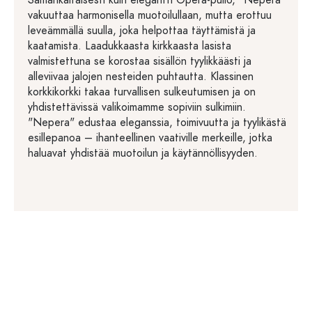
Samankaltaisesti kuin elegantti Opera-pullo, "Nepera"
vakuuttaa harmonisella muotoilullaan, mutta erottuu
leveämmällä suulla, joka helpottaa täyttämistä ja
kaatamista. Laadukkaasta kirkkaasta lasista
valmistettuna se korostaa sisällön tyylikkäästi ja
alleviivaa jalojen nesteiden puhtautta. Klassinen
korkkikorkki takaa turvallisen sulkeutumisen ja on
yhdistettävissä valikoimamme sopiviin sulkimiin.
"Nepera" edustaa eleganssia, toimivuutta ja tyylikästä
esillepanoa – ihanteellinen vaativille merkeille, jotka
haluavat yhdistää muotoilun ja käytännöllisyyden.