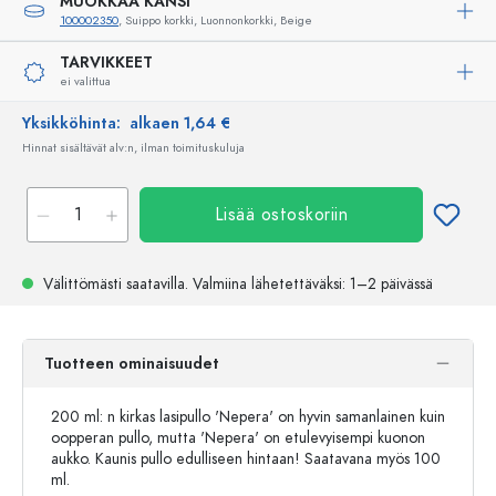
MUOKKAA KANSI
100002350
, Suippo korkki, Luonnonkorkki, Beige
TARVIKKEET
ei valittua
Yksikköhinta:
alkaen 1,64 €
Hinnat sisältävät alv:n, ilman toimituskuluja
Lisää ostoskoriin
Välittömästi saatavilla.
Valmiina lähetettäväksi
: 1–2 päivässä
Tuotteen ominaisuudet
200 ml: n kirkas lasipullo 'Nepera' on hyvin samanlainen kuin
oopperan pullo, mutta 'Nepera' on etulevyisempi kuonon
aukko. Kaunis pullo edulliseen hintaan! Saatavana myös 100
ml.