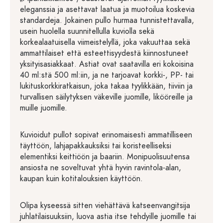
eleganssia ja asettavat laatua ja muotoilua koskevia
standardeja. Jokainen pullo hurmaa tunnistettavalla,
usein huolella suunnitellulla kuviolla sekä
korkealaatuisella viimeistelyllä, joka vakuuttaa sekä
ammattilaiset että esteettisyydestä kiinnostuneet
yksityisasiakkaat. Astiat ovat saatavilla eri kokoisina
40 ml:stä 500 ml:iin, ja ne tarjoavat korkki-, PP- tai
lukituskorkkiratkaisun, joka takaa tyylikkään, tiiviin ja
turvallisen säilytyksen väkeville juomille, likööreille ja
muille juomille.
Kuvioidut pullot sopivat erinomaisesti ammatilliseen
täyttöön, lahjapakkauksiksi tai koristeelliseksi
elementiksi keittiöön ja baariin. Monipuolisuutensa
ansiosta ne soveltuvat yhtä hyvin ravintola-alan,
kaupan kuin kotitalouksien käyttöön.
Olipa kyseessä sitten viehättävä katseenvangitsija
juhlatilaisuuksiin, luova astia itse tehdyille juomille tai