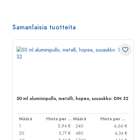
Samanlaisia tuotteita
,
50 ml alumiinipullo, metalli, hopea, suuaukko: DIN 32
er kpl
Määrä
Hinta per kpl
Määrä
Hinta per kpl
 €
1
5,94 €
240
4,66 €
 €
20
5,77 €
480
4,34 €