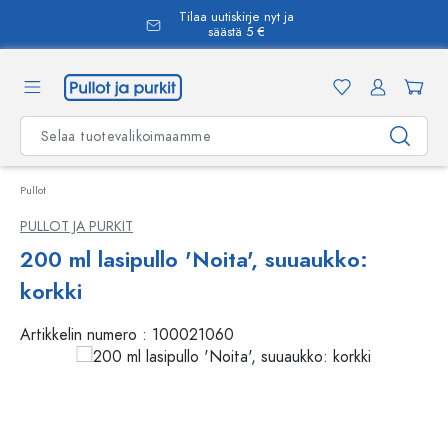
Tilaa uutiskirje nyt ja
äsisältöön
säästä 5 €
Pullot
PULLOT JA PURKIT
200 ml lasipullo 'Noita', suuaukko:
korkki
Artikkelin numero :
100021060