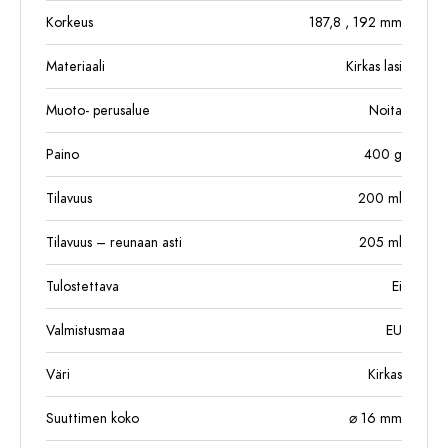
Korkeus
187,8
, 192
mm
Materiaali
Kirkas lasi
Muoto- perusalue
Noita
Paino
400
g
Tilavuus
200
ml
Tilavuus – reunaan asti
205
ml
Tulostettava
Ei
Valmistusmaa
EU
Väri
Kirkas
Suuttimen koko
⌀ 16 mm