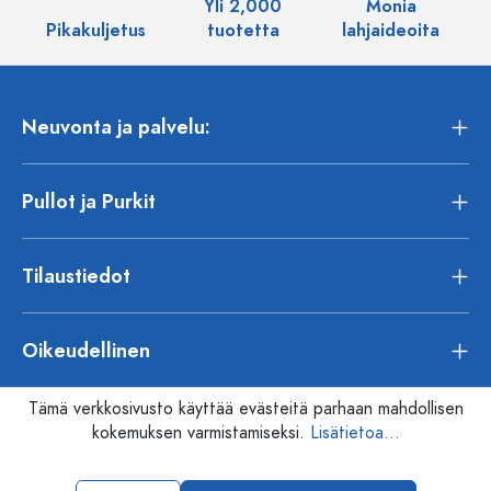
Yli 2,000
Monia
Pikakuljetus
tuotetta
lahjaideoita
Neuvonta ja palvelu:
Pullot ja Purkit
Tilaustiedot
Oikeudellinen
Tämä verkkosivusto käyttää evästeitä parhaan mahdollisen
kokemuksen varmistamiseksi.
Lisätietoa...