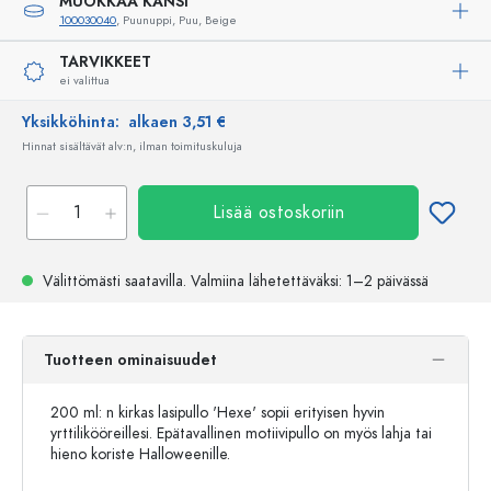
MUOKKAA KANSI
100030040
, Puunuppi, Puu, Beige
TARVIKKEET
ei valittua
Yksikköhinta:
alkaen 3,51 €
Hinnat sisältävät alv:n, ilman toimituskuluja
Lisää ostoskoriin
Välittömästi saatavilla.
Valmiina lähetettäväksi
: 1–2 päivässä
Tuotteen ominaisuudet
200 ml: n kirkas lasipullo 'Hexe' sopii erityisen hyvin
yrttilikööreillesi. Epätavallinen motiivipullo on myös lahja tai
hieno koriste Halloweenille.