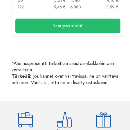
 €
60
5,61 €
1.740
4,16 €
 €
120
5,46 €
6.880
3,59 €
Yksityiskohdat
*Alennusprosentti tarkoittaa säästöä yksikköhintaan
verrattuna.
Tärkeää:
Jos kannet ovat valittavissa, ne on valittava
erikseen. Varmista, että ne on lisätty ostoskoriin.