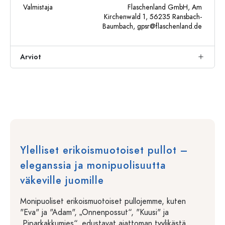
Valmistaja
Flaschenland GmbH, Am
Kirchenwald 1, 56235 Ransbach-
Baumbach,
gpsr@flaschenland.de
Arviot
Ylelliset erikoismuotoiset pullot –
eleganssia ja monipuolisuutta
väkeville juomille
Monipuoliset erikoismuotoiset pullojemme, kuten
"Eva" ja "Adam", „Onnenpossut“, "Kuusi" ja
„Piparkakkumies“, edustavat ajattoman tyylikästä