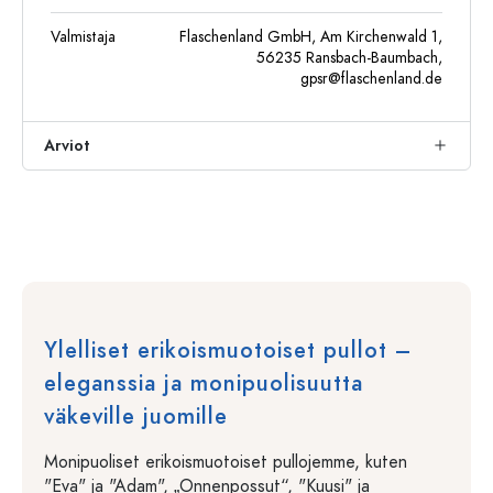
Valmistaja
Flaschenland GmbH, Am Kirchenwald 1,
56235 Ransbach-Baumbach,
gpsr@flaschenland.de
Arviot
Ylelliset erikoismuotoiset pullot –
eleganssia ja monipuolisuutta
väkeville juomille
Monipuoliset erikoismuotoiset pullojemme, kuten
"Eva" ja "Adam", „Onnenpossut“, "Kuusi" ja