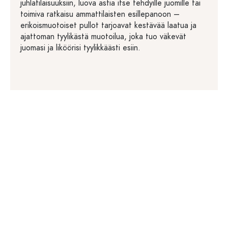
juhlatilaisuuksiin, luova astia itse tehdyille juomille tai
toimiva ratkaisu ammattilaisten esillepanoon –
erikoismuotoiset pullot tarjoavat kestävää laatua ja
ajattoman tyylikästä muotoilua, joka tuo väkevät
juomasi ja liköörisi tyylikkäästi esiin.