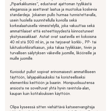
„Piparkakkumies“, edustavat ajattoman tyylikästä
eleganssia ja asettavat laatua ja muotoilua koskevia
standardeja. Jokainen pullo hurmaa tunnistettavalla,
usein huolella suunnitellulla kuviolla sekä
korkealaatuisella viimeistelyllä, joka vakuuttaa sekä
ammattilaiset että esteettisyydestä kiinnostuneet
yksityisasiakkaat. Astiat ovat saatavilla eri kokoisina
40 ml:stä 500 ml:iin, ja ne tarjoavat korkki-, PP- tai
lukituskorkkiratkaisun, joka takaa tyylikkään, tiiviin ja
turvallisen säilytyksen väkeville juomille, likööreille ja
muille juomille.
Kuvioidut pullot sopivat erinomaisesti ammatilliseen
täyttöön, lahjapakkauksiksi tai koristeelliseksi
elementiksi keittiöön ja baariin. Monipuolisuutensa
ansiosta ne soveltuvat yhtä hyvin ravintola-alan,
kaupan kuin kotitalouksien käyttöön.
Olipa kyseessä sitten viehättävä katseenvangitsija