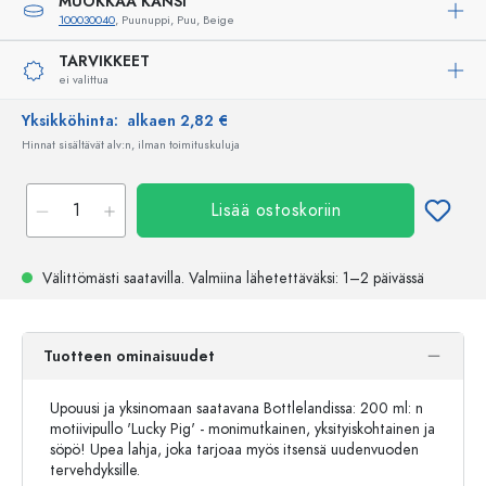
MUOKKAA KANSI
100030040
, Puunuppi, Puu, Beige
TARVIKKEET
ei valittua
Yksikköhinta:
alkaen 2,82 €
Hinnat sisältävät alv:n, ilman toimituskuluja
Lisää ostoskoriin
Välittömästi saatavilla.
Valmiina lähetettäväksi
: 1–2 päivässä
Tuotteen ominaisuudet
Upouusi ja yksinomaan saatavana Bottlelandissa: 200 ml: n
motiivipullo 'Lucky Pig' - monimutkainen, yksityiskohtainen ja
söpö! Upea lahja, joka tarjoaa myös itsensä uudenvuoden
tervehdyksille.