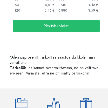
 €
60
5,61 €
1.740
4,16 €
 €
120
5,46 €
6.880
3,59 €
Yksityiskohdat
*Alennusprosentti tarkoittaa säästöä yksikköhintaan
verrattuna.
Tärkeää:
Jos kannet ovat valittavissa, ne on valittava
erikseen. Varmista, että ne on lisätty ostoskoriin.