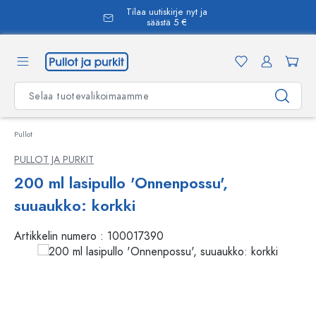
Tilaa uutiskirje nyt ja
äsisältöön
säästä 5 €
Pullot
PULLOT JA PURKIT
200 ml lasipullo 'Onnenpossu',
suuaukko: korkki
Artikkelin numero :
100017390