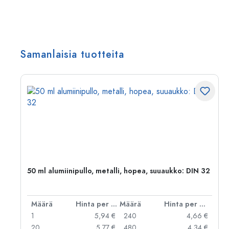
Samanlaisia tuotteita
,
50 ml alumiinipullo, metalli, hopea, suuaukko: DIN 32
er kpl
Määrä
Hinta per kpl
Määrä
Hinta per kpl
 €
1
5,94 €
240
4,66 €
 €
20
5,77 €
480
4,34 €