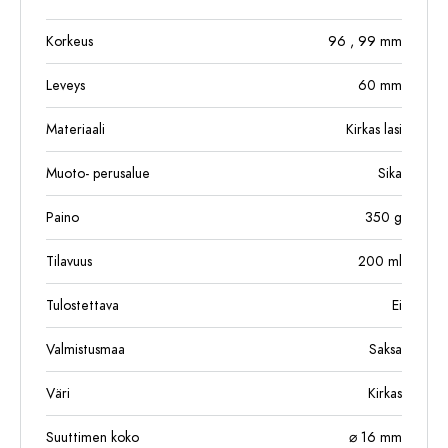
Korkeus
96
, 99
mm
Leveys
60
mm
Materiaali
Kirkas lasi
Muoto- perusalue
Sika
Paino
350
g
Tilavuus
200
ml
Tulostettava
Ei
Valmistusmaa
Saksa
Väri
Kirkas
Suuttimen koko
⌀ 16 mm