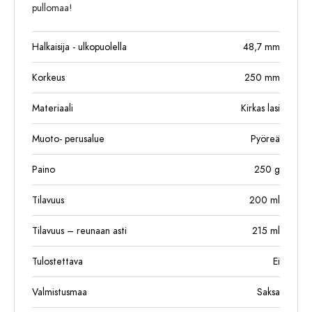
pullomaa!
Halkaisija - ulkopuolella
48,7
mm
Korkeus
250
mm
Materiaali
Kirkas lasi
Muoto- perusalue
Pyöreä
Paino
250
g
Tilavuus
200
ml
Tilavuus – reunaan asti
215
ml
Tulostettava
Ei
Valmistusmaa
Saksa