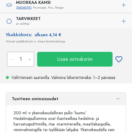
MUOKKAA KANSI
100040510
, Puunuppi, Puu, Beige
TARVIKKEET
ei valittua
Yksikköhinta:
alkaen 4,14 €
Hinnat sisältävät alv:n, ilman toimituskuluja
Lisää ostoskoriin
Välittömästi saatavilla.
Valmiina lähetettäväksi
: 1–2 päivässä
Tuotteen ominaisuudet
200 ml: n yksinoikeudellinen pullo 'luumu'.
Hedelmäpullomme ovat ihanteellisia hedelmä- ja
harrastuspolttimille, itse -marmitereille, maatilakaupolle,
viininvalmistajille tai tyylikkään lahjaksi. Yksinoikeudella vain