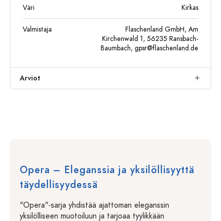
Väri
Kirkas
Valmistaja
Flaschenland GmbH, Am
Kirchenwald 1, 56235 Ransbach-
Baumbach,
gpsr@flaschenland.de
Arviot
Opera – Eleganssia ja yksilöllisyyttä
täydellisyydessä
"Opera"-sarja yhdistää ajattoman eleganssin
yksilölliseen muotoiluun ja tarjoaa tyylikkään