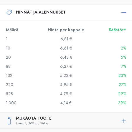
HINNAT JA ALENNUKSET
Määrä
Hinta per kappale
Säästöt*
1
6,81 €
10
6,61 €
2%
20
6,43 €
5%
88
6,27 €
7%
132
5,23 €
23%
220
4,95 €
27%
528
4,79 €
29%
1.000
4,14 €
39%
MUKAUTA TUOTE
Luumut,
200 ml,
Kirkas