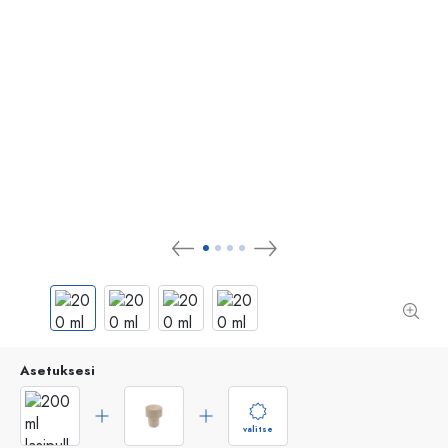
Asetuksesi
valitse