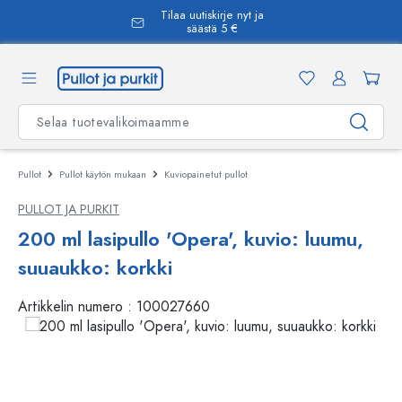
Tilaa uutiskirje nyt ja
äsisältöön
säästä 5 €
Pullot
Pullot käytön mukaan
Kuviopainetut pullot
PULLOT JA PURKIT
200 ml lasipullo 'Opera', kuvio: luumu,
suuaukko: korkki
Artikkelin numero :
100027660