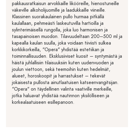
pakkausratkaisun arvokkaille likööreille, hienostuneille
väkeville alkoholijuomille ja laadukkaille viineille.
Klassinen suorakaulainen pullo hurmaa pitkällä
kaulallaan, pehmeästi laskeutuvilla hartioilla ja
sylinterimäisellä rungolla, joka luo harmonisen ja
tasapainoisen muodon. Tilavuudeltaan 200–500 ml ja
kapealla kaulan suulla, joka voidaan tiiviisti sulkea
korkkikorkeilla, "Opera" yhdistää estetiikan ja
toiminnallisuuden. Eksklusiiviset kuosit – syntymästä ja
häistä juhlallisiin tilaisuuksiin kuten uudenvuoden ja
joulun viettoon, sekä teemoihin kuten hedelmät,
alueet, horoskoopit ja harrastukset – tekevät
jokaisesta pullosta ainutlaatuisen katseenvangitsijan.
"Opera" on täydellinen valinta vaativille merkeille,
jotka haluavat yhdistää nautinnon yksilölliseen ja
korkealaatuiseen esillepanoon.