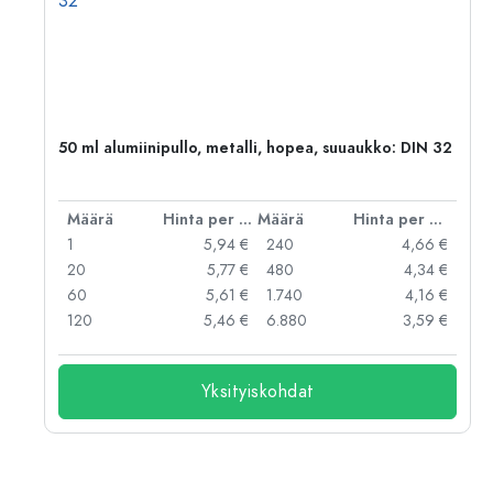
,
50 ml alumiinipullo, metalli, hopea, suuaukko: DIN 32
er kpl
Määrä
Hinta per kpl
Määrä
Hinta per kpl
 €
1
5,94 €
240
4,66 €
 €
20
5,77 €
480
4,34 €
 €
60
5,61 €
1.740
4,16 €
 €
120
5,46 €
6.880
3,59 €
Yksityiskohdat