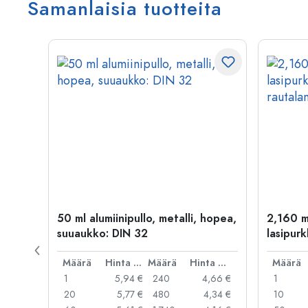
Samanlaisia tuotteita
50 ml alumiinipullo, metalli, hopea,
2,160 m
suuaukko: DIN 32
lasipurk
rautalan
Hinta per kpl
Määrä
Hinta per kpl
Määrä
Hinta per kpl
Määrä
,99 €
1
5,94 €
240
4,66 €
1
,95 €
20
5,77 €
480
4,34 €
10