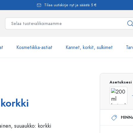
Tilaa uutiskirje nyt ja säästä 5 €
at
Kosmetiikka-astiat
Kannet, korkit, sulkimet
Tar
Yli 2500 tuot
Asetuksesi
Estal-Lasipullot
korkki
HINN
Pumppupullot
Airless-pumppupullot
Spraypullot
Roll-on-pullot