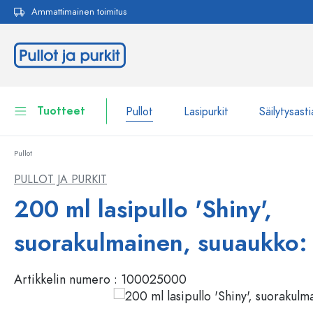
Ammattimainen toimitus
akuun
Siirry päänavigointiin
Tuotteet
Pullot
Lasipurkit
Säilytysasti
Pullot
Pullot
Näytä kaikki Pullot
PULLOT JA PURKIT
Lasipurkit
200 ml lasipullo 'Shiny',
Pullot tuotemerkin mukaan
WECK-Lasipullot
Säilytysastiat
suorakulmainen, suuaukko: 
Astiat
Pullot toiminnon mukaan
Artikkelin numero :
100025000
Pipettipullot
Kosmetiikka-astiat
Patenttikorkkipullot