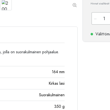
Hinnat sisältävät
Alumiinipullot
Välittömä
lo, jolla on suorakulmainen pohjaalue.
164
mm
Kirkas lasi
Suorakulmainen
350
g