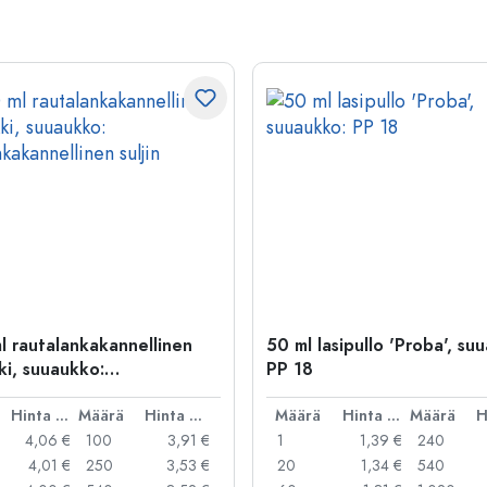
l rautalankakannellinen
50 ml lasipullo 'Proba', su
ki, suuaukko:
PP 18
kakannellinen suljin
Hinta per kpl
Määrä
Hinta per kpl
Määrä
Hinta per kpl
Määrä
4,06 €
100
3,91 €
1
1,39 €
240
4,01 €
250
3,53 €
20
1,34 €
540