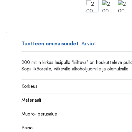
Muovipullot
Tuotteen ominaisuudet
Arviot
200 ml: n kirkas lasipullo 'kiiltävä' on houkutteleva pul
Sopii likööreille, väkeville alkoholijuomille ja olemuksille.
Korkeus
Materiaali
Muoto- perusalue
Paino