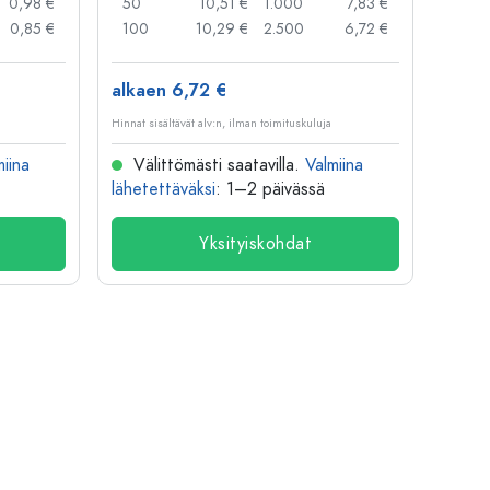
0,98 €
50
10,51 €
1.000
7,83 €
72
0,85 €
100
10,29 €
2.500
6,72 €
120
alkaen 6,72 €
alkae
Hinnat sisältävät alv:n, ilman toimituskuluja
Hinnat si
miina
Välittömästi saatavilla.
Valmiina
Väl
lähetettäväksi
: 1–2 päivässä
lähete
Yksityiskohdat