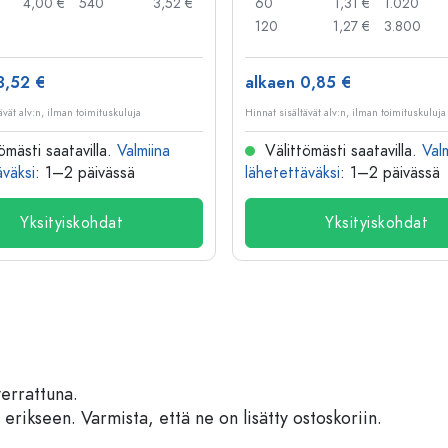
4,00 €
540
3,52 €
60
1,31 €
1.020
120
1,27 €
3.800
3,52 €
alkaen 0,85 €
ävät alv:n, ilman toimituskuluja
Hinnat sisältävät alv:n, ilman toimituskuluja
ömästi saatavilla.
Valmiina
Välittömästi saatavilla.
Val
äväksi
: 1–2 päivässä
lähetettäväksi
: 1–2 päivässä
Yksityiskohdat
Yksityiskohdat
verrattuna.
 erikseen. Varmista, että ne on lisätty ostoskoriin.