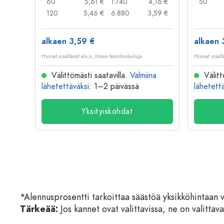
,91 €
60
5,61 €
1.740
4,16 €
50
,79 €
120
5,46 €
6.880
3,59 €
alkaen 3,59 €
alkaen 
Hinnat sisältävät alv:n, ilman toimituskuluja
Hinnat sisält
na
Välittömästi saatavilla.
Valmiina
Välitt
lähetettäväksi
: 1–2 päivässä
lähetett
Yksityiskohdat
*Alennusprosentti tarkoittaa säästöä yksikköhintaan 
Tärkeää:
Jos kannet ovat valittavissa, ne on valittava