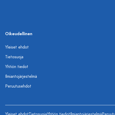
Oikeudellinen
Yleiset ehdot
Tietosuoja
Yhtiön tiedot
Ilmiantojärjestelmä
Peruutusehdot
Yleiset ehdot
Tietosuoja
Yhtiön tiedot
Ilmiantojärjestelmä
Peruut