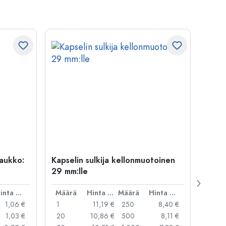
uaukko:
Kapselin sulkija kellonmuotoinen
500 m
29 mm:lle
Carré
suua
Hinta per kpl
Määrä
Hinta per kpl
Määrä
Hinta per kpl
Mää
1,06 €
1
11,19 €
250
8,40 €
1
1,03 €
20
10,86 €
500
8,11 €
24