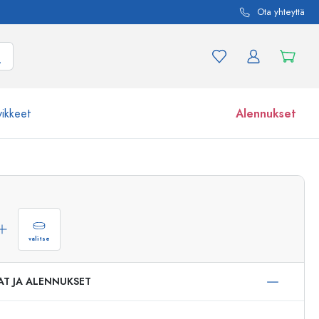
Ota yhteyttä
vikkeet
Alennukset
etta ja tuotevariaatiota
Lasipurkit
Tutustu nyt
Osta nyt
valitse
AT JA ALENNUKSET