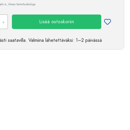
 alv:n, ilman toimituskuluja
Lisää ostoskoriin
sti saatavilla.
Valmiina lähetettäväksi
: 1–2 päivässä