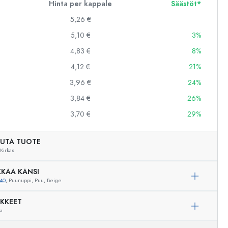
Hinta per kappale
Säästöt*
5,26 €
5,10 €
3%
4,83 €
8%
4,12 €
21%
3,96 €
24%
3,84 €
26%
3,70 €
29%
UTA TUOTE
Kirkas
KAA KANSI
40
, Puunuppi, Puu, Beige
IKKEET
ua