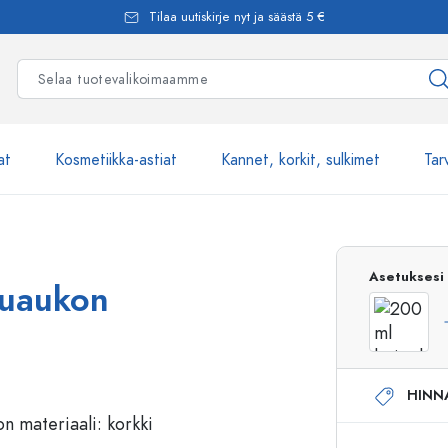
Tilaa uutiskirje nyt ja säästä 5 €
at
Kosmetiikka-astiat
Kannet, korkit, sulkimet
Tar
Yli 2500 tuot
Asetuksesi
uuaukon
Estal-Lasipullot
HINN
Pumppupullot
Airless-pumppupullot
Spraypullot
Roll-on-pullot