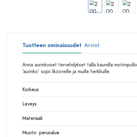
Muovipullot
Tuotteen ominaisuudet
Arviot
Anna aurinkoiset tervehdykset tällä kauniilla motiivipull
'aurinko' sopii likööreille ja muille herkkuille.
Korkeus
Leveys
Materiaali
Muoto- perusalue