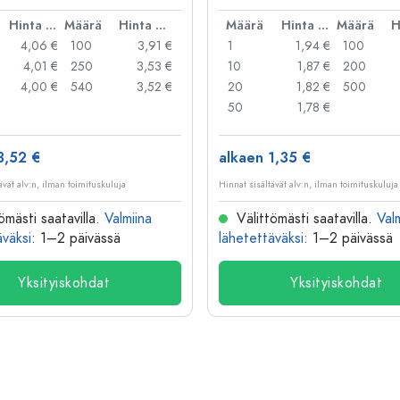
kakannellinen suljin
Hinta per kpl
Määrä
Hinta per kpl
Määrä
Hinta per kpl
Määrä
4,06 €
100
3,91 €
1
1,94 €
100
4,01 €
250
3,53 €
10
1,87 €
200
4,00 €
540
3,52 €
20
1,82 €
500
50
1,78 €
3,52 €
alkaen 1,35 €
ävät alv:n, ilman toimituskuluja
Hinnat sisältävät alv:n, ilman toimituskuluja
ömästi saatavilla.
Valmiina
Välittömästi saatavilla.
Val
äväksi
: 1–2 päivässä
lähetettäväksi
: 1–2 päivässä
Yksityiskohdat
Yksityiskohdat