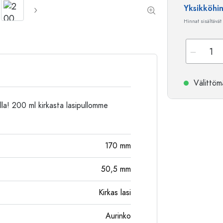
Yksikköhi
Alumiinipullot
Hinnat sisältävät
Välittömä
olla! 200 ml kirkasta lasipullomme
170
mm
50,5
mm
Kirkas lasi
Aurinko