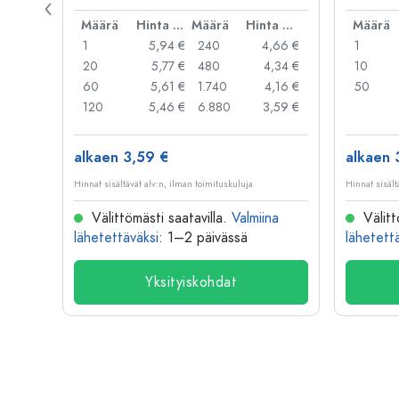
rautalan
Hinta per kpl
Määrä
Hinta per kpl
Määrä
Hinta per kpl
Määrä
,06 €
1
5,94 €
240
4,66 €
1
,05 €
20
5,77 €
480
4,34 €
10
,04 €
60
5,61 €
1.740
4,16 €
50
,03 €
120
5,46 €
6.880
3,59 €
alkaen 3,59 €
alkaen 
Hinnat sisältävät alv:n, ilman toimituskuluja
Hinnat sisält
na
Välittömästi saatavilla.
Valmiina
Välitt
lähetettäväksi
: 1–2 päivässä
lähetett
Yksityiskohdat