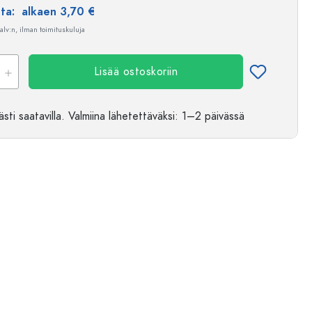
nta:
alkaen 3,70 €
 alv:n, ilman toimituskuluja
Lisää ostoskoriin
sti saatavilla.
Valmiina lähetettäväksi
: 1–2 päivässä