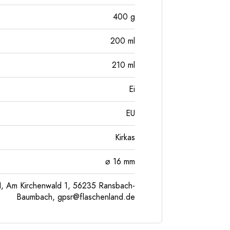
400
g
200
ml
210
ml
Ei
EU
Kirkas
⌀ 16 mm
, Am Kirchenwald 1, 56235 Ransbach-
Baumbach,
gpsr@flaschenland.de