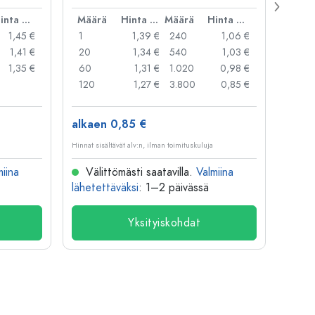
Hinta per kpl
Määrä
Hinta per kpl
Määrä
Hinta per kpl
Mää
1,45 €
1
1,39 €
240
1,06 €
1
1,41 €
20
1,34 €
540
1,03 €
20
1,35 €
60
1,31 €
1.020
0,98 €
50
120
1,27 €
3.800
0,85 €
100
alkaen 0,85 €
alkae
Hinnat sisältävät alv:n, ilman toimituskuluja
Hinnat si
miina
Välittömästi saatavilla.
Valmiina
Väl
lähetettäväksi
: 1–2 päivässä
lähete
Yksityiskohdat