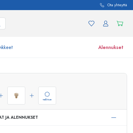
Ota yhteyttä
vikkeet
Alennukset
etta ja tuotevariaatiota
Lasipurkit
Tutustu nyt
Osta nyt
valitse
AT JA ALENNUKSET