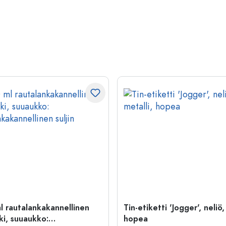
l rautalankakannellinen
Tin-etiketti 'Jogger', neliö,
ki, suuaukko:
hopea