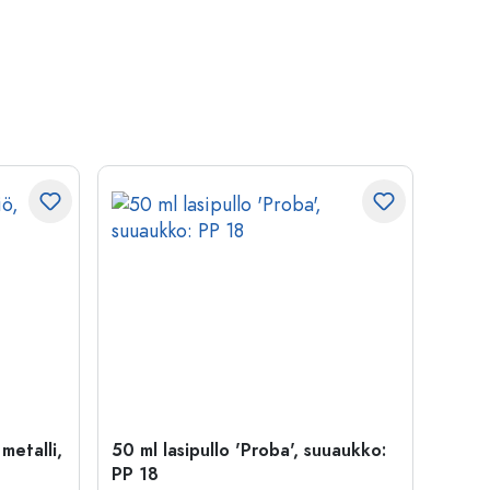
 metalli,
50 ml lasipullo 'Proba', suuaukko:
Kapse
PP 18
29 mm