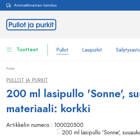
Ammattimainen toimitus
akuun
Siirry päänavigointiin
Tuotteet
Pullot
Lasipurkit
Säilytysasti
Pullot
Pullot
Näytä kaikki Pullot
PULLOT JA PURKIT
Lasipurkit
200 ml lasipullo 'Sonne', s
Pullot tuotemerkin mukaan
WECK-Lasipullot
Säilytysastiat
materiaali: korkki
Astiat
Pullot toiminnon mukaan
Artikkelin numero :
100020500
Pipettipullot
Kosmetiikka-astiat
Patenttikorkkipullot