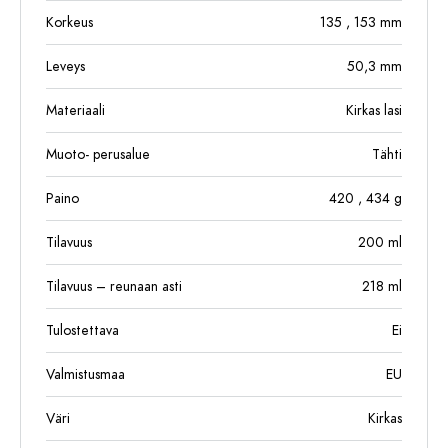
Korkeus
135
, 153
mm
Leveys
50,3
mm
Materiaali
Kirkas lasi
Muoto- perusalue
Tähti
Paino
420
, 434
g
Tilavuus
200
ml
Tilavuus – reunaan asti
218
ml
Tulostettava
Ei
Valmistusmaa
EU
Väri
Kirkas