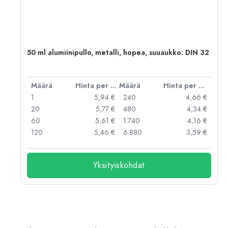
50 ml alumiinipullo, metalli, hopea, suuaukko: DIN 32
er kpl
Määrä
Hinta per kpl
Määrä
Hinta per kpl
 €
1
5,94 €
240
4,66 €
 €
20
5,77 €
480
4,34 €
 €
60
5,61 €
1.740
4,16 €
 €
120
5,46 €
6.880
3,59 €
Yksityiskohdat