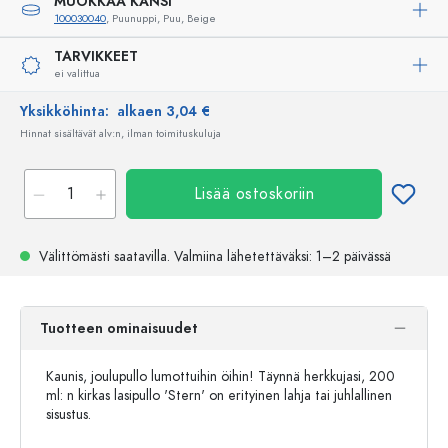
MUOKKAA KANSI
100030040
, Puunuppi, Puu, Beige
TARVIKKEET
ei valittua
Yksikköhinta:
alkaen 3,04 €
Hinnat sisältävät alv:n, ilman toimituskuluja
Lisää ostoskoriin
Välittömästi saatavilla.
Valmiina lähetettäväksi
: 1–2 päivässä
Tuotteen ominaisuudet
Kaunis, joulupullo lumottuihin öihin! Täynnä herkkujasi, 200
ml: n kirkas lasipullo 'Stern' on erityinen lahja tai juhlallinen
sisustus.