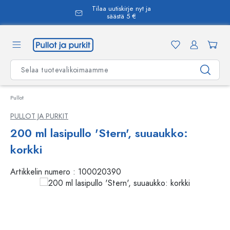
Tilaa uutiskirje nyt ja
äsisältöön
säästä 5 €
Pullot
PULLOT JA PURKIT
200 ml lasipullo 'Stern', suuaukko:
korkki
Artikkelin numero :
100020390