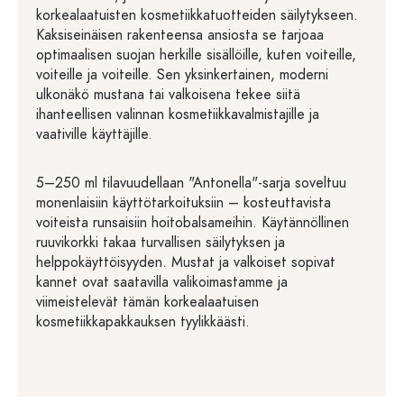
korkealaatuisten kosmetiikkatuotteiden säilytykseen.
Kaksiseinäisen rakenteensa ansiosta se tarjoaa
optimaalisen suojan herkille sisällöille, kuten voiteille,
voiteille ja voiteille. Sen yksinkertainen, moderni
ulkonäkö mustana tai valkoisena tekee siitä
ihanteellisen valinnan kosmetiikkavalmistajille ja
vaativille käyttäjille.
5–250 ml tilavuudellaan "Antonella"-sarja soveltuu
monenlaisiin käyttötarkoituksiin – kosteuttavista
voiteista runsaisiin hoitobalsameihin. Käytännöllinen
ruuvikorkki takaa turvallisen säilytyksen ja
helppokäyttöisyyden. Mustat ja valkoiset sopivat
kannet ovat saatavilla valikoimastamme ja
viimeistelevät tämän korkealaatuisen
kosmetiikkapakkauksen tyylikkäästi.