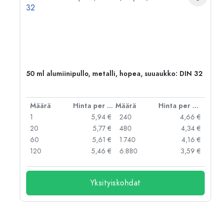
50 ml alumiinipullo, metalli, hopea, suuaukko: DIN 32
er kpl
Määrä
Hinta per kpl
Määrä
Hinta per kpl
 €
1
5,94 €
240
4,66 €
 €
20
5,77 €
480
4,34 €
 €
60
5,61 €
1.740
4,16 €
 €
120
5,46 €
6.880
3,59 €
Yksityiskohdat