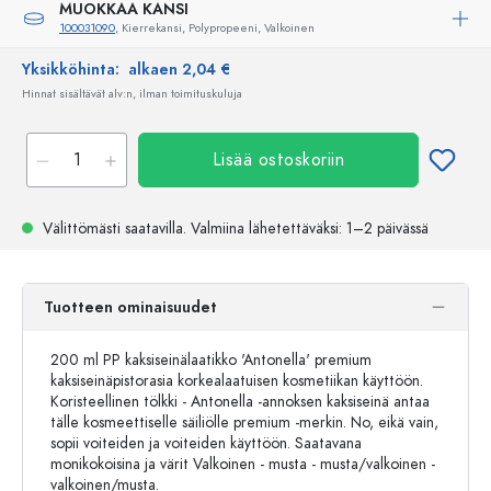
MUOKKAA KANSI
100031090
, Kierrekansi, Polypropeeni, Valkoinen
Yksikköhinta:
alkaen 2,04 €
Hinnat sisältävät alv:n, ilman toimituskuluja
Lisää ostoskoriin
Välittömästi saatavilla.
Valmiina lähetettäväksi
: 1–2 päivässä
Tuotteen ominaisuudet
200 ml PP kaksiseinälaatikko 'Antonella' premium
kaksiseinäpistorasia korkealaatuisen kosmetiikan käyttöön.
Koristeellinen tölkki - Antonella -annoksen kaksiseinä antaa
tälle kosmeettiselle säiliölle premium -merkin. No, eikä vain,
sopii voiteiden ja voiteiden käyttöön. Saatavana
monikokoisina ja värit Valkoinen - musta - musta/valkoinen -
valkoinen/musta.