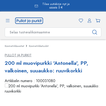
Tilaa uutiskirje nyt ja
äsisältöön
säästä 5 €
Kosmetiikka-astiat
Kosmetiikkatuubit
PULLOT JA PURKIT
200 ml muovipurkki 'Antonella', PP,
valkoinen, suuaukko: ruuvikorkki
Artikkelin numero :
100031080