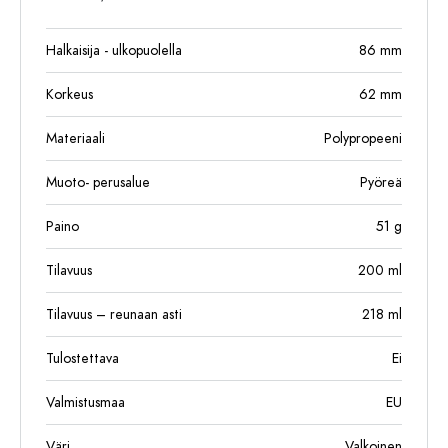
Halkaisija - ulkopuolella
86
mm
Korkeus
62
mm
Materiaali
Polypropeeni
Muoto- perusalue
Pyöreä
Paino
51
g
Tilavuus
200
ml
Tilavuus – reunaan asti
218
ml
Tulostettava
Ei
Valmistusmaa
EU
Väri
Valkoinen