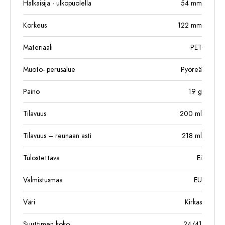
Halkaisija - ulkopuolella
54
mm
Korkeus
122
mm
Materiaali
PET
Muoto- perusalue
Pyöreä
Paino
19
g
Tilavuus
200
ml
Tilavuus – reunaan asti
218
ml
Tulostettava
Ei
Valmistusmaa
EU
Väri
Kirkas
Suuttimen koko
24/41