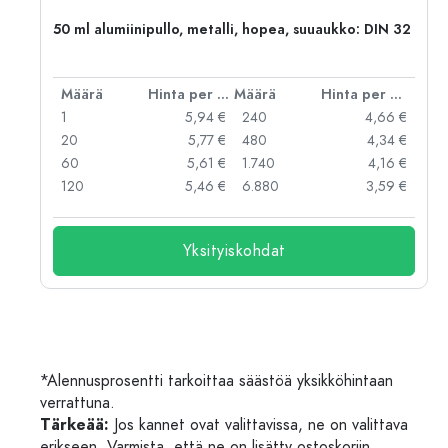
,
50 ml alumiinipullo, metalli, hopea, suuaukko: DIN 32
er kpl
Määrä
Hinta per kpl
Määrä
Hinta per kpl
 €
1
5,94 €
240
4,66 €
 €
20
5,77 €
480
4,34 €
 €
60
5,61 €
1.740
4,16 €
 €
120
5,46 €
6.880
3,59 €
Yksityiskohdat
*Alennusprosentti tarkoittaa säästöä yksikköhintaan
verrattuna.
Tärkeää:
Jos kannet ovat valittavissa, ne on valittava
erikseen. Varmista, että ne on lisätty ostoskoriin.