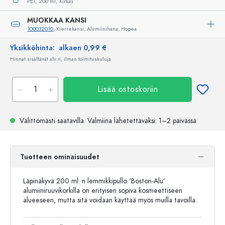
PET,
200 ml,
Kirkas
MUOKKAA KANSI
100032010
, Kierrekansi, Alumiinihana, Hopea
Yksikköhinta:
alkaen 0,99 €
Hinnat sisältävät alv:n, ilman toimituskuluja
Lisää ostoskoriin
Välittömästi saatavilla.
Valmiina lähetettäväksi
: 1–2 päivässä
Tuotteen ominaisuudet
Läpinäkyvä 200 ml: n lemmikkipullo 'Boston-Alu'
alumiiniruuvikorkilla on erityisen sopiva kosmeettiseen
alueeseen, mutta sitä voidaan käyttää myös muilla tavoilla.