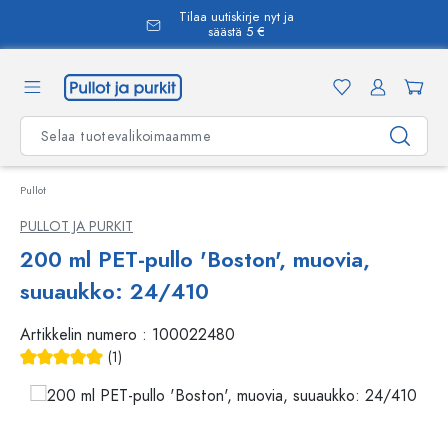
Tilaa uutiskirje nyt ja
äsisältöön
säästä 5 €
Pullot
PULLOT JA PURKIT
200 ml PET-pullo 'Boston', muovia,
suuaukko: 24/410
Artikkelin numero :
100022480
(1)
Keskimääräinen arvosana 5 5 tähdestä