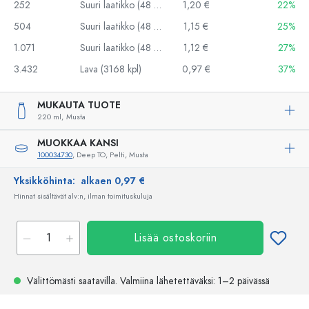
252
Suuri laatikko (48 kpl)
1,20 €
22%
504
Suuri laatikko (48 kpl)
1,15 €
25%
1.071
Suuri laatikko (48 kpl)
1,12 €
27%
3.432
Lava (3168 kpl)
0,97 €
37%
MUKAUTA TUOTE
220 ml,
Musta
MUOKKAA KANSI
100034730
, Deep TO, Pelti, Musta
Yksikköhinta:
alkaen 0,97 €
Hinnat sisältävät alv:n, ilman toimituskuluja
Lisää ostoskoriin
Välittömästi saatavilla.
Valmiina lähetettäväksi
: 1–2 päivässä