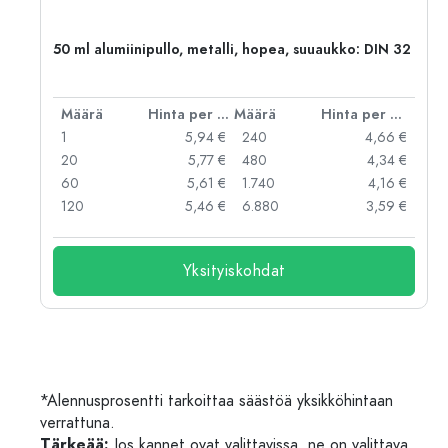
,
50 ml alumiinipullo, metalli, hopea, suuaukko: DIN 32
er kpl
Määrä
Hinta per kpl
Määrä
Hinta per kpl
 €
1
5,94 €
240
4,66 €
 €
20
5,77 €
480
4,34 €
 €
60
5,61 €
1.740
4,16 €
 €
120
5,46 €
6.880
3,59 €
Yksityiskohdat
*Alennusprosentti tarkoittaa säästöä yksikköhintaan
verrattuna.
Tärkeää:
Jos kannet ovat valittavissa, ne on valittava