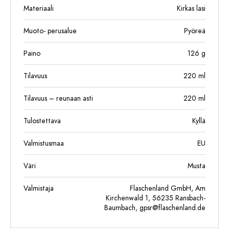
Materiaali
Kirkas lasi
Muoto- perusalue
Pyöreä
Paino
126
g
Tilavuus
220
ml
Tilavuus – reunaan asti
220
ml
Tulostettava
Kyllä
Valmistusmaa
EU
Väri
Musta
Valmistaja
Flaschenland GmbH, Am
Kirchenwald 1, 56235 Ransbach-
Baumbach,
gpsr@flaschenland.de