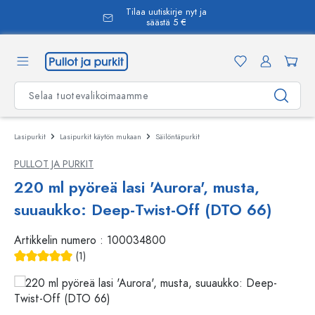
Tilaa uutiskirje nyt ja
äsisältöön
säästä 5 €
Lasipurkit
Lasipurkit käytön mukaan
Säilöntäpurkit
PULLOT JA PURKIT
220 ml pyöreä lasi 'Aurora', musta,
suuaukko: Deep-Twist-Off (DTO 66)
Artikkelin numero :
100034800
(1)
Keskimääräinen arvosana 5 5 tähdestä