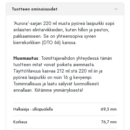
Tuotteen ominaisuudet
'Aurora'-sarjan 220 ml musta pyöreä lasipurkki sopii
erilaisten elintarvikkeiden, kuten hillon ja peston,
pakkaamiseen. Se on yhteensopiva syvien
kierrekorkkien (DTO 66) kanssa.
Huomautus
: Toimittajavaihdon yhteydessä tämän
tuotteen mitat voivat poiketa aiemmasta.
Täyttötilavuus kasvaa 212 ml:stä 220 ml:iin ja
pyöreä lasipurkki on noin 16 g kevyempi.
Toiminnallisuus ja laatu säilyvät luonnollisesti
ennallaan. Kiitämme ymmärryksestä!
Halkaisija - ulkopuolella
69,3
mm
Korkeus
76,7
mm